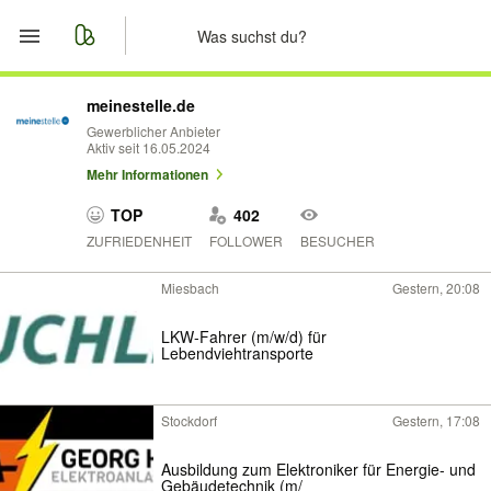
Start
meinestelle.de
Gewerblicher Anbieter
Aktiv seit 16.05.2024
Merkliste
Mehr Informationen
Nachrichten
TOP
402
ZUFRIEDENHEIT
FOLLOWER
BESUCHER
Anzeige aufgeben
Miesbach
Gestern, 20:08
LKW-Fahrer (m/w/d) für
Lebendviehtransporte
Stockdorf
Gestern, 17:08
Ausbildung zum Elektroniker für Energie- und
Gebäudetechnik (m/