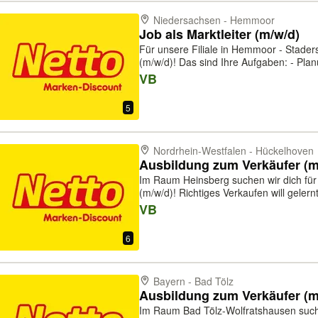
Niedersachsen - Hemmoor
Job als Marktleiter (m/w/d)
Für unsere Filiale in Hemmoor - Staderst
(m/w/d)! Das sind Ihre Aufgaben: - Planung aller Abläufe im Markt - Sie
kümmern sich um die Warendisposition 
VB
Inventurverantwortung -...
5
Nordrhein-Westfalen - Hückelhoven
Ausbildung zum Verkäufer (
Im Raum Heinsberg suchen wir dich für
(m/w/d)! Richtiges Verkaufen will gelernt sein! Deine Ausbildung zum
Verkäufer (m/w/d) im Lebensmitteleinze
VB
und vielseitige Tätigkeit, die Kon...
6
Bayern - Bad Tölz
Im Raum Bad Tölz-Wolfratshausen suche