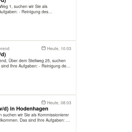
/d)
 Weg 1, suchen wir Sie als
ereiches - Reinigung der Sanitär- und
ine...
erend
Heute, 10:03
/d)
rend, Über dem Stellweg 25, suchen
ereiches - Reinigung der Sanitär- und
Heute, 08:03
w/d) in Hodenhagen
 suchen wir Sie als Kommissionierer
er Waren durch beleglose