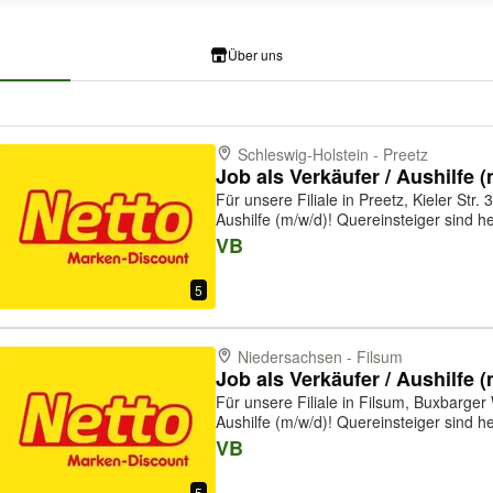
Über uns
Schleswig-Holstein - Preetz
Job als Verkäufer / Aushilfe 
Für unsere Filiale in Preetz, Kieler Str. 
Aushilfe (m/w/d)! Quereinsteiger sind herzlich willkommen. Das sind Ihre
Aufgaben: - Kundenberatung und Verka
VB
und zeichnen sie aus - ...
5
Niedersachsen - Filsum
Job als Verkäufer / Aushilfe 
Für unsere Filiale in Filsum, Buxbarger
Aushilfe (m/w/d)! Quereinsteiger sind herzlich willkommen. Das sind Ihre
Aufgaben: - Kundenberatung und Verka
VB
und zeichnen sie aus -...
5