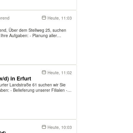
erend
Heute, 11:03
rend, Über dem Stellweg 25, suchen
 die Warendisposition - Sie haben die
Heute, 11:02
/d) in Erfurt
furter Landstraße 61 suchen wir Sie
 Fahrzeuges im Distributionszentrum
Heute, 10:03