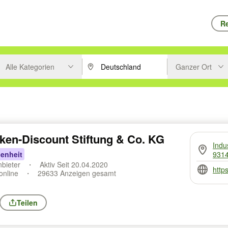
Re
Alle Kategorien
Ganzer Ort
ken um zu suchen, oder Vorschläge mit den Pfeiltasten nach oben/unt
PLZ oder Ort eingeben. Eingabetaste drücke
Suche im Umkreis 
ken-Discount Stiftung & Co. KG
Indu
enheit
9314
nbieter
Aktiv Seit 20.04.2020
http
online
29633 Anzeigen gesamt
Teilen