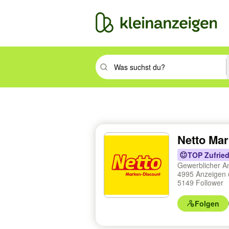
Suchbegriff eingeben. Eingabetaste drüc
Netto Mar
TOP Zufried
Gewerblicher A
4995 Anzeigen 
5149 Follower
Folgen