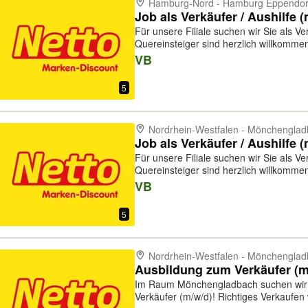
Hamburg-Nord - Hamburg Eppendor
Job als Verkäufer / Aushilfe 
Für unsere Filiale suchen wir Sie als Ve
Quereinsteiger sind herzlich willkommen. Das sind Ihre Aufgaben
Kundenberatung und Verkauf - Sie kas
VB
zeichnen sie aus - Sie kümmern sich u
5
Nordrhein-Westfalen - Mönchengla
Job als Verkäufer / Aushilfe 
Für unsere Filiale suchen wir Sie als Ve
Quereinsteiger sind herzlich willkommen. Das sind Ihre Aufgaben
Kundenberatung und Verkauf - Sie kas
VB
zeichnen sie aus - Sie kümmern sich u
5
Nordrhein-Westfalen - Mönchengla
Im Raum Mönchengladbach suchen wir d
Verkäufer (m/w/d)! Richtiges Verkaufen will gelernt sein! Deine Ausbildung