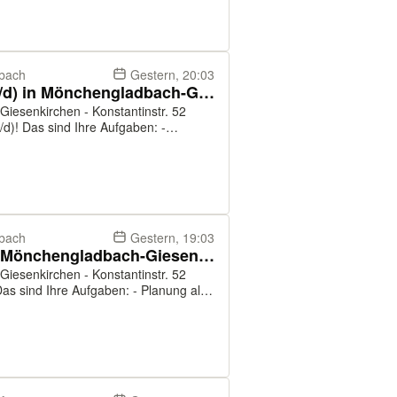
dbach
Gestern, 20:03
Job als Reinigungskraft (m/w/d) in Mönchengladbach-Giesenkirchen
Giesenkirchen - Konstantinstr. 52
aben: -
ung des Lagerbereiches - Reinigung
dbach
Gestern, 19:03
Job als Marktleiter (m/w/d) in Mönchengladbach-Giesenkirchen
Giesenkirchen - Konstantinstr. 52
 die Warendisposition - Sie haben die