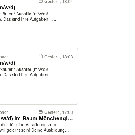
f
Gestern, 18:04
(m/w/d)
rkäufer / Aushilfe (m/w/d)!
: -
sieren, nehmen Waren an und
m Warenve...
dbach
Gestern, 18:03
(m/w/d)
rkäufer / Aushilfe (m/w/d)!
: -
sieren, nehmen Waren an und
m Warenve...
dbach
Gestern, 17:03
Ausbildung zum Verkäufer (m/w/d) im Raum Mönchengladbach
ich für eine Ausbildung zum