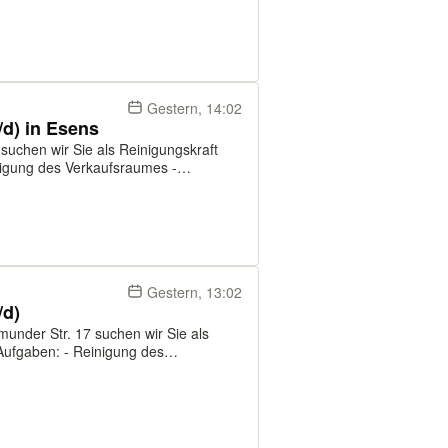
inzelhandel ist eine
keit, d...
Gestern, 14:02
/d) in Esens
2 suchen wir Sie als Reinigungskraft
gung der Sanitär- und Pausenräume
Gestern, 13:02
/d)
ttmunder Str. 17 suchen wir Sie als
ereiches - Reinigung der Sanitär- und