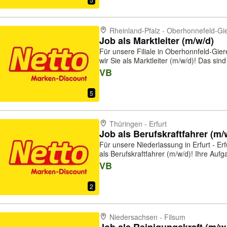
Rheinland-Pfalz - Oberhonnefeld-Gi
Job als Marktleiter (m/w/d)
Für unsere Filiale in Oberhonnfeld-Gie
wir Sie als Marktleiter (m/w/d)! Das sind Ihre Aufgaben: - Planung aller
Abläufe im Markt - Sie kümmern sich um
VB
Umsatz-, Kosten- und Inv...
5
Thüringen - Erfurt
Job als Berufskraftfahrer (m/w
Für unsere Niederlassung in Erfurt - Er
als Berufskraftfahrer (m/w/d)! Ihre Aufgaben: - Belieferung unserer Filialen -
ordnungsgemäßes Be- und Entladen des
VB
und in den Filialen ...
2
Niedersachsen - Filsum