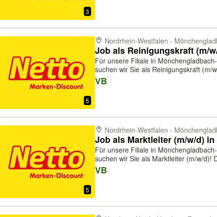
3
Nordrhein-Westfalen - Mönchengla
Für unsere Filiale in Mönchengladbach-
suchen wir Sie als Reinigungskraft (m/w/d)! Das sind Ihre Aufg
Reinigung des Verkaufsraumes - Reinig
VB
der Sanitär- und Pausenräume Da...
5
Nordrhein-Westfalen - Mönchengla
Für unsere Filiale in Mönchengladbach-
suchen wir Sie als Marktleiter (m/w/d)! Das sind Ihre Aufgaben: - Planung aller
Abläufe im Markt - Sie kümmern sich um
VB
Umsatz-, Kosten- u...
5