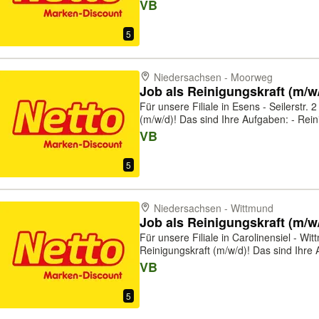
zum Verkäufer (m/w/d) im Lebensmittele
VB
abwechslungsreiche und vielseitige Tätig
5
Niedersachsen - Moorweg
Job als Reinigungskraft (m/w
Für unsere Filiale in Esens - Seilerstr. 
(m/w/d)! Das sind Ihre Aufgaben: - Reinigung des Verkaufsraumes -
Reinigung des Lagerbereiches - Reini
VB
Das bringen Sie mit: - Eine ver...
5
Niedersachsen - Wittmund
Job als Reinigungskraft (m/w
Für unsere Filiale in Carolinensiel - Wi
Reinigungskraft (m/w/d)! Das sind Ihre Aufgaben: - Reinigung des
Verkaufsraumes - Reinigung des Lagerb
VB
Pausenräume Das bringen Sie m...
5