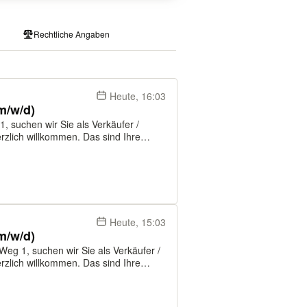
Rechtliche Angaben
Heute, 16:03
(m/w/d)
31, suchen wir Sie als Verkäufer /
uf - Sie kassieren, nehmen Waren an
Heute, 15:03
(m/w/d)
 Weg 1, suchen wir Sie als Verkäufer /
uf - Sie kassieren, nehmen Waren an