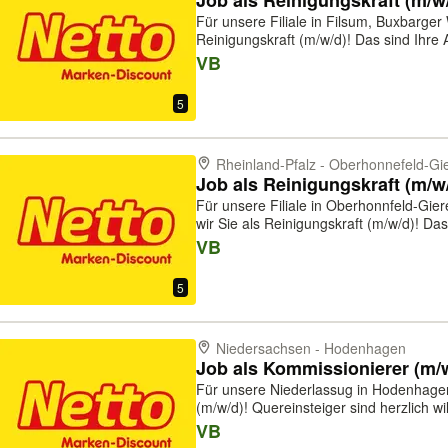
Job als Reinigungskraft (m/w
Für unsere Filiale in Filsum, Buxbarger
Reinigungskraft (m/w/d)! Das sind Ihre Aufgaben: - Reinigung des
Verkaufsraumes - Reinigung des Lagerb
VB
Pausenräume Das bringen Sie mit: - E
5
Rheinland-Pfalz - Oberhonnefeld-Gi
Job als Reinigungskraft (m/w
Für unsere Filiale in Oberhonnfeld-Gie
wir Sie als Reinigungskraft (m/w/d)! Das sind Ihre Aufgaben: - Reinigung des
Verkaufsraumes - Reinigung des Lagerb
VB
Pausenräume Das brin...
5
Niedersachsen - Hodenhagen
Job als Kommissionierer (m/
Für unsere Niederlassug in Hodenhagen
(m/w/d)! Quereinsteiger sind herzlich willkommen. Das sind Ihre Aufgaben: -
Auftragsbezogenes Zusammenstellen d
VB
Kommissionierung beispielweise pick ...