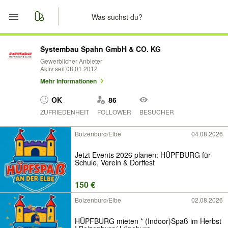
Start
Systembau Spahn GmbH & CO. KG
Gewerblicher Anbieter
Aktiv seit 08.01.2012
Merkliste
Mehr Informationen
Nachrichten
OK
86
ZUFRIEDENHEIT
FOLLOWER
BESUCHER
Anzeige aufgeben
Boizenburg/Elbe
04.08.2026
Jetzt Events 2026 planen: HÜPFBURG für
Schule, Verein & Dorffest
150 €
Boizenburg/Elbe
02.08.2026
HÜPFBURG mieten * (Indoor)Spaß im Herbst