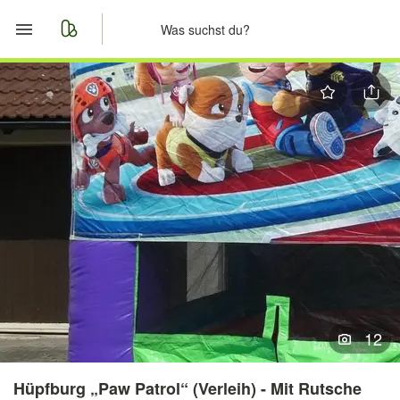
Start
Merkliste
Nachrichten
Anzeige aufgeben
12
Hüpfburg „Paw Patrol“ (Verleih) - Mit Rutsche