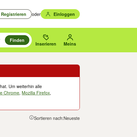
Registrieren
oder
Einloggen
Finden
en durchsuchen und mit Eingabetaste auswählen.
n um zu suchen, oder Vorschläge mit den Pfeiltasten nach oben/unten
des gewählten Orts oder PLZ.
Inserieren
Meins
hat. Um weiterhin alle
le Chrome
,
Mozilla Firefox
,
Sortieren nach:
Neueste