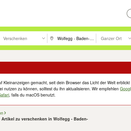
Verschenken
Ganzer Ort
ken um zu suchen, oder Vorschläge mit den Pfeiltasten nach oben/unt
PLZ oder Ort eingeben. Eingabetaste drücke
Suche im Umkreis 
f Kleinanzeigen gemacht, seit dein Browser das Licht der Welt erblickt 
i nutzen zu können, solltest du ihn aktualisieren. Wir empfehlen
Goog
Safari
, falls du macOS benutzt.
en
6 Artikel zu verschenken in Wolfegg - Baden-