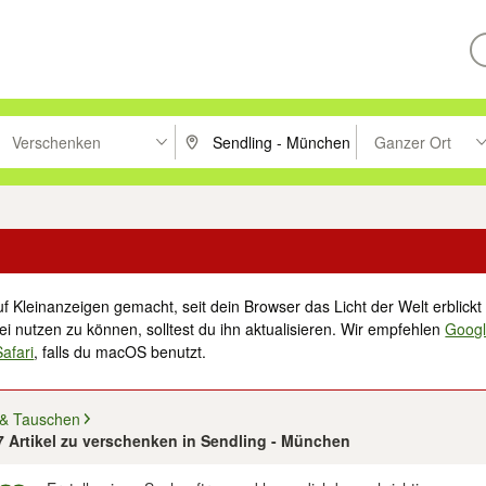
Verschenken
Ganzer Ort
ken um zu suchen, oder Vorschläge mit den Pfeiltasten nach oben/unt
PLZ oder Ort eingeben. Eingabetaste drücke
Suche im Umkreis 
f Kleinanzeigen gemacht, seit dein Browser das Licht der Welt erblickt 
i nutzen zu können, solltest du ihn aktualisieren. Wir empfehlen
Goog
Safari
, falls du macOS benutzt.
 & Tauschen
97 Artikel zu verschenken in Sendling - München