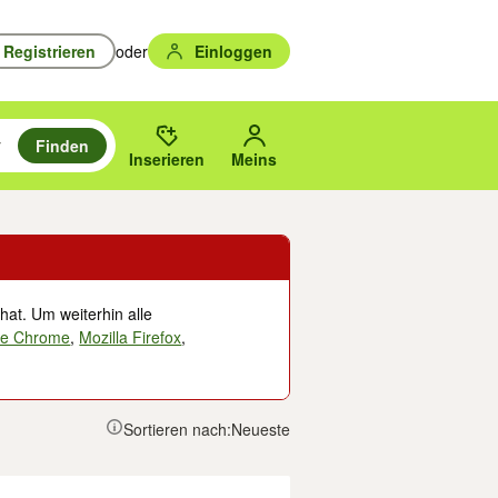
Registrieren
oder
Einloggen
Finden
en durchsuchen und mit Eingabetaste auswählen.
n um zu suchen, oder Vorschläge mit den Pfeiltasten nach oben/unten
des gewählten Orts oder PLZ.
Inserieren
Meins
hat. Um weiterhin alle
le Chrome
,
Mozilla Firefox
,
Sortieren nach:
Neueste