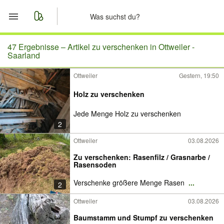
Start
47 Ergebnisse –
Artikel zu verschenken in Ottweiler -
Saarland
Merkliste
Ottweiler
Gestern, 19:50
Nachrichten
Holz zu verschenken
Jede Menge Holz zu verschenken
Anzeige aufgeben
2
Ottweiler
03.08.2026
Zu verschenken: Rasenfilz / Grasnarbe /
Rasensoden
Verschenke größere Menge Rasen
...
2
Ottweiler
03.08.2026
Baumstamm und Stumpf zu verschenken