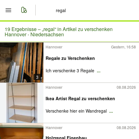
Start
19 Ergebnisse –
„regal“ in Artikel zu verschenken
Hannover - Niedersachsen
Merkliste
Hannover
Gestern, 16:58
Nachrichten
Regale zu Verschenken
Ich verschenke 3 Regale
...
Anzeige aufgeben
3
Hannover
08.08.2026
Ikea Artist Regal zu verschenken
Verschenke hier ein Wandregal
...
Hannover
08.08.2026
Holzregal Eigenbau