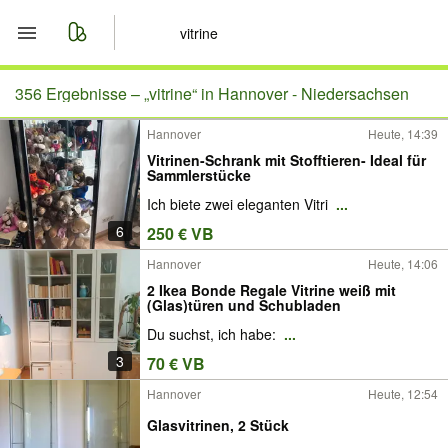
Start
356 Ergebnisse –
„vitrine“ in Hannover - Niedersachsen
Hannover
Heute, 14:39
Merkliste
Vitrinen-Schrank mit Stofftieren- Ideal für
Sammlerstücke
Nachrichten
Ich biete zwei eleganten Vitri
...
6
250 € VB
Anzeige aufgeben
Hannover
Heute, 14:06
2 Ikea Bonde Regale Vitrine weiß mit
(Glas)türen und Schubladen
Du suchst, ich habe:
...
3
70 € VB
Hannover
Heute, 12:54
Glasvitrinen, 2 Stück