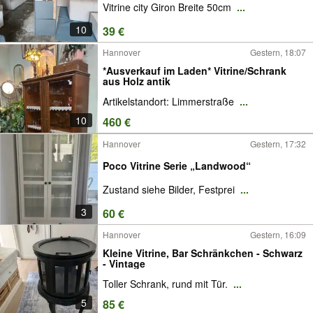
Vitrine city Giron Breite 50cm
...
10
39 €
Hannover
Gestern, 18:07
*Ausverkauf im Laden* Vitrine/Schrank
aus Holz antik
Artikelstandort: Limmerstraße
...
10
460 €
Hannover
Gestern, 17:32
Poco Vitrine Serie „Landwood“
Zustand siehe Bilder, Festprei
...
3
60 €
Hannover
Gestern, 16:09
Kleine Vitrine, Bar Schränkchen - Schwarz
- Vintage
Toller Schrank, rund mit Tür.
...
5
85 €