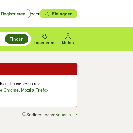
Registrieren
oder
Einloggen
Finden
en durchsuchen und mit Eingabetaste auswählen.
n um zu suchen, oder Vorschläge mit den Pfeiltasten nach oben/unten
des gewählten Orts oder PLZ.
Inserieren
Meins
hat. Um weiterhin alle
le Chrome
,
Mozilla Firefox
,
Sortieren nach:
Neueste