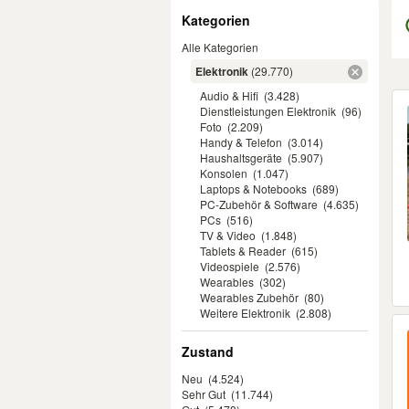
Filter
Kategorien
Alle Kategorien
Elektronik
(29.770)
Audio & Hifi
(3.428)
Er
Dienstleistungen Elektronik
(96)
Foto
(2.209)
Handy & Telefon
(3.014)
Haushaltsgeräte
(5.907)
Konsolen
(1.047)
Laptops & Notebooks
(689)
PC-Zubehör & Software
(4.635)
PCs
(516)
TV & Video
(1.848)
Tablets & Reader
(615)
Videospiele
(2.576)
Wearables
(302)
Wearables Zubehör
(80)
Weitere Elektronik
(2.808)
Zustand
Neu
(4.524)
Sehr Gut
(11.744)