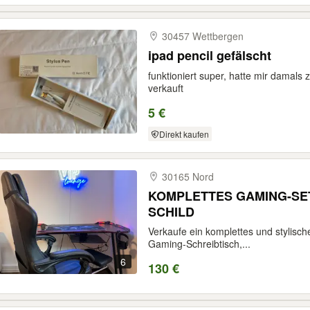
30457 Wettbergen
ipad pencil gefälscht
funktioniert super, hatte mir damals
verkauft
5 €
Direkt kaufen
30165 Nord
KOMPLETTES GAMING-SET
SCHILD
Verkaufe ein komplettes und stylis
Gaming-Schreibtisch,...
6
130 €