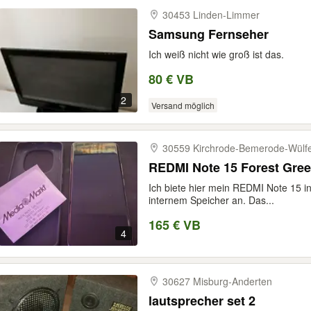
30453 Linden-​Limmer
Samsung Fernseher
Ich weiß nicht wie groß ist das.
80 € VB
2
Versand möglich
30559 Kirchrode-​Bemerode-​Wülf
REDMI Note 15 Forest Gre
Ich biete hier mein REDMI Note 15 
internem Speicher an. Das...
165 € VB
4
30627 Misburg-​Anderten
lautsprecher set 2