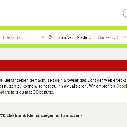
Elektronik
Ganzer Ort
ken um zu suchen, oder Vorschläge mit den Pfeiltasten nach oben/unt
PLZ oder Ort eingeben. Eingabetaste drücke
Suche im Umkreis 
f Kleinanzeigen gemacht, seit dein Browser das Licht der Welt erblickt 
i nutzen zu können, solltest du ihn aktualisieren. Wir empfehlen
Goog
Safari
, falls du macOS benutzt.
.770 Elektronik Kleinanzeigen in Hannover -