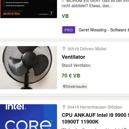
✅ WORUM ES GEHT Gibt es bei Ihnen
nicht abbildet? Etwas, das...
7
VB
Geret Wessling - Software &
PRO
30519 Döhren-​Wülfel
Ventilator
Stand Ventilator,
70 € VB
Direkt kaufen
30419 Herrenhausen-​Stöcken
CPU ANKAUF Intel i9 9900
10900T 11900K