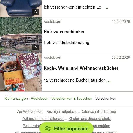
Ich verschenken ein echten Lei
...
6
Adelebsen
11.04.2026
Holz zu verschenken
Holz zur Selbstabholung
2
Adelebsen
20.02.2026
Koch-, Wein, und Weihnachtsbücher
12 verschiedene Bücher aus den
...
Kleinanzeigen
Adelebsen
Verschenken & Tauschen
Verschenken
Zur Webversion
Anzeige aufgeben
Datenschutzerklärung
Datenschutzeinstellungen
Kinder- und Jugendschutz
Barrierefreiheitserklärung
Sicherheitslücken melden
Filter anpassen
Nutzungsbedingungen
Beliebte Suchen
Anzeigen Übersicht