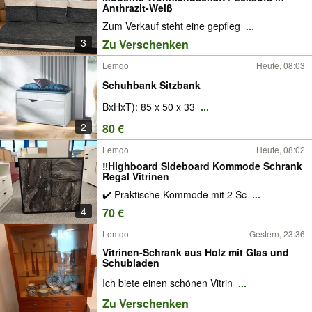
Anthrazit-Weiß
Zum Verkauf steht eine gepfleg
...
3
Zu Verschenken
Lemgo
Heute, 08:03
Schuhbank Sitzbank
BxHxT): 85 x 50 x 33
...
2
80 €
Lemgo
Heute, 08:02
‼️Highboard Sideboard Kommode Schrank
Regal Vitrinen
✔️ Praktische Kommode mit 2 Sc
...
4
70 €
Lemgo
Gestern, 23:36
Vitrinen-Schrank aus Holz mit Glas und
Schubladen
Ich biete einen schönen Vitrin
...
Zu Verschenken