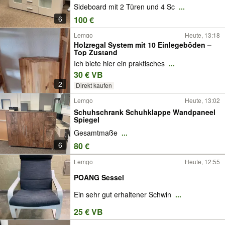
Sideboard mit 2 Türen und 4 Sc
...
6
100 €
Lemgo
Heute, 13:18
Holzregal System mit 10 Einlegeböden –
Top Zustand
Ich biete hier ein praktisches
...
30 € VB
2
Direkt kaufen
Lemgo
Heute, 13:02
Schuhschrank Schuhklappe Wandpaneel
Spiegel
Gesamtmaße
...
6
80 €
Lemgo
Heute, 12:55
POÄNG Sessel
Ein sehr gut erhaltener Schwin
...
25 € VB