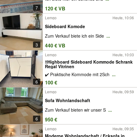
7
120 € VB
Lemgo
Heute, 10:06
Sideboard Komode
Zum Verkauf biete ich ein Side
...
3
440 € VB
Lemgo
Heute, 10:03
‼️Highboard Sideboard Kommode Schrank
Regal Vitrinen
✔️ Praktische Kommode mit 2Sch
...
6
100 €
Lemgo
Heute, 09:59
Sofa Wohnlandschaft
Zum Verkauf bieten wir unser S
...
6
950 €
Lemgo
Heute, 09:35
Moderne Wohnlandschaft / Ecksofa in