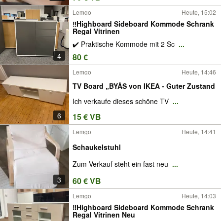
Lemgo
Heute, 15:02
‼️Highboard Sideboard Kommode Schrank
Regal Vitrinen
✔️ Praktische Kommode mit 2 Sc
...
4
80 €
Lemgo
Heute, 14:46
TV Board „BYÅS von IKEA - Guter Zustand
Ich verkaufe dieses schöne TV
...
6
15 € VB
Lemgo
Heute, 14:41
Schaukelstuhl
Zum Verkauf steht ein fast neu
...
3
60 € VB
Lemgo
Heute, 14:03
‼️Highboard Sideboard Kommode Schrank
Regal Vitrinen Neu