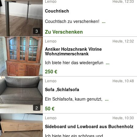
Lemgo
Heute, 12:33
Couchtisch
Couchtisch zu verschenken!
...
3
Zu Verschenken
Lemgo
Heute, 12:32
Antiker Holzschrank Vitrine
Wohnzimmerschrank
Ich biete hier das wiedergefun
...
250 €
Lemgo
Heute, 10:48
Sofa ,Schlafsofa
Ein Schlafsofa, kaum genutzt,
...
2
50 €
Lemgo
Heute, 10:30
Sideboard und Lowboard aus Buchenholz
Ich biete hier ein schönes und
...