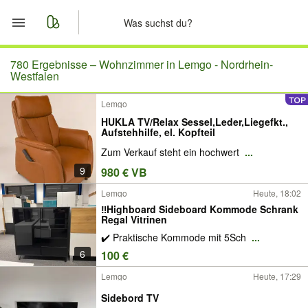
Start
780 Ergebnisse –
Wohnzimmer in Lemgo - Nordrhein-
Westfalen
Merkliste
Lemgo
HUKLA TV/Relax Sessel,Leder,Liegefkt.,
Nachrichten
Aufstehhilfe, el. Kopfteil
Zum Verkauf steht ein hochwert
...
Anzeige aufgeben
9
980 € VB
Lemgo
Heute, 18:02
‼️Highboard Sideboard Kommode Schrank
Regal Vitrinen
✔️ Praktische Kommode mit 5Sch
...
6
100 €
Lemgo
Heute, 17:29
Sidebord TV