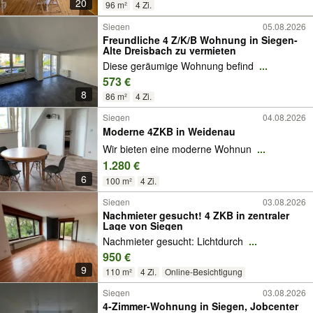
20
96 m²
4 Zi.
Siegen
05.08.2026
Freundliche 4 Z/K/B Wohnung in Siegen-
Alte Dreisbach zu vermieten
Diese geräumige Wohnung befind
...
573 €
8
86 m²
4 Zi.
Siegen
04.08.2026
Moderne 4ZKB in Weidenau
Wir bieten eine moderne Wohnun
...
1.280 €
6
100 m²
4 Zi.
Siegen
03.08.2026
Nachmieter gesucht! 4 ZKB in zentraler
Lage von Siegen
Nachmieter gesucht: Lichtdurch
...
950 €
9
110 m²
4 Zi.
Online-Besichtigung
Siegen
03.08.2026
4-Zimmer-Wohnung in Siegen, Jobcenter