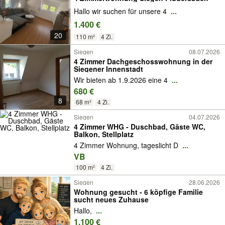
Hallo wir suchen für unsere 4
...
1.400 €
20
110 m²
4 Zi.
Siegen
08.07.2026
4 Zimmer Dachgeschosswohnung in der
Siegener Innenstadt
Wir bieten ab 1.9.2026 eine 4
...
680 €
8
68 m²
4 Zi.
Siegen
04.07.2026
4 Zimmer WHG - Duschbad, Gäste WC,
Balkon, Stellplatz
4 Zimmer Wohnung, tageslicht D
...
VB
100 m²
4 Zi.
Siegen
28.06.2026
Wohnung gesucht - 6 köpfige Familie
sucht neues Zuhause
Hallo,
...
1.100 €