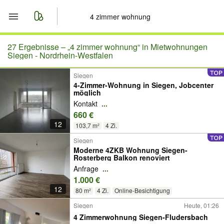
Start
27 Ergebnisse –
„4 zimmer wohnung“ in Mietwohnungen
Siegen - Nordrhein-Westfalen
Merkliste
Siegen
4-Zimmer-Wohnung in Siegen, Jobcenter
möglich
Nachrichten
Kontakt
...
660 €
Anzeige aufgeben
12
103,7 m²
4 Zi.
Siegen
Moderne 4ZKB Wohnung Siegen-
Rosterberg Balkon renoviert
Anfrage
...
1.000 €
12
80 m²
4 Zi.
Online-Besichtigung
Siegen
Heute, 01:26
4 Zimmerwohnung Siegen-Fludersbach