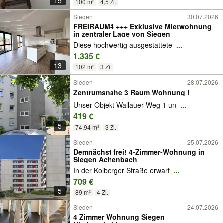
15
100 m²
4,5 Zi.
Siegen
30.07.2026
FREIRAUM4 +++ Exklusive Mietwohnung
in zentraler Lage von Siegen
Diese hochwertig ausgestattete
...
1.335 €
13
102 m²
3 Zi.
Siegen
28.07.2026
Zentrumsnahe 3 Raum Wohnung !
Unser Objekt Wallauer Weg 1 un
...
419 €
5
74,94 m²
3 Zi.
Siegen
25.07.2026
Demnächst frei! 4-Zimmer-Wohnung in
Siegen Achenbach
In der Kolberger Straße erwart
...
709 €
5
89 m²
4 Zi.
Siegen
24.07.2026
4 Zimmer Wohnung Siegen