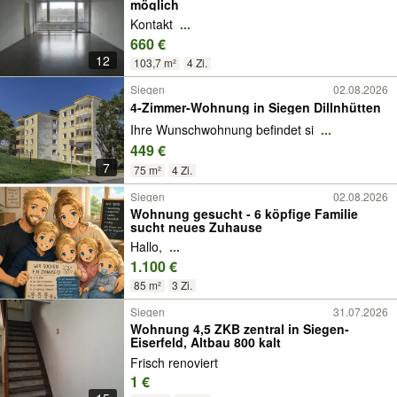
möglich
Kontakt
...
660 €
12
103,7 m²
4 Zi.
Siegen
02.08.2026
4-Zimmer-Wohnung in Siegen Dillnhütten
Ihre Wunschwohnung befindet si
...
449 €
7
75 m²
4 Zi.
Siegen
02.08.2026
Wohnung gesucht - 6 köpfige Familie
sucht neues Zuhause
Hallo,
...
1.100 €
85 m²
3 Zi.
Siegen
31.07.2026
Wohnung 4,5 ZKB zentral in Siegen-
Eiserfeld, Altbau 800 kalt
Frisch renoviert
1 €