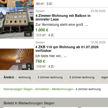
85 m²
3 Zi.
Siegen
23.06.2026
4-Zimmer-Wohnung mit Balkon in
zentraler Lage
Zur Vermietung steht eine groß
...
1.000 €
16
111 m²
4 Zi.
Siegen
15.06.2026
4 ZKB 110 qm Wohnung ab 01.07.2026
verfügbar
Ich biete hier ein,
...
750 €
9
110 m²
4 Zi.
Ähnlich
wohnung
3 zimmer wohnung
5 zimmer wohnung
eige
Kleinanzeigen Siegen
Immobilien
Mietwohnungen
4 zimmer wohnung
Beliebt in Mietwohnungen Siegen