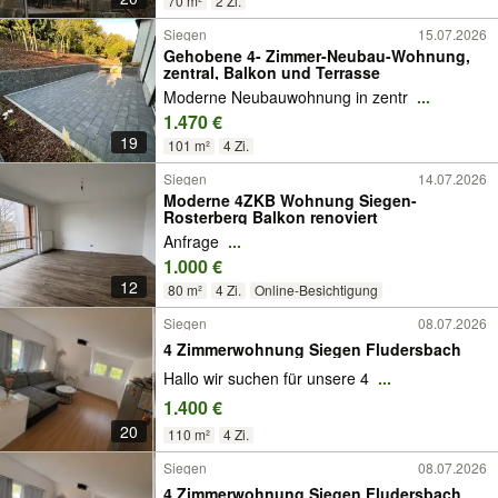
70 m²
2 Zi.
Siegen
15.07.2026
Gehobene 4- Zimmer-Neubau-Wohnung,
zentral, Balkon und Terrasse
Moderne Neubauwohnung in zentr
...
1.470 €
19
101 m²
4 Zi.
Siegen
14.07.2026
Moderne 4ZKB Wohnung Siegen-
Rosterberg Balkon renoviert
Anfrage
...
1.000 €
12
80 m²
4 Zi.
Online-Besichtigung
Siegen
08.07.2026
4 Zimmerwohnung Siegen Fludersbach
Hallo wir suchen für unsere 4
...
1.400 €
20
110 m²
4 Zi.
Siegen
08.07.2026
4 Zimmerwohnung Siegen Fludersbach