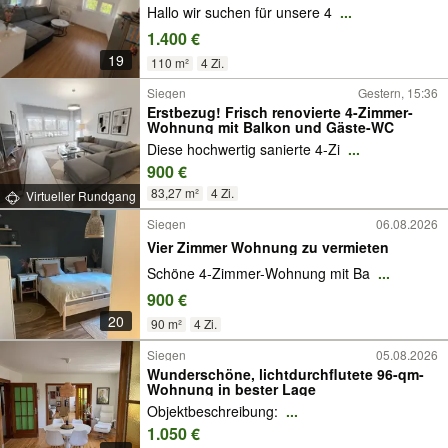
Hallo wir suchen für unsere 4
...
1.400 €
19
110 m²
4 Zi.
Siegen
Gestern, 15:36
Erstbezug! Frisch renovierte 4-Zimmer-
Wohnung mit Balkon und Gäste-WC
Diese hochwertig sanierte 4-Zi
...
900 €
83,27 m²
4 Zi.
Virtueller Rundgang
Siegen
06.08.2026
Vier Zimmer Wohnung zu vermieten
Schöne 4-Zimmer-Wohnung mit Ba
...
900 €
20
90 m²
4 Zi.
Siegen
05.08.2026
Wunderschöne, lichtdurchflutete 96-qm-
Wohnung in bester Lage
Objektbeschreibung:
...
1.050 €