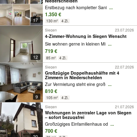
Niederschelden
Erstbezug nach kompletter Sani
...
1.350 €
17
130 m²
4 Zi.
Siegen
23.07.2026
4-Zimmer-Wohnung in Siegen Wenscht
Sie wohnen gerne in kleinen Mi
...
719 €
12
85 m²
4 Zi.
Siegen
22.07.2026
Großzügige Doppelhaushälfte mit 4
Zimmern in Niederschelden
Zur Vermietung steht eine groß
...
810 €
9
105 m²
4 Zi.
Siegen
21.07.2026
Wohnungen in zentraler Lage von Siegen
– sofort bezugsfrei
Großzügiges Einfamilienhaus od
...
700 €
20