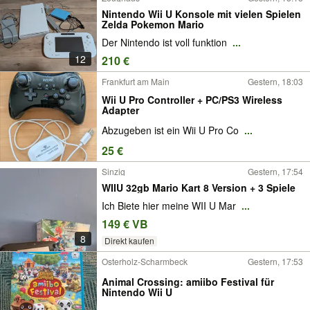
Nintendo Wii U Konsole mit vielen Spielen
Zelda Pokemon Mario
Der Nintendo ist voll funktion
...
12
210 €
Frankfurt am Main
Gestern, 18:03
Wii U Pro Controller + PC/PS3 Wireless
Adapter
Abzugeben ist ein Wii U Pro Co
...
25 €
Sinzig
Gestern, 17:54
WIIU 32gb Mario Kart 8 Version + 3 Spiele
Ich Biete hier meine WII U Mar
...
149 € VB
8
Direkt kaufen
Osterholz-Scharmbeck
Gestern, 17:53
Animal Crossing: amiibo Festival für
Nintendo Wii U