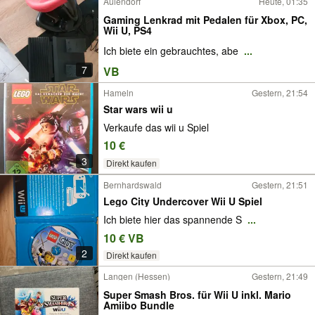
Aulendorf
Heute, 01:35
Gaming Lenkrad mit Pedalen für Xbox, PC,
Wii U, PS4
Ich biete ein gebrauchtes, abe
...
7
VB
Hameln
Gestern, 21:54
Star wars wii u
Verkaufe das wii u Spiel
10 €
3
Direkt kaufen
Bernhardswald
Gestern, 21:51
Lego City Undercover Wii U Spiel
Ich biete hier das spannende S
...
10 € VB
2
Direkt kaufen
Langen (Hessen)
Gestern, 21:49
Super Smash Bros. für Wii U inkl. Mario
Amiibo Bundle