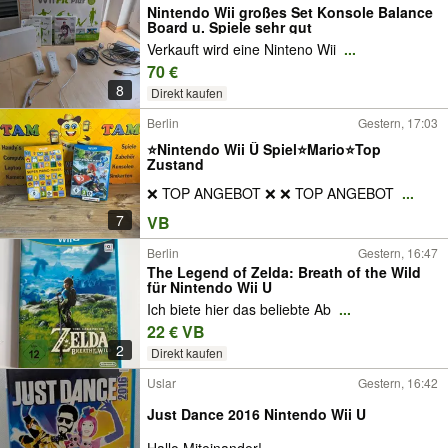
Nintendo Wii großes Set Konsole Balance
Board u. Spiele sehr gut
Verkauft wird eine Ninteno Wii
...
70 €
8
Direkt kaufen
Berlin
Gestern, 17:03
⭐️Nintendo Wii Ü Spiel⭐️Mario⭐️Top
Zustand
❌ TOP ANGEBOT ❌ ❌ TOP ANGEBOT
...
7
VB
Berlin
Gestern, 16:47
The Legend of Zelda: Breath of the Wild
für Nintendo Wii U
Ich biete hier das beliebte Ab
...
22 € VB
2
Direkt kaufen
Uslar
Gestern, 16:42
Just Dance 2016 Nintendo Wii U