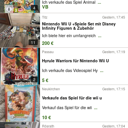
Ich verkaufe das Spiel Animal
...
VB
4
Titz
Gestern, 17:45
Nintendo Wii U +Spiele Set mit Disney
Infinity Figuren & Zubehör
Ich biete hier ein umfangreich
...
11
200 €
Passau
Gestern, 17:19
Hyrule Warriors für Nintendo Wii U
Ich verkaufe das Videospiel Hy
...
2
5 €
Neukirchen
Gestern, 17:15
Verkaufe das Spiel für die wii u
Verkauf das Spiel für die wii
...
10 €
Rösrath
Gestern, 17:04