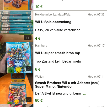
10 €
Herxheim bei Landau/Pfalz
Heute, 07:33
Wii U Spielesammlung
Hallo, ich verkaufe verschiede
...
11
4 €
Hamburg
Heute, 07:17
Wii U super smash bros top
Top Zustand kein Bedarf mehr
2
6 €
Wolfen
Heute, 07:11
Smash Brothers Wii u mit Adapter (neu),
Super Mario, Nintendo
Der Artikel ist neu und unbenu
...
2
80 €