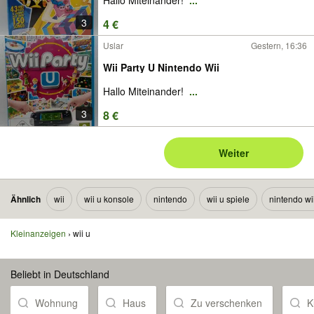
Hallo Miteinander!
...
3
4 €
Uslar
Gestern, 16:36
Wii Party U Nintendo Wii
Hallo Miteinander!
...
3
8 €
Weiter
Ähnlich
wii
wii u konsole
nintendo
wii u spiele
nintendo wi
Kleinanzeigen
wii u
Beliebt in Deutschland
Wohnung
Haus
Zu verschenken
K