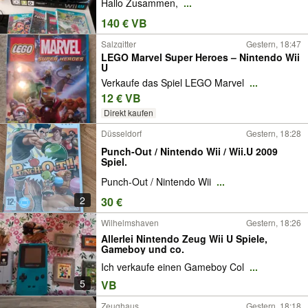
Hallo Zusammen,
...
140 € VB
Salzgitter
Gestern, 18:47
LEGO Marvel Super Heroes – Nintendo Wii
U
Verkaufe das Spiel LEGO Marvel
...
12 € VB
Direkt kaufen
Düsseldorf
Gestern, 18:28
Punch-Out / Nintendo Wii / Wii.U 2009
Spiel.
Punch-Out / Nintendo Wii
...
2
30 €
Wilhelmshaven
Gestern, 18:26
Allerlei Nintendo Zeug Wii U Spiele,
Gameboy und co.
Ich verkaufe einen Gameboy Col
...
5
VB
Zeughaus
Gestern, 18:18