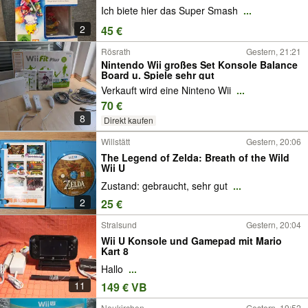
Ich biete hier das Super Smash
...
2
45 €
Rösrath
Gestern, 21:21
Nintendo Wii großes Set Konsole Balance
Board u. Spiele sehr gut
Verkauft wird eine Ninteno Wii
...
70 €
8
Direkt kaufen
Willstätt
Gestern, 20:06
The Legend of Zelda: Breath of the Wild
Wii U
Zustand: gebraucht, sehr gut
...
2
25 €
Stralsund
Gestern, 20:04
Wii U Konsole und Gamepad mit Mario
Kart 8
Hallo
...
11
149 € VB
Neukirchen
Gestern, 19:52