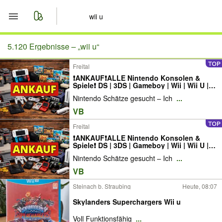
Start
5.120 Ergebnisse –
„wii u“
Freital
Merkliste
❗ANKAUF❗ALLE Nintendo Konsolen &
Spiele❗ DS | 3DS | Gameboy | Wii | Wii U |
Nachrichten
N64 | SNES | Gamecube | Switch
Nintendo Schätze gesucht – Ich
...
VB
Anzeige aufgeben
Freital
❗ANKAUF❗ALLE Nintendo Konsolen &
Spiele❗ DS | 3DS | Gameboy | Wii | Wii U |
N64 | SNES | Gamecube | Switch
Nintendo Schätze gesucht – Ich
...
VB
Steinach b. Straubing
Heute, 08:07
Skylanders Superchargers Wii u
Voll Funktionsfähig
...