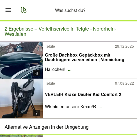
Start
2 Ergebnisse –
Verleihservice in Telgte - Nordrhein-
Westfalen
Merkliste
Telgte
29.12.2025
Große Dachbox Gepäckbox mit
Nachrichten
Dachträgern zu verleihen | Vermietung
Hallöchen!
...
Anzeige aufgeben
6
Telgte
07.08.2022
VERLEIH Kraxe Deuter Kid Comfort 2
Wir bieten unsere Kraxe/R
...
7
Alternative Anzeigen in der Umgebung