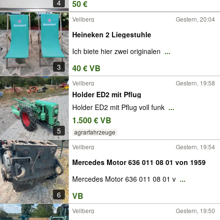
4
50 €
Vellberg
Gestern, 20:04
Heineken 2 Liegestuhle
Ich biete hier zwei originalen
...
3
40 € VB
Vellberg
Gestern, 19:58
Holder ED2 mit Pflug
Holder ED2 mit Pflug voll funk
...
1.500 € VB
5
agrarfahrzeuge
Vellberg
Gestern, 19:54
Mercedes Motor 636 011 08 01 von 1959
Mercedes Motor 636 011 08 01 v
...
6
VB
Vellberg
Gestern, 19:50