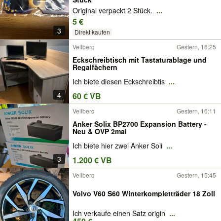
Original verpackt 2 Stück.
...
5 €
3
Direkt kaufen
Vellberg
Gestern, 16:25
Eckschreibtisch mit Tastaturablage und
Regalfächern
Ich biete diesen Eckschreibtis
...
4
60 € VB
Vellberg
Gestern, 16:11
Anker Solix BP2700 Expansion Battery -
Neu & OVP 2mal
Ich biete hier zwei Anker Soli
...
3
1.200 € VB
Vellberg
Gestern, 15:45
Volvo V60 S60 Winterkompletträder 18 Zoll
Ich verkaufe einen Satz origin
...