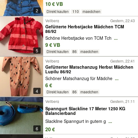
10 € VB
2
Direkt kaufen
110
maedchen
Vellberg
Gestern, 22:43
Gefütterte Herbstjacke Mädchen TCM
86/92
Schöne Herbstjacke von TCM Tch
...
9 € VB
5
Direkt kaufen
86
maedchen
Vellberg
Gestern, 22:41
Gefütterter Matschanzug Herbst Mädchen
Lupilu 86/92
Schöner Matschanzug für Mädche
...
6 €
4
Direkt kaufen
86
maedchen
Vellberg
Gestern, 21:11
Spanngurt Slackline 17 Meter 1250 KG
Balancierband
Slackline Spanngurt in gutem g
...
6
20 €