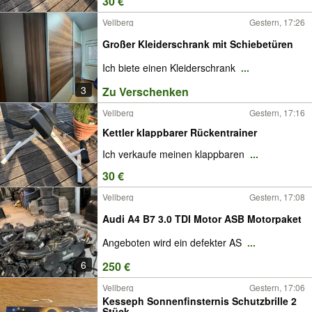
30 €
Vellberg
Gestern, 17:26
Großer Kleiderschrank mit Schiebetüren
Ich biete einen Kleiderschrank
...
3
Zu Verschenken
Vellberg
Gestern, 17:16
Kettler klappbarer Rückentrainer
Ich verkaufe meinen klappbaren
...
30 €
Vellberg
Gestern, 17:08
Audi A4 B7 3.0 TDI Motor ASB Motorpaket
Angeboten wird ein defekter AS
...
6
250 €
Vellberg
Gestern, 17:06
Kesseph Sonnenfinsternis Schutzbrille 2
Stück