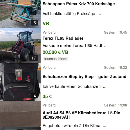
Scheppach Prima Kdz 700 Kreissäge
Voll funktionsfähig Kreissäge
...
5
VB
Vellberg
Gestern, 19:45
Terex TL65 Radlader
Verkaufe meine Terex Tl65 Radl
...
20.500 € VB
17
baumaschinen
Vellberg
Gestern, 19:32
Schulranzen Step by Step – guter Zustand
Ich verkaufe einen Schulranzen
...
4
35 €
Vellberg
Gestern, 19:08
Audi A4 S4 B6 8E Klimabedienteil 2-Din
8E0820043AH
Angeboten wird ein 2-Din Klima
...