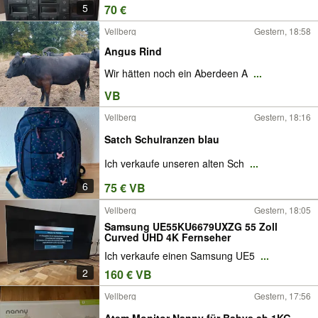
5
70 €
Vellberg
Gestern, 18:58
Angus Rind
Wir hätten noch ein Aberdeen A
...
VB
Vellberg
Gestern, 18:16
Satch Schulranzen blau
Ich verkaufe unseren alten Sch
...
6
75 € VB
Vellberg
Gestern, 18:05
Samsung UE55KU6679UXZG 55 Zoll
Curved UHD 4K Fernseher
Ich verkaufe einen Samsung UE5
...
2
160 € VB
Vellberg
Gestern, 17:56
Atem Monitor Nanny für Babys ab 1KG