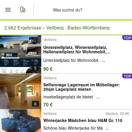
Start
2.662 Ergebnisse –
Vellberg - Baden-Württemberg
Vellberg
Merkliste
Unterstellplatz, Winterstellplatz,
Hallenstellplatz für Wohnmobil,
Nachrichten
Wohnwagen, Auto, Motorrad
Unterstellplatz für Wohnmobil,
...
5
90 €
Anzeige aufgeben
Vellberg
Selfstorage Lagerraum im Möbellager:
20qm Lagerplatz mieten
moebellagerplatz.de bietet:
...
6
70 €
Vellberg
Gestern, 22:46
Winterjacke Mädchen blau H&M Gr. 110
Schöne blau Winterjacke für Mä
...