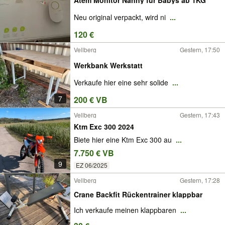
Neu original verpackt, wird ni
...
120 €
Vellberg
Gestern, 17:50
Werkbank Werkstatt
Verkaufe hier eine sehr solide
...
7
200 € VB
Vellberg
Gestern, 17:43
Ktm Exc 300 2024
Biete hier eine Ktm Exc 300 au
...
7.750 € VB
9
EZ 06/2025
Vellberg
Gestern, 17:28
Crane Backfit Rückentrainer klappbar
Ich verkaufe meinen klappbaren
...