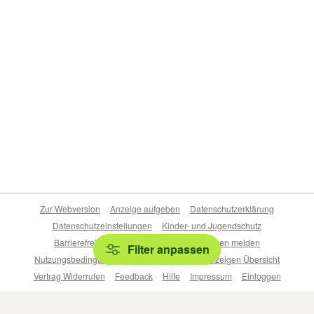
Zur Webversion
Anzeige aufgeben
Datenschutzerklärung
Datenschutzeinstellungen
Kinder- und Jugendschutz
Barrierefreiheitserklärung
Sicherheitslücken melden
Filter anpassen
Nutzungsbedingungen
Beliebte Suchen
Anzeigen Übersicht
Vertrag Widerrufen
Feedback
Hilfe
Impressum
Einloggen