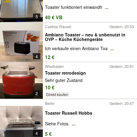
Toaster funktioniert einwandfr
...
5
40 € VB
Castrop-Rauxel
Gestern, 20:53
Ambiano Toaster – neu & unbenutzt in
OVP – Küche Küchengeräte
Ich verkaufe einen Ambiano Toa
...
4
12 €
Wiesbaden
Gestern, 20:51
Toaster retrodesign
Sehr guter Zustand
10 €
2
Direkt kaufen
Berlin
Gestern, 20:47
Toaster Russell Hobbs
Siehe Fotos.
...
4
5 €