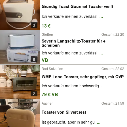
Grundig Toast Gourmet Toaster weiß
Ich verkaufe meinen zuverlässi
...
3
13 €
Gießen
Gestern, 22:20
Severin Langschlitz-Toaster für 4
Scheiben
Ich verkaufe meinen zuverlässi
...
6
VB
Bad Salzuflen
Gestern, 22:02
WMF Lono Toaster, sehr gepflegt, mit OVP
Ich verkaufe meinen hochwertig
...
2
79 € VB
Aachen
Gestern, 21:59
Toaster von Silvercrest
Ist gebraucht, aber in sehr gu
...