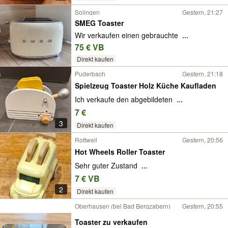
Solingen
Gestern, 21:27
SMEG Toaster
Wir verkaufen einen gebrauchte
...
75 € VB
Direkt kaufen
Puderbach
Gestern, 21:18
Spielzeug Toaster Holz Küche Kaufladen
Ich verkaufe den abgebildeten
...
7 €
3
Direkt kaufen
Rottweil
Gestern, 20:56
Hot Wheels Roller Toaster
Sehr guter Zustand
...
7 € VB
2
Direkt kaufen
Oberhausen (bei Bad Bergzabern)
Gestern, 20:55
Toaster zu verkaufen