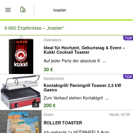
Start
9.660 Ergebnisse –
„toaster“
Osterwieck
Merkliste
Ideal für Hochzeit, Geburtstag & Event –
Kukki Cocktail Toaster
Nachrichten
Auf jeder Party der absolute K
...
30 €
Anzeige aufgeben
Nackenheim
Kontaktgrill/ Paninigrill Toaster 2,5 kW
Gastro
Zum Verkauf stehen Kontaktgril
...
3
200 €
Essen
Heute, 02:35
ROLLER TOASTER
Ich verkaufe 1x HOTWHEELS Auto
...