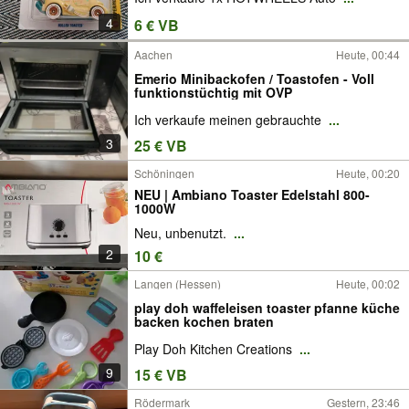
4
6 € VB
Aachen
Heute, 00:44
Emerio Minibackofen / Toastofen - Voll
funktionstüchtig mit OVP
Ich verkaufe meinen gebrauchte
...
3
25 € VB
Schöningen
Heute, 00:20
NEU | Ambiano Toaster Edelstahl 800-
1000W
Neu, unbenutzt.
...
2
10 €
Langen (Hessen)
Heute, 00:02
play doh waffeleisen toaster pfanne küche
backen kochen braten
Play Doh Kitchen Creations
...
9
15 € VB
Rödermark
Gestern, 23:46