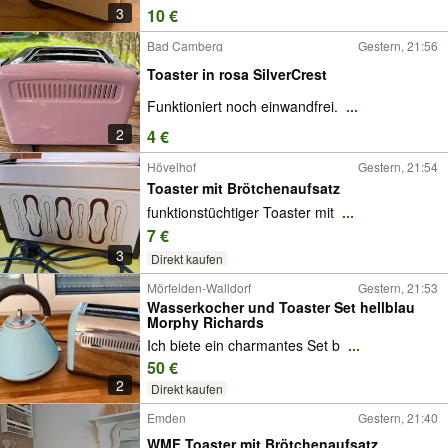
3
10 €
Bad Camberg
Gestern, 21:56
Toaster in rosa SilverCrest
Funktioniert noch einwandfrei.
...
2
4 €
Hövelhof
Gestern, 21:54
Toaster mit Brötchenaufsatz
funktionstüchtiger Toaster mit
...
7 €
3
Direkt kaufen
Mörfelden-Walldorf
Gestern, 21:53
Wasserkocher und Toaster Set hellblau
Morphy Richards
Ich biete ein charmantes Set b
...
50 €
2
Direkt kaufen
Emden
Gestern, 21:40
WMF Toaster mit Brötchenaufsatz,