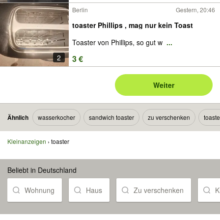
Berlin
Gestern, 20:46
toaster Phillips , mag nur kein Toast
Toaster von Phillips, so gut w
...
2
3 €
Weiter
Ähnlich
wasserkocher
sandwich toaster
zu verschenken
toast
Kleinanzeigen
toaster
Beliebt in Deutschland
Wohnung
Haus
Zu verschenken
K