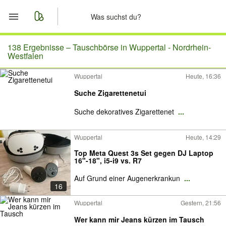
Start
138 Ergebnisse –
Tauschbörse in Wuppertal - Nordrhein-
Westfalen
Merkliste
Wuppertal
Heute, 16:36
Suche Zigarettenetui
Nachrichten
Suche dekoratives Zigarettenet
...
Anzeige aufgeben
Wuppertal
Heute, 14:29
Top Meta Quest 3s Set gegen DJ Laptop
16"-18", i5-i9 vs. R7
Auf Grund einer Augenerkrankun
...
16
Wuppertal
Gestern, 21:56
Wer kann mir Jeans kürzen im Tausch