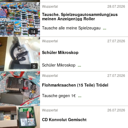
Wuppertal
28.07.2026
Tausche. Spielzeugautosammlung(aus
meinen Anzeigen)gg Roller
Tausche alle meine Spielzeugau
...
14
Wuppertal
27.07.2026
Schüler Mikroskop
Schüler Mikroskop
...
5
Wuppertal
27.07.2026
Flohmarktsachen (15 Teile) Trödel
Tausche gegen 1€
...
Wuppertal
26.07.2026
CD Konvolut Gemischt