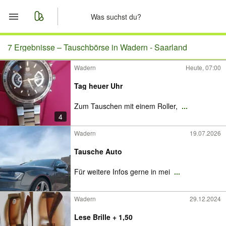
Start
7 Ergebnisse –
Tauschbörse in Wadern - Saarland
Wadern
Heute, 07:00
Merkliste
Tag heuer Uhr
Nachrichten
Zum Tauschen mit einem Roller,
...
4
Anzeige aufgeben
Wadern
19.07.2026
Tausche Auto
Für weitere Infos gerne in mei
...
Wadern
29.12.2024
Lese Brille + 1,50