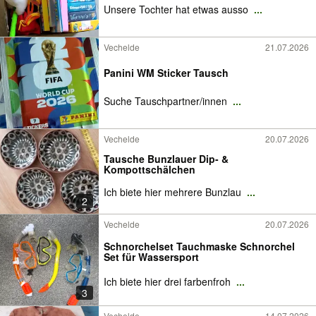
Unsere Tochter hat etwas ausso
...
Vechelde
21.07.2026
Panini WM Sticker Tausch
Suche Tauschpartner/innen
...
Vechelde
20.07.2026
Tausche Bunzlauer Dip- &
Kompottschälchen
Ich biete hier mehrere Bunzlau
...
2
Vechelde
20.07.2026
Schnorchelset Tauchmaske Schnorchel
Set für Wassersport
Ich biete hier drei farbenfroh
...
3
Vechelde
14.07.2026