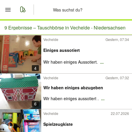
Start
9 Ergebnisse –
Tauschbörse in Vechelde - Niedersachsen
Vechelde
Gestern, 07:34
Merkliste
Einiges aussotiert
Nachrichten
Wir haben einiges Aussotiert.
...
4
Anzeige aufgeben
Vechelde
Gestern, 07:32
Wir haben einiges abzugeben
Wir haben einiges aussotiert .
...
6
Vechelde
22.07.2026
Spielzeugkiste