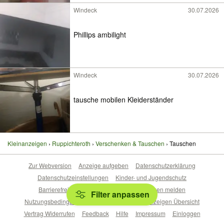
Windeck
30.07.2026
Phillips ambilight
Windeck
30.07.2026
tausche mobilen Kleiderständer
Kleinanzeigen
Ruppichteroth
Verschenken & Tauschen
Tauschen
Zur Webversion
Anzeige aufgeben
Datenschutzerklärung
Datenschutzeinstellungen
Kinder- und Jugendschutz
Barrierefreiheitserklärung
Sicherheitslücken melden
Filter anpassen
Nutzungsbedingungen
Beliebte Suchen
Anzeigen Übersicht
Vertrag Widerrufen
Feedback
Hilfe
Impressum
Einloggen