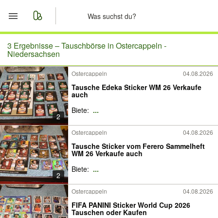
Start
3 Ergebnisse –
Tauschbörse in Ostercappeln -
Niedersachsen
Merkliste
Ostercappeln
04.08.2026
Tausche Edeka Sticker WM 26 Verkaufe
Nachrichten
auch
Biete:
...
Anzeige aufgeben
2
Ostercappeln
04.08.2026
Tausche Sticker vom Ferero Sammelheft
WM 26 Verkaufe auch
Biete:
...
2
Ostercappeln
04.08.2026
FIFA PANINI Sticker World Cup 2026
Tauschen oder Kaufen