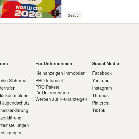
3
Gesuch
onen
Für Unternehmen
Social Media
Kleinanzeigen Immobilien
Facebook
eine Sicherheit
PRO Infopoint
YouTube
PRO Pakete
derrufen
Instagram
für Unternehmen
slücken melden
Threads
Werben auf Kleinanzeigen
d Jugendschutz
Pinterest
iheitserklärung
TikTok
zerklärung
zeinstellungen
edingungen