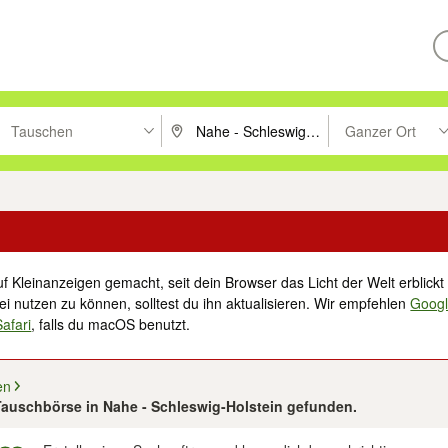
Tauschen
Ganzer Ort
ken um zu suchen, oder Vorschläge mit den Pfeiltasten nach oben/unt
PLZ oder Ort eingeben. Eingabetaste drücke
Suche im Umkreis 
f Kleinanzeigen gemacht, seit dein Browser das Licht der Welt erblickt 
i nutzen zu können, solltest du ihn aktualisieren. Wir empfehlen
Goog
Safari
, falls du macOS benutzt.
en
auschbörse in Nahe - Schleswig-Holstein gefunden.