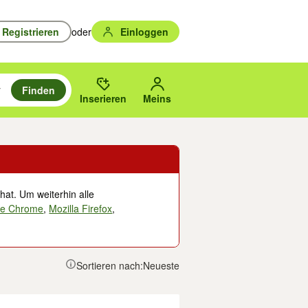
Registrieren
oder
Einloggen
Finden
en durchsuchen und mit Eingabetaste auswählen.
n um zu suchen, oder Vorschläge mit den Pfeiltasten nach oben/unten
des gewählten Orts oder PLZ.
Inserieren
Meins
hat. Um weiterhin alle
le Chrome
,
Mozilla Firefox
,
Sortieren nach:
Neueste