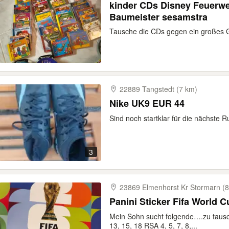
kinder CDs Disney Feuerwehrmann Sam Bib der
Baumeister sesamstra
Tausche die CDs gegen ein großes Gl
22889 Tangstedt (7 km)
Nike UK9 EUR 44
Sind noch startklar für die nächste 
3
23869 Elmenhorst Kr Stormarn (
Panini Sticker Fifa World 
Mein Sohn sucht folgende….zu tausch
13, 15, 18 RSA 4, 5, 7, 8,...