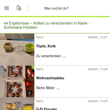
Start
44 Ergebnisse –
Artikel zu verschenken in Nahe -
Schleswig-Holstein
Merkliste
Nahe
Gestern, 12:27
Nachrichten
Töpfe, Korb
Zu verschenken
...
Anzeige aufgeben
Nahe
Gestern, 12:26
Weihnachtsdeko
Siehe Bilder
...
2
Nahe
Gestern, 12:25
Ü-Ei Figuren