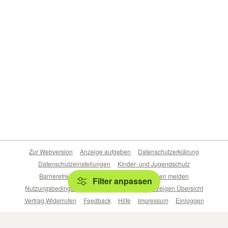
Zur Webversion
Anzeige aufgeben
Datenschutzerklärung
Datenschutzeinstellungen
Kinder- und Jugendschutz
Barrierefreiheitserklärung
Sicherheitslücken melden
Filter anpassen
Nutzungsbedingungen
Beliebte Suchen
Anzeigen Übersicht
Vertrag Widerrufen
Feedback
Hilfe
Impressum
Einloggen