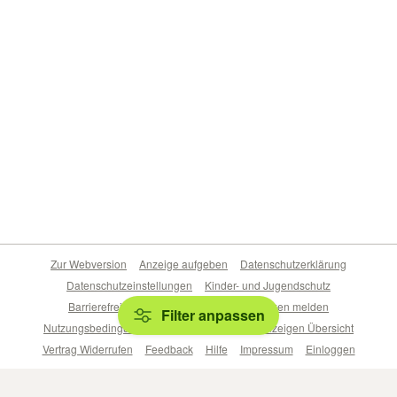
Zur Webversion
Anzeige aufgeben
Datenschutzerklärung
Datenschutzeinstellungen
Kinder- und Jugendschutz
Barrierefreiheitserklärung
Sicherheitslücken melden
Filter anpassen
Nutzungsbedingungen
Beliebte Suchen
Anzeigen Übersicht
Vertrag Widerrufen
Feedback
Hilfe
Impressum
Einloggen