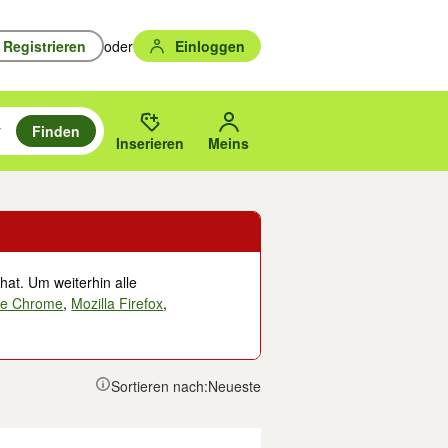
Registrieren
oder
Einloggen
Finden
en durchsuchen und mit Eingabetaste auswählen.
n um zu suchen, oder Vorschläge mit den Pfeiltasten nach oben/unten
des gewählten Orts oder PLZ.
Inserieren
Meins
hat. Um weiterhin alle
le Chrome
,
Mozilla Firefox
,
Sortieren nach:
Neueste