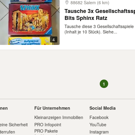
88682 Salem (6 km)
Tausche 3x Gesellschaftss
Bits Sphinx Ratz
Tausche diese 3 Gesellschaftsspiele
(Inhalt je 10 Stück). Siehe...
4
1
onen
Für Unternehmen
Social Media
Kleinanzeigen Immobilien
Facebook
eine Sicherheit
PRO Infopoint
YouTube
PRO Pakete
derrufen
Instagram