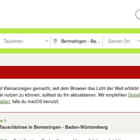
Tauschen
Ganzer Ort
ken um zu suchen, oder Vorschläge mit den Pfeiltasten nach oben/unt
PLZ oder Ort eingeben. Eingabetaste drücke
Suche im Umkreis 
f Kleinanzeigen gemacht, seit dein Browser das Licht der Welt erblickt 
i nutzen zu können, solltest du ihn aktualisieren. Wir empfehlen
Goog
Safari
, falls du macOS benutzt.
en
2 Tauschbörse in Bermatingen - Baden-Württemberg