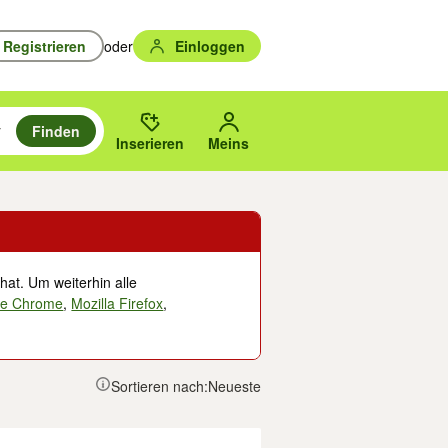
Registrieren
oder
Einloggen
Finden
en durchsuchen und mit Eingabetaste auswählen.
n um zu suchen, oder Vorschläge mit den Pfeiltasten nach oben/unten
des gewählten Orts oder PLZ.
Inserieren
Meins
hat. Um weiterhin alle
le Chrome
,
Mozilla Firefox
,
Sortieren nach:
Neueste