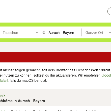
Tauschen
Ganzer Ort
ken um zu suchen, oder Vorschläge mit den Pfeiltasten nach oben/unt
PLZ oder Ort eingeben. Eingabetaste drücke
Suche im Umkreis 
f Kleinanzeigen gemacht, seit dein Browser das Licht der Welt erblickt 
i nutzen zu können, solltest du ihn aktualisieren. Wir empfehlen
Goog
Safari
, falls du macOS benutzt.
en
chbörse in Aurach - Bayern