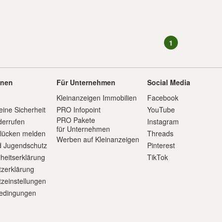
1
onen
Für Unternehmen
Social Media
Kleinanzeigen Immobilien
Facebook
eine Sicherheit
PRO Infopoint
YouTube
PRO Pakete
derrufen
Instagram
für Unternehmen
slücken melden
Threads
Werben auf Kleinanzeigen
d Jugendschutz
Pinterest
iheitserklärung
TikTok
zerklärung
zeinstellungen
edingungen
m