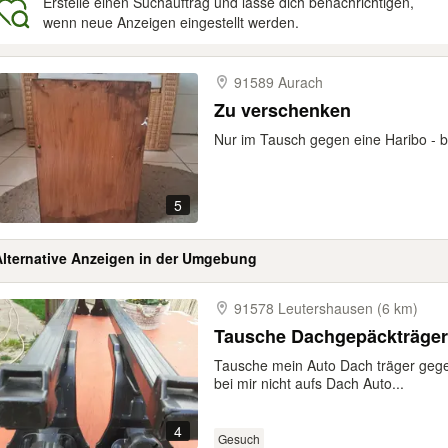
Erstelle einen Suchauftrag und lasse dich benachrichtigen,
wenn neue Anzeigen eingestellt werden.
gebnisse
91589 Aurach
Zu verschenken
Nur im Tausch gegen eine Haribo -
5
Alternative Anzeigen in der Umgebung
91578 Leutershausen (6 km)
Tausche Dachgepäckträger
Tausche mein Auto Dach träger gege
bei mir nicht aufs Dach Auto...
4
Gesuch