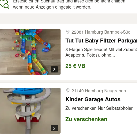
Erstelle einen Suchauftrag und lasse dich benachrichtigen,
wenn neue Anzeigen eingestellt werden.
gebnisse
22081 Hamburg Barmbek-​Süd
Tut Tut Baby Flitzer Parkg
3 Etagen Spielfreude! Mit viel Zube
Adapter s. Fotos), ohne...
25 € VB
3
21149 Hamburg Neugraben
Kinder Garage Autos
Zu verschenken Nur Selbstabholer
Zu verschenken
2