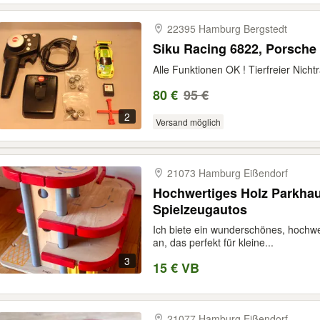
22395 Hamburg Bergstedt
Siku Racing 6822, Porsche
Alle Funktionen OK ! Tierfreier Nicht
80 €
95 €
2
Versand möglich
21073 Hamburg Eißendorf
Hochwertiges Holz Parkhaus
Spielzeugautos
Ich biete ein wunderschönes, hochw
an, das perfekt für kleine...
3
15 € VB
21077 Hamburg Eißendorf