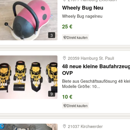
Wheely Bug Neu
Wheely Bug nagelneu
25 €
3
Direkt kaufen
20359 Hamburg St. Pauli
48 neue kleine Baufahrzeug
OVP
Biete aus Geschäftsauflösung 48 kle
Modelle Größe: 10...
9
10 €
Direkt kaufen
21037 Kirchwerder