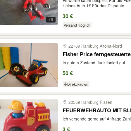
Es wurde kaum bespielt. Für die P
kleines Auto 1€ Für das Dinoauto...
30 €
19
Versand möglich
22769 Hamburg Altona-​Nord
Fisher Price ferngesteuer
In gutem Zustand, funktioniert gut.
50 €
Direkt kaufen
22559 Hamburg Rissen
FEUERWEHRAUTO MIT BL
Ich versende gerne auf Anfrage Zah
3 €