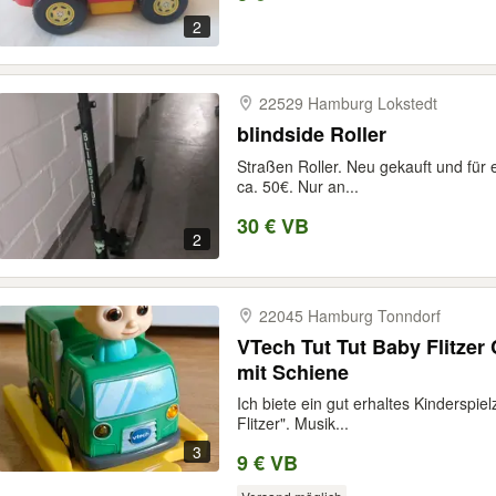
2
22529 Hamburg Lokstedt
blindside Roller
Straßen Roller. Neu gekauft und für 
ca. 50€. Nur an...
30 € VB
2
22045 Hamburg Tonndorf
VTech Tut Tut Baby Flitze
mit Schiene
Ich biete ein gut erhaltes Kinderspie
Flitzer". Musik...
3
9 € VB