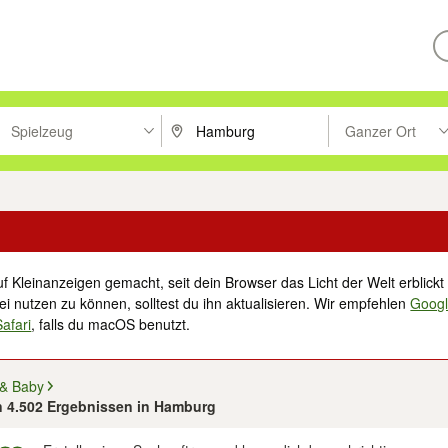
Spielzeug
Ganzer Ort
ken um zu suchen, oder Vorschläge mit den Pfeiltasten nach oben/unt
PLZ oder Ort eingeben. Eingabetaste drücke
Suche im Umkreis 
f Kleinanzeigen gemacht, seit dein Browser das Licht der Welt erblickt 
i nutzen zu können, solltest du ihn aktualisieren. Wir empfehlen
Goog
Safari
, falls du macOS benutzt.
 & Baby
on 4.502 Ergebnissen in Hamburg