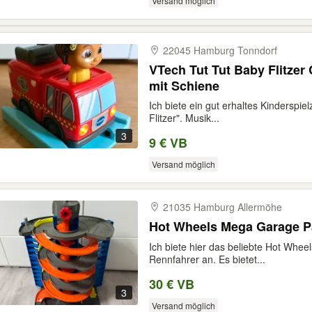
Versand möglich
22045 Hamburg Tonndorf
VTech Tut Tut Baby Flitzer CoComelon Nina Feuerwehr
mit Schiene
Ich biete ein gut erhaltes Kinderspie
Flitzer". Musik...
3
9 € VB
Versand möglich
21035 Hamburg Allermöhe
Hot Wheels Mega Garage P
Ich biete hier das beliebte Hot Whe
Rennfahrer an. Es bietet...
30 € VB
3
Versand möglich