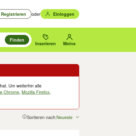
Registrieren
oder
Einloggen
Finden
en durchsuchen und mit Eingabetaste auswählen.
n um zu suchen, oder Vorschläge mit den Pfeiltasten nach oben/unten
des gewählten Orts oder PLZ.
Inserieren
Meins
hat. Um weiterhin alle
le Chrome
,
Mozilla Firefox
,
Sortieren nach:
Neueste