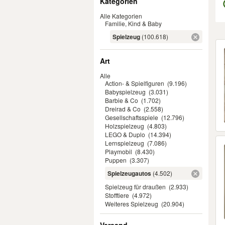
Kategorien
Alle Kategorien
Familie, Kind & Baby
Spielzeug
(100.618)
Er
Art
Alle
Action- & Spielfiguren
(9.196)
Babyspielzeug
(3.031)
Barbie & Co
(1.702)
Dreirad & Co
(2.558)
Gesellschaftsspiele
(12.796)
Holzspielzeug
(4.803)
LEGO & Duplo
(14.394)
Lernspielzeug
(7.086)
Playmobil
(8.430)
Puppen
(3.307)
Spielzeugautos
(4.502)
Spielzeug für draußen
(2.933)
Stofftiere
(4.972)
Weiteres Spielzeug
(20.904)