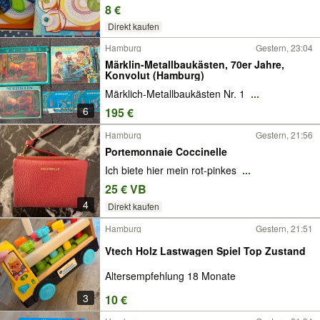
8 €
Direkt kaufen
Hamburg
Gestern, 23:04
Märklin-Metallbaukästen, 70er Jahre,
Konvolut (Hamburg)
Märklich-Metallbaukästen Nr. 1
...
6
195 €
Hamburg
Gestern, 21:56
Portemonnaie Coccinelle
Ich biete hier mein rot-pinkes
...
25 € VB
4
Direkt kaufen
Hamburg
Gestern, 21:51
Vtech Holz Lastwagen Spiel Top Zustand
Altersempfehlung 18 Monate
3
10 €