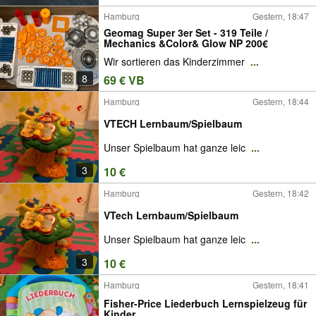
Hamburg
Gestern, 18:47
Geomag Super 3er Set - 319 Teile /
Mechanics &Color& Glow NP 200€
Wir sortieren das Kinderzimmer
...
8
69 € VB
Hamburg
Gestern, 18:44
VTECH Lernbaum/Spielbaum
Unser Spielbaum hat ganze leic
...
3
10 €
Hamburg
Gestern, 18:42
VTech Lernbaum/Spielbaum
Unser Spielbaum hat ganze leic
...
3
10 €
Hamburg
Gestern, 18:41
Fisher-Price Liederbuch Lernspielzeug für
Kinder