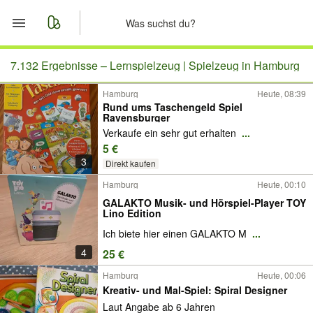
Start
7.132 Ergebnisse –
Lernspielzeug | Spielzeug in Hamburg
Hamburg
Heute, 08:39
Merkliste
Rund ums Taschengeld Spiel
Ravensburger
Nachrichten
Verkaufe ein sehr gut erhalten
...
5 €
3
Anzeige aufgeben
Direkt kaufen
Hamburg
Heute, 00:10
GALAKTO Musik- und Hörspiel-Player TOY
Lino Edition
Ich biete hier einen GALAKTO M
...
4
25 €
Hamburg
Heute, 00:06
Kreativ- und Mal-Spiel: Spiral Designer
Laut Angabe ab 6 Jahren