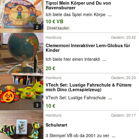
Tiptoi Mein Körper und Du von
Ravensburger
Ich biete das Spiel mein Körpe
...
10 € VB
2
Direkt kaufen
Hamburg
Gestern, 20:42
Clementoni Interaktiver Lern-Globus für
Kinder
Ich biete hier einen interakti
...
20 €
Hamburg
Gestern, 20:23
VTech Set: Lustige Fahrschule & Füttere
mich Dino (Lernspielzeug)
VTech Set: Lustige Fahrschule
...
3
10 €
Hamburg
Gestern, 20:17
Schulstart
3 Stempel VB ob da 2001 zu ver
...