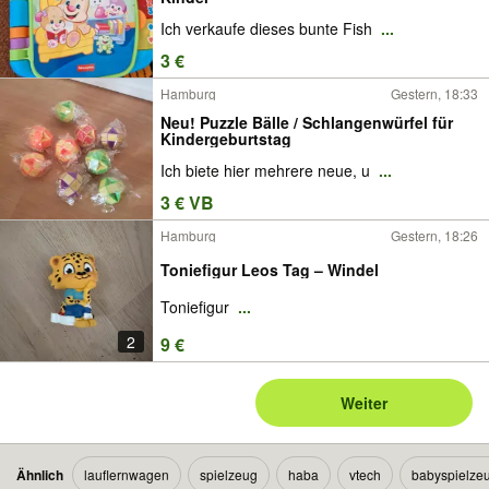
Ich verkaufe dieses bunte Fish
...
3 €
Hamburg
Gestern, 18:33
Neu! Puzzle Bälle / Schlangenwürfel für
Kindergeburtstag
Ich biete hier mehrere neue, u
...
3 € VB
Hamburg
Gestern, 18:26
Toniefigur Leos Tag – Windel
Toniefigur
...
2
9 €
Weiter
Ähnlich
lauflernwagen
spielzeug
haba
vtech
babyspielze