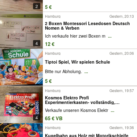
2
5 €
Hamburg
Gestern, 20:13
2 Boxen Montessori Lesedosen Deutsch
Nomen & Verben
Ich verkaufe hier zwei Boxen m
...
4
12 €
Hamburg
Gestern, 20:06
Tiptoi Spiel, Wir spielen Schule
Bitte nur Abholung.
...
5 €
Hamburg
Gestern, 19:57
Kosmos Elektro Profi
Experimentierkasten- vollständig,
neuwertig
Verkaufe unseren Kosmos Elektr
...
4
65 € VB
Hamburg
Gestern, 19:36
Kugelbahn aus Holz mit Motorikschleife