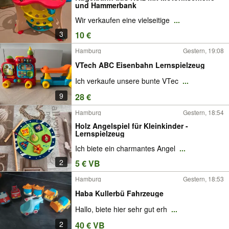
und Hammerbank
Wir verkaufen eine vielseitige
...
3
10 €
Hamburg
Gestern, 19:08
VTech ABC Eisenbahn Lernspielzeug
Ich verkaufe unsere bunte VTec
...
9
28 €
Hamburg
Gestern, 18:54
Holz Angelspiel für Kleinkinder -
Lernspielzeug
Ich biete ein charmantes Angel
...
2
5 € VB
Hamburg
Gestern, 18:53
Haba Kullerbü Fahrzeuge
Hallo, biete hier sehr gut erh
...
2
40 € VB