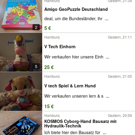
Hamburg
Gestern, 21:34
Amigo GeoPuzzle Deutschland
deal, um die Bundesländer, ihr
...
2
5 €
Hamburg
Gestern, 21:11
V Tech Einhorn
Wir verkaufen hier unsere Einh
...
5
25 €
Hamburg
Gestern, 21:05
V tech Spiel & Lern Hund
Wir verkaufen unseren lern & s
...
15 €
Hamburg
Gestern, 20:59
KOSMOS Cyborg-Hand Bausatz mit
Hydraulik-Technik
Ich biete hier den Bausatz für
...