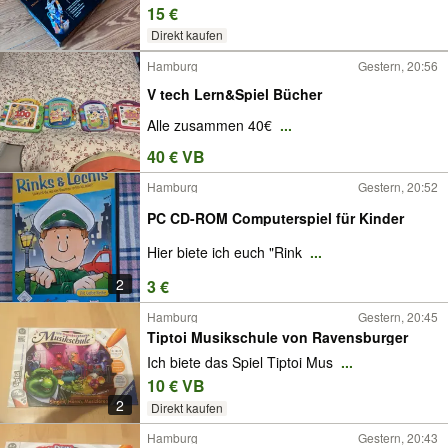
15 €
Direkt kaufen
Hamburg
Gestern, 20:56
V tech Lern&Spiel Bücher
Alle zusammen 40€
...
40 € VB
Hamburg
Gestern, 20:52
PC CD-ROM Computerspiel für Kinder
Hier biete ich euch "Rink
...
2
3 €
Hamburg
Gestern, 20:45
Tiptoi Musikschule von Ravensburger
Ich biete das Spiel Tiptoi Mus
...
10 € VB
2
Direkt kaufen
Hamburg
Gestern, 20:43