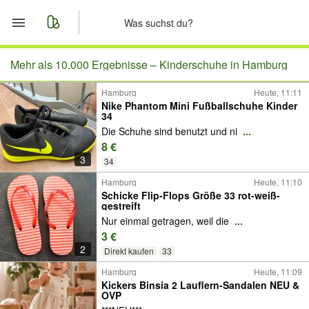
Start
Mehr als 10.000 Ergebnisse –
Kinderschuhe in Hamburg
Hamburg
Heute, 11:11
Merkliste
Nike Phantom Mini Fußballschuhe Kinder
34
Nachrichten
Die Schuhe sind benutzt und ni
...
8 €
3
Anzeige aufgeben
34
Hamburg
Heute, 11:10
Schicke Flip-Flops Größe 33 rot-weiß-
gestreift
Nur einmal getragen, weil die
...
3 €
2
Direkt kaufen
33
Hamburg
Heute, 11:09
Kickers Binsia 2 Lauflern-Sandalen NEU &
OVP