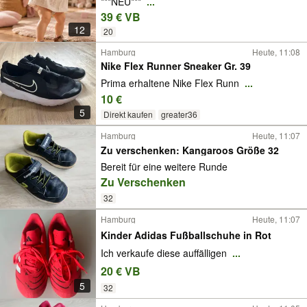
***NEU***
...
39 € VB
12
20
Hamburg
Heute, 11:08
Nike Flex Runner Sneaker Gr. 39
Prima erhaltene Nike Flex Runn
...
10 €
5
Direkt kaufen
greater36
Hamburg
Heute, 11:07
Zu verschenken: Kangaroos Größe 32
Bereit für eine weitere Runde
Zu Verschenken
32
Hamburg
Heute, 11:07
Kinder Adidas Fußballschuhe in Rot
Ich verkaufe diese auffälligen
...
20 € VB
5
32