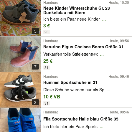
Hamburg
Heute, 10:20
Neue Kinder Winterschuhe Gr. 23
Dunkelblau mit Stern
Ich biete ein Paar neue Kinder
...
3 €
5
23
Hamburg
Heute, 09:56
Naturino Figus Chelsea Boots Größe 31
Verkaufen tolle Stifeletten&#x
...
25 €
7
31
Hamburg
Heute, 09:46
Hummel Sportschuhe in 31
Diese Schuhe wurden nur als Sp
...
10 € VB
3
31
Hamburg
Heute, 09:46
Fila Sportschuhe Halle blau Größe 35
Ich biete hier ein Paar Sports
...