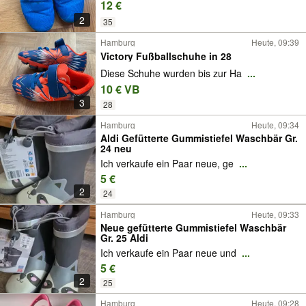
12 €
2
35
Hamburg
Heute, 09:39
Victory Fußballschuhe in 28
Diese Schuhe wurden bis zur Ha
...
10 € VB
3
28
Hamburg
Heute, 09:34
Aldi Gefütterte Gummistiefel Waschbär Gr.
24 neu
Ich verkaufe ein Paar neue, ge
...
5 €
2
24
Hamburg
Heute, 09:33
Neue gefütterte Gummistiefel Waschbär
Gr. 25 Aldi
Ich verkaufe ein Paar neue und
...
5 €
2
25
Hamburg
Heute, 09:28