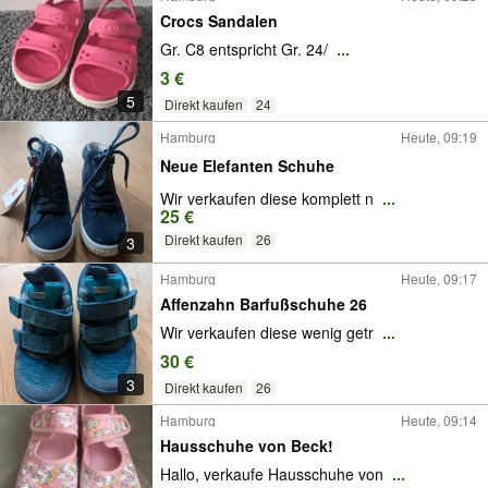
Crocs Sandalen
Gr. C8 entspricht Gr. 24/
...
3 €
5
Direkt kaufen
24
Hamburg
Heute, 09:19
Neue Elefanten Schuhe
Wir verkaufen diese komplett n
...
25 €
Direkt kaufen
26
3
Hamburg
Heute, 09:17
Affenzahn Barfußschuhe 26
Wir verkaufen diese wenig getr
...
30 €
3
Direkt kaufen
26
Hamburg
Heute, 09:14
Hausschuhe von Beck!
Hallo, verkaufe Hausschuhe von
...