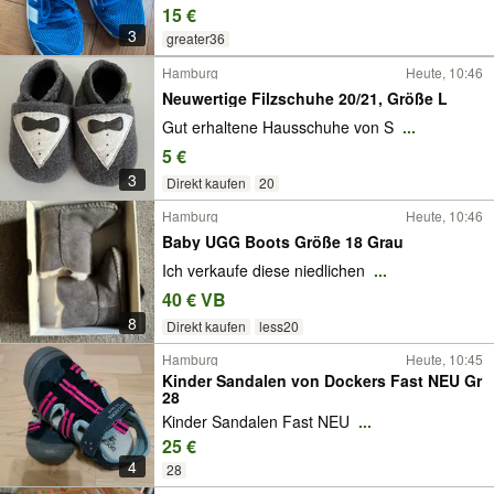
15 €
3
greater36
Hamburg
Heute, 10:46
Neuwertige Filzschuhe 20/21, Größe L
Gut erhaltene Hausschuhe von S
...
5 €
3
Direkt kaufen
20
Hamburg
Heute, 10:46
Baby UGG Boots Größe 18 Grau
Ich verkaufe diese niedlichen
...
40 € VB
8
Direkt kaufen
less20
Hamburg
Heute, 10:45
Kinder Sandalen von Dockers Fast NEU Gr
28
Kinder Sandalen Fast NEU
...
25 €
4
28