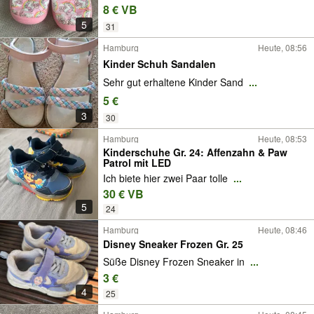
8 € VB
5
31
Hamburg
Heute, 08:56
Kinder Schuh Sandalen
Sehr gut erhaltene Kinder Sand
...
5 €
3
30
Hamburg
Heute, 08:53
Kinderschuhe Gr. 24: Affenzahn & Paw
Patrol mit LED
Ich biete hier zwei Paar tolle
...
30 € VB
5
24
Hamburg
Heute, 08:46
Disney Sneaker Frozen Gr. 25
Süße Disney Frozen Sneaker in
...
3 €
4
25