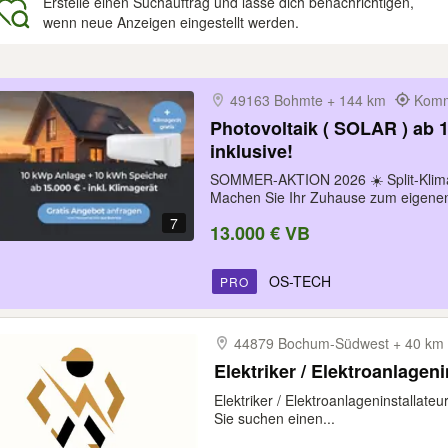
Erstelle einen Suchauftrag und lasse dich benachrichtigen,
wenn neue Anzeigen eingestellt werden.
gebnisse
49163 Bohmte + 144 km
Komm
Photovoltaik ( SOLAR ) ab 13.000 € – Klimaanlage
inklusive!
SOMMER-AKTION 2026 ☀️ Split-Klima
Machen Sie Ihr Zuhause zum eigenen
7
13.000 € VB
OS-TECH
PRO
44879 Bochum-​Südwest + 40 k
Elektriker / Elektroanlageni
Elektriker / Elektroanlageninstallate
Sie suchen einen...