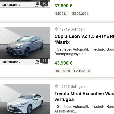
16
37.990 €
6.500 km
EZ 06/2024
42719 Solingen
Cupra Leon VZ 1.5 e-HYBR
*Matrix
- Getriebe: Automatik - Technik: Bord
Daempfungssystem,...
14
43.990 €
10.000 km
EZ 10/2025
42719 Solingen
Toyota Mirai Executive Was
verfügba
- Getriebe: Automatik - Technik: Bor
Assistenten:...