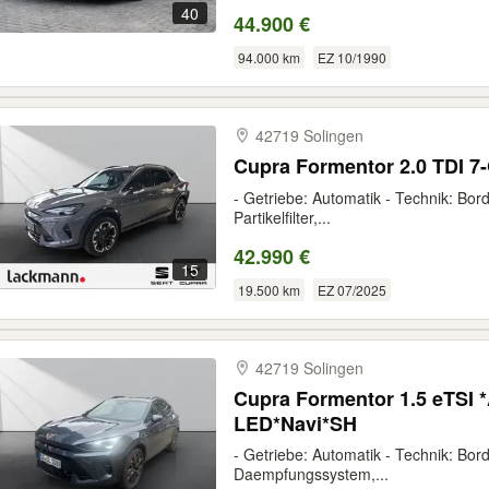
40
44.900 €
94.000 km
EZ 10/1990
42719 Solingen
Cupra Formentor 2.0 TDI 
- Getriebe: Automatik - Technik: Bord
Partikelfilter,...
42.990 €
15
19.500 km
EZ 07/2025
42719 Solingen
Cupra Formentor 1.5 eTSI *
LED*Navi*SH
- Getriebe: Automatik - Technik: Bord
Daempfungssystem,...