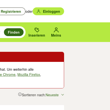
Registrieren
oder
Einloggen
Finden
en durchsuchen und mit Eingabetaste auswählen.
n um zu suchen, oder Vorschläge mit den Pfeiltasten nach oben/unten
des gewählten Orts oder PLZ.
Inserieren
Meins
hat. Um weiterhin alle
le Chrome
,
Mozilla Firefox
,
Sortieren nach:
Neueste