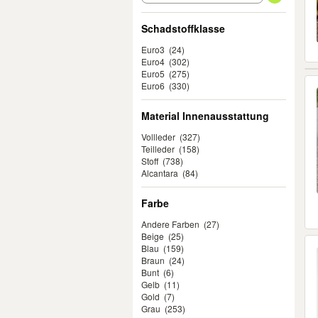
Schadstoffklasse
Euro3
(24)
Euro4
(302)
Euro5
(275)
Euro6
(330)
Material Innenausstattung
Vollleder
(327)
Teilleder
(158)
Stoff
(738)
Alcantara
(84)
Farbe
Andere Farben
(27)
Beige
(25)
Blau
(159)
Braun
(24)
Bunt
(6)
Gelb
(11)
Gold
(7)
Grau
(253)