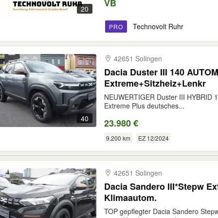
VB
20
Technovolt Ruhr
PRO
42651 Solingen
Dacia Duster III 140 AUT
Extreme+Sitzheiz+Lenkr
NEUWERTIGER Duster III HYBRID 1
Extreme Plus deutsches...
40
23.980 €
9.200 km
EZ 12/2024
42651 Solingen
Dacia Sandero III*Stepw 
Klimaautom.
TOP gepflegter Dacia Sandero St