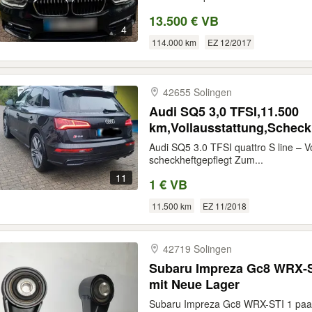
13.500 € VB
4
114.000 km
EZ 12/2017
42655 Solingen
Audi SQ5 3,0 TFSI,11.500
km,Vollausstattung,Scheck
Audi SQ5 3.0 TFSI quattro S line – V
scheckheftgepflegt Zum...
11
1 € VB
11.500 km
EZ 11/2018
42719 Solingen
Subaru Impreza Gc8 WRX-STI 1 paar Laengslenk
mit Neue Lager
Subaru Impreza Gc8 WRX-STI 1 paar