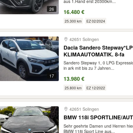
aus 1.Hand erst 20300km...
26
16.480 €
25.300 km
EZ 02/2024
42651 Solingen
Dacia Sandero Stepway*L
KLIMAAUTOMATIK. 8-fa
Sandero Stepway 1, 0 LPG Expressio
in ark mit bis zu 7 Jahren...
17
13.980 €
25.800 km
EZ 12/2022
42651 Solingen
BMW 118i SPORTLINE/AUT
Sehr geehrte Damen und Herren hierm
BMW 118i Sport Line aus...