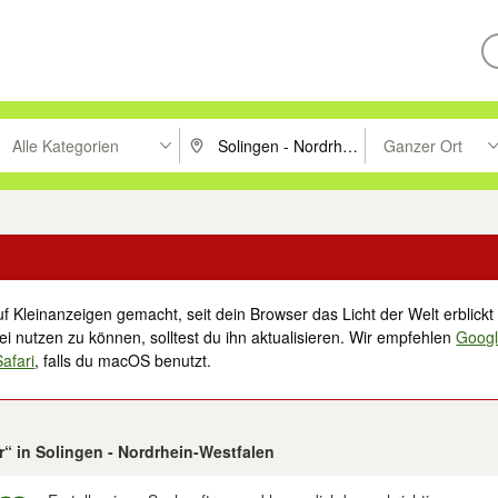
Alle Kategorien
Ganzer Ort
ken um zu suchen, oder Vorschläge mit den Pfeiltasten nach oben/unt
PLZ oder Ort eingeben. Eingabetaste drücke
Suche im Umkreis 
f Kleinanzeigen gemacht, seit dein Browser das Licht der Welt erblickt 
i nutzen zu können, solltest du ihn aktualisieren. Wir empfehlen
Goog
Safari
, falls du macOS benutzt.
r“ in Solingen - Nordrhein-Westfalen