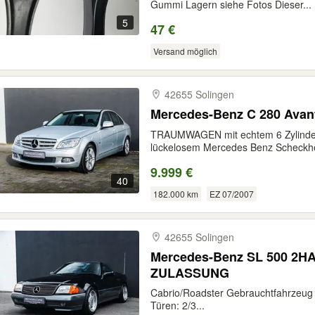
Gummi Lagern siehe Fotos Dieser...
5
47 €
Versand möglich
42655 Solingen
Mercedes-Benz C 280 Avan
TRAUMWAGEN mit echtem 6 Zylinder 
lückelosem Mercedes Benz Scheckhef
9.999 €
40
182.000 km
EZ 07/2007
42655 Solingen
Mercedes-Benz SL 500 2H
ZULASSUNG
Cabrio/Roadster Gebrauchtfahrzeug
Türen: 2/3...