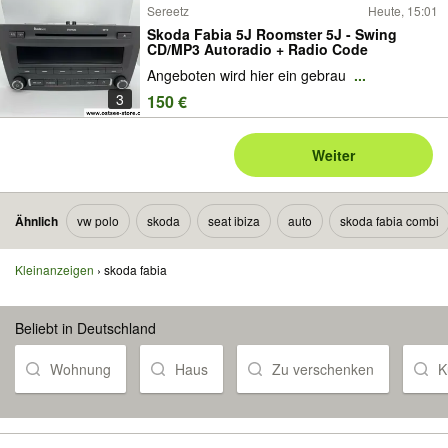
Sereetz
Heute, 15:01
Skoda Fabia 5J Roomster 5J - Swing
CD/MP3 Autoradio + Radio Code
Angeboten wird hier ein gebrau
...
3
150 €
Weiter
Ähnlich
vw polo
skoda
seat ibiza
auto
skoda fabia combi
Kleinanzeigen
skoda fabia
Beliebt in Deutschland
Wohnung
Haus
Zu verschenken
K