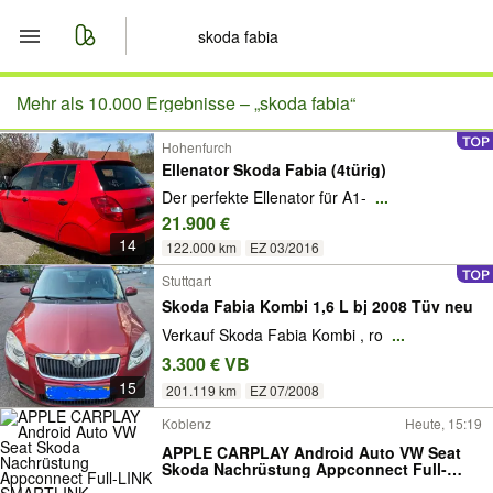
Start
Mehr als 10.000 Ergebnisse –
„skoda fabia“
Hohenfurch
Merkliste
Ellenator Skoda Fabia (4türig)
Der perfekte Ellenator für A1-
...
Nachrichten
21.900 €
14
122.000 km
EZ 03/2016
Anzeige aufgeben
Stuttgart
Skoda Fabia Kombi 1,6 L bj 2008 Tüv neu
Verkauf Skoda Fabia Kombi , ro
...
3.300 € VB
15
201.119 km
EZ 07/2008
Koblenz
Heute, 15:19
APPLE CARPLAY Android Auto VW Seat
Skoda Nachrüstung Appconnect Full-
LINK SMARTLINK SMARTPHONE