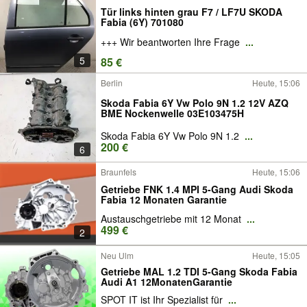
Tür links hinten grau F7 / LF7U SKODA
Fabia (6Y) 701080
+++ Wir beantworten Ihre Frage
...
5
85 €
Berlin
Heute, 15:06
Skoda Fabia 6Y Vw Polo 9N 1.2 12V AZQ
BME Nockenwelle 03E103475H
Skoda Fabia 6Y Vw Polo 9N 1.2
...
200 €
6
Braunfels
Heute, 15:06
Getriebe FNK 1.4 MPI 5-Gang Audi Skoda
Fabia 12 Monaten Garantie
Austauschgetriebe mit 12 Monat
...
499 €
2
Neu Ulm
Heute, 15:05
Getriebe MAL 1.2 TDI 5-Gang Skoda Fabia
Audi A1 12MonatenGarantie
SPOT IT ist Ihr Spezialist für
...