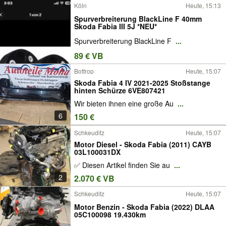
Köln
Heute, 15:13
Spurverbreiterung BlackLine F 40mm
Skoda Fabia III 5J *NEU*
Spurverbreiterung BlackLine F
...
89 € VB
Bottrop
Heute, 15:07
Skoda Fabia 4 IV 2021-2025 Stoßstange
hinten Schürze 6VE807421
Wir bieten ihnen eine große Au
...
6
150 €
Schkeuditz
Heute, 15:07
Motor Diesel - Skoda Fabia (2011) CAYB
03L100031DX
✅ Diesen Artikel finden Sie au
...
2
2.070 € VB
Schkeuditz
Heute, 15:07
Motor Benzin - Skoda Fabia (2022) DLAA
05C100098 19.430km