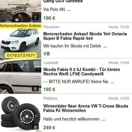
Gang GGV Getriebe
Vw Polo 9N
...
7
190 €
Pforzheim
Heute, 15:05
Motorschaden Ankauf Skoda Yeti Octavia
Super B Fabia Rapid 4x4
Wir kaufen ihr Skoda mit Defek
...
VB
Lippstadt
Heute, 15:04
Skoda Fabia II 2 5J Kombi - Tür hinten
Rechts Weiß LF9E Candyweiß
--- BITTE NUR ANRUFE! Keine Na
...
8
195 €
Rietberg
Heute, 15:03
Winterräder Seat Arona VW T-Cross Skoda
Fabia PJ Winterreifen
Hallo und herzlich willkommen
...
8
249 €