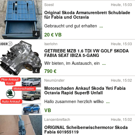
Soest
Heute, 15:03
Original Skoda Armaturenbrett Schublade
für Fabia und Octavia
Gebraucht und gut erhalten
...
4
20 € VB
Iserlohn
Heute, 15:03
GETRIEBE MZB 1.6 TDI VW GOLF SKODA
FABIA SEAT IBIZA 5-GANG
Wir bieten, im Austausch, ein
...
4
790 €
Neumünster
Heute, 15:02
Motorschaden Ankauf Skoda Yeti Fabia
Octavia Rapid SuperB Unfall
Hallo zusammen herzlich willko
...
VB
Langenbrettach
Heute, 15:02
ORIGINAL Scheibenwischermotor Skoda
Fabia 601955119