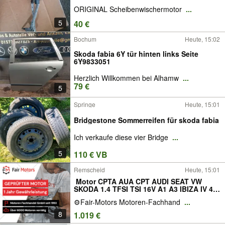
ORIGINAL Scheibenwischermotor
...
5
40 €
Bochum
Heute, 15:02
Skoda fabia 6Y tür hinten links Seite
6Y9833051
Herzlich Willkommen bei Alhamw
...
79 €
5
Springe
Heute, 15:01
Bridgestone Sommerreifen für skoda fabia
Ich verkaufe diese vier Bridge
...
5
110 € VB
Remscheid
Heute, 15:01
️ Motor CPTA AUA CPT AUDI SEAT VW
SKODA 1.4 TFSI TSI 16V A1 A3 IBIZA IV 4
SC ST LEON GOLF VII 7 POLO V 5 A2
⚙️Fair-Motors Motoren-Fachhand
...
CORDOBA II 2 INCA FABIA I 1 CADDY 75PS
140PS Überholt Komplett Instandsetzung
8
1.019 €
Gebraucht Mit