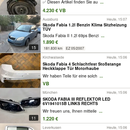
✅ Diesen Artikel finden Sie au
...
4.230 € VB
Augsburg
Heute, 15:07
Skoda Fabia 1.2l Benzin Klima Sitzheizung
TÜV
Skoda Fabia II 1.2l 69ps Benzi
...
1.890 €
15
181.830 km
EZ 05/2007
Kirchwalsede
Heute, 15:06
Skoda Fabia 4 Schlachtfest Stoßstange
Heckklappe Tür Motorhaube
Wir haben Teile für eine solch
...
VB
München
Heute, 15:06
SKODA FABIA III REFLEKTOR LED
6V1941015B LINKS RECHTS
Wir freuen uns, Ihnen mitteile
...
11
1.220 €
Leverkusen
Heute, 15:06