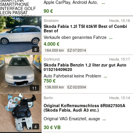
Apple CarPlay, Android Auto, ️
...
INTERFACE GOLF LEON PASSAT TOURAN
ARTEON CADDY CUPRA ARONA Kodiaq
90 €
Fabia T-Roc Ibiza Alhambra Octavia atec
Sinsheim
Heute, 15:18
Skoda Fabia 1.2l TSI 63kW Best of Combi
Best of
Verkaufe oben genanntes Fahrze
...
4.000 €
8
164.000 km
EZ 07/2014
Dortmund
Heute, 15:17
Skoda Fabia Benzin 1,2 liter zur gut Auto
015216409620
Auto Fahrbeirat keine Problem
...
750 €
138.000 km
EZ 02/2004
11
Berlin
Heute, 15:14
Original Kofferraumschloss 8R0827505A
(Skoda Fabia, Audi A3 etc.)
Original VAG Ersatzteil, ausge
...
4
30 € VB