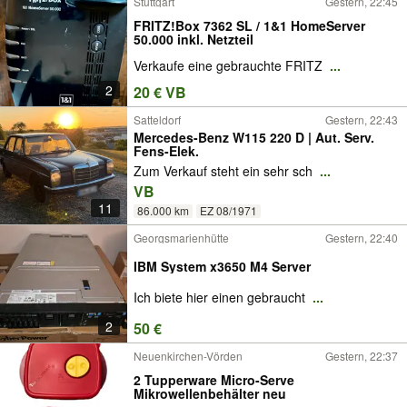
Stuttgart
Gestern, 22:45
FRITZ!Box 7362 SL / 1&1 HomeServer
50.000 inkl. Netzteil
Verkaufe eine gebrauchte FRITZ
...
2
20 € VB
Satteldorf
Gestern, 22:43
Mercedes-Benz W115 220 D | Aut. Serv.
Fens-Elek.
Zum Verkauf steht ein sehr sch
...
VB
11
86.000 km
EZ 08/1971
Georgsmarienhütte
Gestern, 22:40
IBM System x3650 M4 Server
Ich biete hier einen gebraucht
...
2
50 €
Neuenkirchen-Vörden
Gestern, 22:37
2 Tupperware Micro-Serve
Mikrowellenbehälter neu