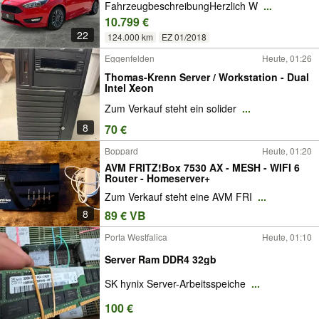
FahrzeugbeschreibungHerzlich W
...
10.799 €
22
124.000 km
EZ 01/2018
Eggenfelden
Heute, 01:26
Thomas-Krenn Server / Workstation - Dual
Intel Xeon
Zum Verkauf steht ein solider
...
8
70 €
Boppard
Heute, 01:20
AVM FRITZ!Box 7530 AX - MESH - WIFI 6
Router - Homeserver+
Zum Verkauf steht eine AVM FRI
...
8
89 € VB
Porta Westfalica
Heute, 01:10
Server Ram DDR4 32gb
SK hynix Server-Arbeitsspeiche
...
100 €