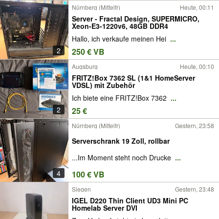
Nürnberg (Mittelfr)
Heute, 00:11
Server - Fractal Design, SUPERMICRO,
Xeon-E3-1220v6, 48GB DDR4
Hallo, ich verkaufe meinen Hei
...
2
250 € VB
Augsburg
Heute, 00:10
FRITZ!Box 7362 SL (1&1 HomeServer
VDSL) mit Zubehör
Ich biete eine FRITZ!Box 7362
...
2
25 €
Nürnberg (Mittelfr)
Gestern, 23:58
Serverschrank 19 Zoll, rollbar
...Im Moment steht noch Drucke
...
4
100 € VB
Siegen
Gestern, 23:48
IGEL D220 Thin Client UD3 Mini PC
Homelab Server DVI