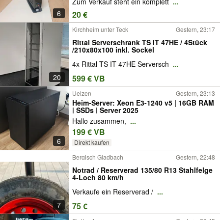
Zum Verkauf steht ein komplett
...
6
20 €
Kirchheim unter Teck
Gestern, 23:17
Rittal Serverschrank TS IT 47HE / 4Stück
/210x80x100 inkl. Sockel
4x Rittal TS IT 47HE Serversch
...
20
599 € VB
Uelzen
Gestern, 23:13
Heim-Server: Xeon E3-1240 v5 | 16GB RAM
| SSDs | Server 2025
Hallo zusammen,
...
199 € VB
6
Direkt kaufen
Bergisch Gladbach
Gestern, 22:48
Notrad / Reserverad 135/80 R13 Stahlfelge
4-Loch 80 km/h
Verkaufe ein Reserverad /
...
7
75 €