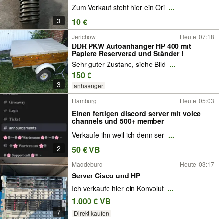
Zum Verkauf steht hier ein Ori
...
3
10 €
Jerichow
Heute, 07:18
DDR PKW Autoanhänger HP 400 mit
Papiere Reserverad und Ständer !
Sehr guter Zustand, siehe Bild
...
150 €
3
anhaenger
Hamburg
Heute, 05:03
Einen fertigen discord server mit voice
channels und 500+ member
Verkaufe ihn weil ich denn ser
...
2
50 € VB
Magdeburg
Heute, 03:17
Server Cisco und HP
Ich verkaufe hier ein Konvolut
...
1.000 € VB
7
Direkt kaufen