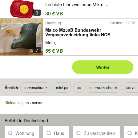
Ich biete hier zwei neue Mikro
...
3
30 € VB
Hamburg
Gestern, 22:32
Maico M250B Bundeswehr
Vergaserverkleidung links NOS
Moin,
...
7
55 € VB
Weiter
Ähnlich
serverschrank
mini pc
pc
netzwerkschrank
server
Kleinanzeigen
server
Beliebt in Deutschland
Wohnung
Haus
Zu verschenken
K