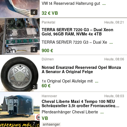
VW t4 Reserverad Halterung gut
...
4
32 € VB
Panketal
Heute, 08:21
TERRA SERVER 7220 G3 – Dual Xeon
Gold, 96GB RAM, NVMe 4x 4TB
TERRA SERVER 7220 G3 – Dual Xe
...
4
900 €
Dülmen
Heute, 08:06
Notrad Ersatzrad Reserverad Opel Monza
A Senator A Original Felge
1x Original Opel Alufelge mit
...
60 €
2
Hannover
Heute, 08:03
Cheval Liberte Maxi 4 Tempo 100 NEU
Schrägsteller 3,5t großer Frontaustieg
große Sattelkammer Tempo100 Aluboden
Pferdeanhänger Cheval Liberte
...
Seitentrittschutz Seitenpolster Reserverad
VB
Pferdeanhänger MAXI4 Debon Pferd
Anhänger
7
anhaenger