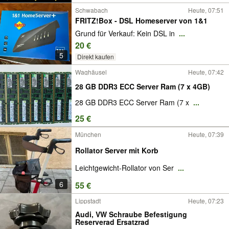
Schwabach
Heute, 07:51
FRITZ!Box - DSL Homeserver von 1&1
Grund für Verkauf: Kein DSL in
...
20 €
5
Direkt kaufen
Waghäusel
Heute, 07:42
28 GB DDR3 ECC Server Ram (7 x 4GB)
28 GB DDR3 ECC Server Ram (7 x
...
25 €
München
Heute, 07:39
Rollator Server mit Korb
Leichtgewicht-Rollator von Ser
...
6
55 €
Lippstadt
Heute, 07:23
Audi, VW Schraube Befestigung
Reserverad Ersatzrad