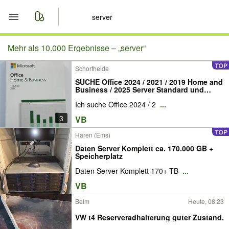
Start
Mehr als 10.000 Ergebnisse –
„server“
Schorfheide
Merkliste
SUCHE Office 2024 / 2021 / 2019 Home and
Business / 2025 Server Standard und
Nachrichten
Datacenter
Ich suche Office 2024 / 2
...
3
VB
Anzeige aufgeben
Haren (Ems)
Daten Server Komplett ca. 170.000 GB +
Speicherplatz
Daten Server Komplett 170+ TB
...
VB
Belm
Heute, 08:23
VW t4 Reserveradhalterung guter Zustand.