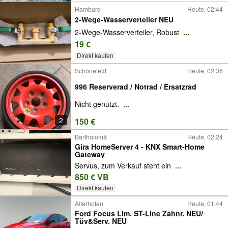
Hamburg
Heute, 02:44
2-Wege-Wasserverteiler NEU
2-Wege-Wasserverteiler, Robust
...
19 €
Direkt kaufen
Schönefeld
Heute, 02:36
996 Reserverad / Notrad / Ersatzrad
Nicht genutzt.
...
2
150 €
Bartholomä
Heute, 02:24
Gira HomeServer 4 - KNX Smart-Home
Gateway
Servus, zum Verkauf steht ein
...
850 € VB
Direkt kaufen
Aiterhofen
Heute, 01:44
Ford Focus Lim. ST-Line Zahnr. NEU/
Tüv&Serv. NEU