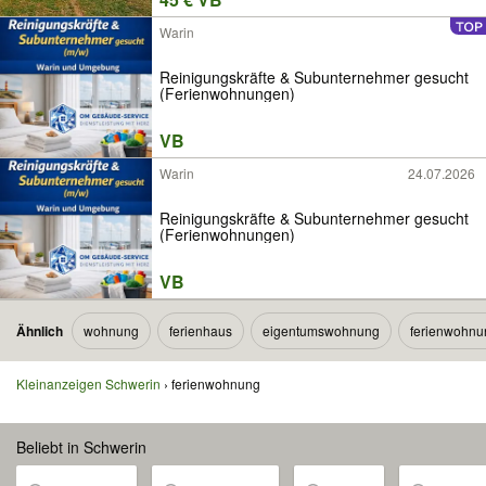
Warin
Reinigungskräfte & Subunternehmer gesucht
(Ferienwohnungen)
VB
Warin
24.07.2026
Reinigungskräfte & Subunternehmer gesucht
(Ferienwohnungen)
VB
Ähnlich
wohnung
ferienhaus
eigentumswohnung
ferienwohnu
Kleinanzeigen Schwerin
ferienwohnung
Beliebt in Schwerin