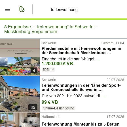
Start
8 Ergebnisse –
„ferienwohnung“ in Schwerin -
Mecklenburg-Vorpommern
Merkliste
Schwerin
Gestern, 11:04
Pferdeimmobilie mit Ferienwohnungen in
der Seenlandschaft Mecklenburg-
Nachrichten
Vorpommerns
Eingebettet in die sanft-hügel
...
1.200.000 € VB
Anzeige aufgeben
525 m²
4
Schwerin
20.07.2026
Ferienwohnungen in der Nähe der Sport-
und Kongresshalle Schwerin,
verschiedene Größen, Parkplätze auf dem
Der von 2021 bis 2023 aufwendi
...
Hof
99 € VB
35
Online-Besichtigung
Halberstadt
17.07.2026
Ferienwohnung Monteur bis zu 5 Betten