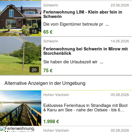
Schwerin
23.06.2026
Ferienwohnung LINI - Klein aber fein in
Schwerin
Die vom Eigentümer betreute pr
...
13
65 €
Schwerin
14.06.2026
Ferienwohnung bei Schwerin in Mirow mit
Storchenblick
Sie haben die Urlaubszeit wir
...
20
75 €
Alternative Anzeigen in der Umgebung
Hohen Viecheln
05.08.2026
Exklusives Ferienhaus in Strandlage mit Boot
& Kanu am See - nahe der Ostsee - bis 6
Personen - Ideal für Familien - Badeurlaub
Angelurlaub - zw. Wismar & Schwerin
1.998 €
Seenplatte Ferienwohnung Last Minute
Hohen Viecheln
05.08.2026