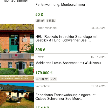
Ferienwohnung, Monteurzimmer
50 €
25 m²
1,5 Zi.
Hohen Viecheln
03.08.2026
NEU: Reetkate in direkter Strandlage mit
Seeblick & Hund, Schweriner See,
Ferienhaus nahe Ostsee, Wismar, Poel,
Boltenhagen, Ferienwohnung,
896 €
Mecklenburgische Seenplatte, auch Last
Minute
Crivitz
15.07.2026
Möbliertes Luxus-Apartment mit 4*+Niveau
179.000 €
57,68 m²
2 Zi.
Ventschow
01.08.2026
Ferienhaus Ferienwohnung eingezäunt
Ostsee Schweriner See Meckl.
45 € VB