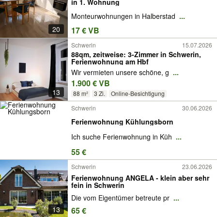
in 1. Wohnung
Monteurwohnungen in Halberstad
...
20
17 € VB
Schwerin
15.07.2026
88qm, zeitweise: 3-Zimmer in Schwerin,
Ferienwohnung am Hbf
Wir vermieten unsere schöne, g
...
1.900 € VB
13
88 m²
3 Zi.
Online-Besichtigung
Schwerin
30.06.2026
Ferienwohnung Kühlungsborn
Ich suche Ferienwohnung in Küh
...
55 €
Schwerin
23.06.2026
Ferienwohnung ANGELA - klein aber sehr
fein in Schwerin
Die vom Eigentümer betreute pr
...
13
65 €