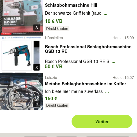
Schlagbohrmaschine Hill
Der schwarze Griff fehlt (tauc
...
10 € VB
3
Direkt kaufen
Hünstetten
Heute, 15:09
Bosch Professional Schlagbohrmaschine
GSB 13 RE
Bosch Professional GSB 13 RE S
...
50 € VB
3
Leipzig
Heute, 15:07
Metabo Schlagbohrmaschine im Koffer
Ich biete hier meine zuverläss
...
150 €
2
Direkt kaufen
Weiter