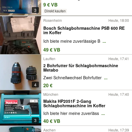
9 € VB
3
Direkt kaufen
Rosenheim
Heute, 18:00
Bosch Schlagbohrmaschine PSB 600 RE
im Koffer
Ich biete meine zuverlässige B
...
49 € VB
Lauffen
Heute, 17:41
2 Bohrfutter für Schlagbohrmaschine
Metabo
Zwei Schnellwechsel Bohrfutter
...
4
20 €
München
Heute, 17:40
Makita HP2051F 2-Gang
Schlagbohrmaschine im Koffer
Ich biete hier meine zuverläss
...
3
40 € VB
Aachen
Heute, 17:39