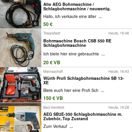
Alte AEG Bohrmaschine /
Schlagbohrmaschine / neuwertig.
Hallo, ich verkaufe eine älter
...
6
50 €
Trappstadt
Heute, 16:48
Bohrmaschine Bosch CSB 550 RE
Schlagbohrmaschine
Ich biete hier eine gebrauchte
...
20 € VB
Mainaschaff
Heute, 16:43
Würth Profi Schlagbohrmaschine SB 13-
XE
Biete euch hier eine Profi Sch
...
5
150 € VB
Bad Hersfeld
Heute, 16:28
AEG SB2E-350 Schlagbohrmaschine m.
Zubehör..Top Zustand
Zum Verkauf
...