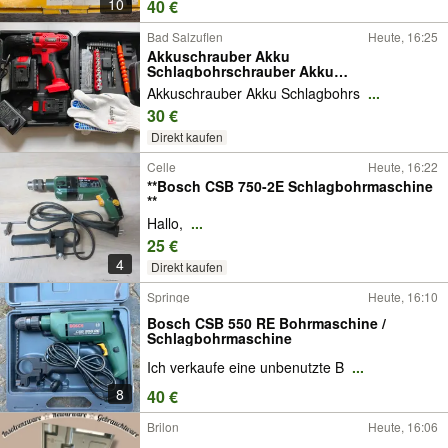
10
40 €
Bad Salzuflen
Heute, 16:25
Akkuschrauber Akku
Schlagbohrschrauber Akku
Schlagbohrmaschine
Akkuschrauber Akku Schlagbohrs
...
30 €
Direkt kaufen
Celle
Heute, 16:22
**Bosch CSB 750-2E Schlagbohrmaschine
**
Hallo,
...
25 €
4
Direkt kaufen
Springe
Heute, 16:10
Bosch CSB 550 RE Bohrmaschine /
Schlagbohrmaschine
Ich verkaufe eine unbenutzte B
...
8
40 €
Brilon
Heute, 16:06