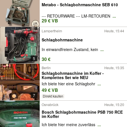
Metabo - Schlagbohrmaschine SEB 610
--- RETOURWARE --- LM-RETOUREN
...
29 € VB
Lampertheim
Heute, 15:44
Schlagbohrmaschine
In einwandfreiem Zustand, kein
...
5
30 €
Berlin
Heute, 15:35
Schlagbohrmaschine im Koffer -
Komplettes Set wie NEU
Ich biete hier eine Schlagbohr
...
49 € VB
7
Direkt kaufen
Osnabrück
Heute, 15:20
Bosch Schlagbohrmaschine PSB 750 RCE
im Koffer
Ich biete hier meine zuverläss
...