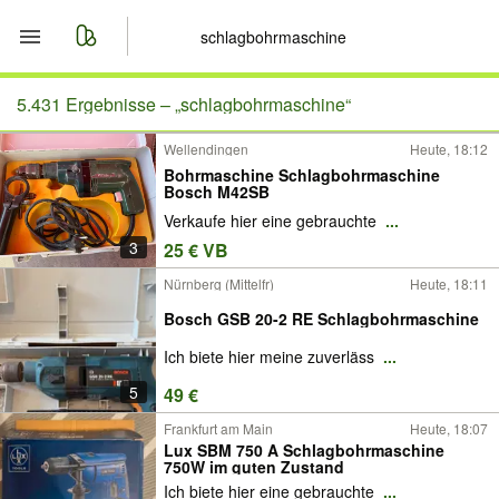
Start
5.431 Ergebnisse –
„schlagbohrmaschine“
Wellendingen
Heute, 18:12
Merkliste
Bohrmaschine Schlagbohrmaschine
Bosch M42SB
Nachrichten
Verkaufe hier eine gebrauchte
...
3
25 € VB
Anzeige aufgeben
Nürnberg (Mittelfr)
Heute, 18:11
Bosch GSB 20-2 RE Schlagbohrmaschine
Ich biete hier meine zuverläss
...
5
49 €
Frankfurt am Main
Heute, 18:07
Lux SBM 750 A Schlagbohrmaschine
750W im guten Zustand
Ich biete hier eine gebrauchte
...