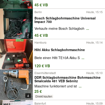
4
45 € VB
Berlin
Heute, 15:15
Bosch Schlagbohrmaschine Universal
Impact 700
Verkaufe meine Bosch Schlagboh
...
2
45 € VB
Hamburg
Heute, 15:14
Hilti Akku Schlagbohrmaschine
Biete einen Hilti TE10A Akku S
...
10
120 € VB
Eisenhüttenstadt
Heute, 15:10
DDR Schlagbohrmaschine Bohrmaschine
Smalcalda 481 VEB Sebnitz
Maschine funktioniert und ist
...
25 €
4
Direkt kaufen
Baienfurt
Heute, 15:09