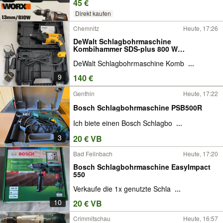
45 €
Direkt kaufen
Chemnitz
Heute, 17:26
DeWalt Schlagbohrmaschine
Kombihammer SDS-plus 800 W
Schnellspann
DeWalt Schlagbohrmaschine Komb
...
9
140 €
Genthin
Heute, 17:22
Bosch Schlagbohrmaschine PSB500R
Ich biete einen Bosch Schlagbo
...
3
20 € VB
Bad Feilnbach
Heute, 17:20
Bosch Schlagbohrmaschine EasyImpact
550
Verkaufe die 1x genutzte Schla
...
10
20 € VB
Crimmitschau
Heute, 16:57