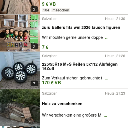
9 € VB
3
104
maedchen
Salzgitter
Heute, 21:30
zuru Ballers fifa wm 2026 tausch figuren
Wir möchten gerne unsere doppe
...
2
7 €
Salzgitter
Heute, 21:26
225/55R16 M+S Reifen 5x112 Alufelgen
16Zoll
Zum Verkauf stehen gebrauchte1
...
170 € VB
7
Salzgitter
Heute, 21:23
Holz zu verschenken
Wir verschenken eine größere M
...