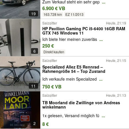
Zum Verkauf steht ein sehr gep
...
6.900 € VB
19
163.728 km
EZ 11/2013
Salzgitter
Heute, 21:19
HP Pavilion Gaming PC i5-6400 16GB RAM
GTX 745 Windows 11
Ich biete hier meinen zuverläs
...
250 €
6
Direkt kaufen
Salzgitter
Heute, 21:15
Specialized Allez E5 Rennrad –
Rahmengröße 54 – Top Zustand
Ich verkaufe mein Specialized
...
11
750 € VB
Salzgitter
Heute, 21:13
TB Moorland die Zwillinge von Andreas
winkelmann
1x gelesen, Versand möglich fü
...
2
8 €