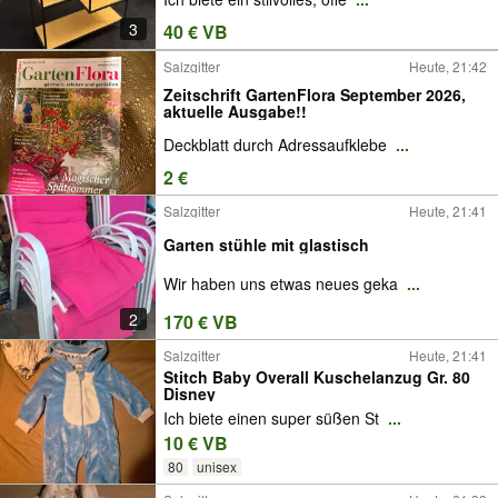
3
40 € VB
Salzgitter
Heute, 21:42
Zeitschrift GartenFlora September 2026,
aktuelle Ausgabe!!
Deckblatt durch Adressaufklebe
...
2 €
Salzgitter
Heute, 21:41
Garten stühle mit glastisch
Wir haben uns etwas neues geka
...
2
170 € VB
Salzgitter
Heute, 21:41
Stitch Baby Overall Kuschelanzug Gr. 80
Disney
Ich biete einen super süßen St
...
10 € VB
80
unisex