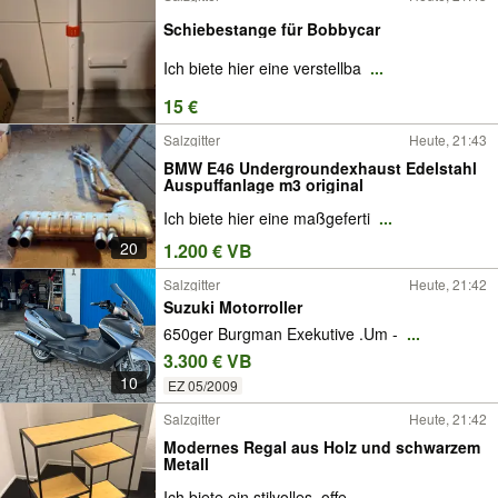
Schiebestange für Bobbycar
Ich biete hier eine verstellba
...
15 €
Salzgitter
Heute, 21:43
BMW E46 Undergroundexhaust Edelstahl
Auspuffanlage m3 original
Ich biete hier eine maßgeferti
...
20
1.200 € VB
Salzgitter
Heute, 21:42
Suzuki Motorroller
650ger Burgman Exekutive .Um -
...
3.300 € VB
10
EZ 05/2009
Salzgitter
Heute, 21:42
Modernes Regal aus Holz und schwarzem
Metall
Ich biete ein stilvolles, offe
...