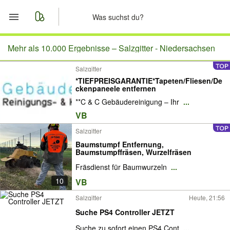
Start
Mehr als 10.000 Ergebnisse –
Salzgitter - Niedersachsen
Salzgitter
Merkliste
*TIEFPREISGARANTIE*Tapeten/Fliesen/De
ckenpaneele entfernen
Nachrichten
**C & C Gebäudereinigung – Ihr
...
VB
Anzeige aufgeben
Salzgitter
Baumstumpf Entfernung,
Baumstumpffräsen, Wurzelfräsen
Fräsdienst für Baumwurzeln
...
10
VB
Salzgitter
Heute, 21:56
Suche PS4 Controller JETZT
Suche zu sofort einen PS4 Cont
...