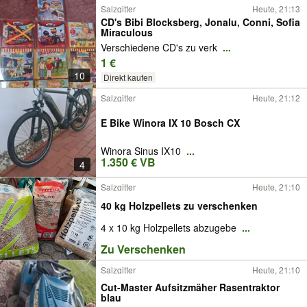
Salzgitter
Heute, 21:13
CD's Bibi Blocksberg, Jonalu, Conni, Sofia
Miraculous
Verschiedene CD's zu verk
...
1 €
10
Direkt kaufen
Salzgitter
Heute, 21:12
E Bike Winora IX 10 Bosch CX
Winora Sinus IX10
...
1.350 € VB
4
Salzgitter
Heute, 21:10
40 kg Holzpellets zu verschenken
4 x 10 kg Holzpellets abzugebe
...
Zu Verschenken
Salzgitter
Heute, 21:10
Cut-Master Aufsitzmäher Rasentraktor
blau