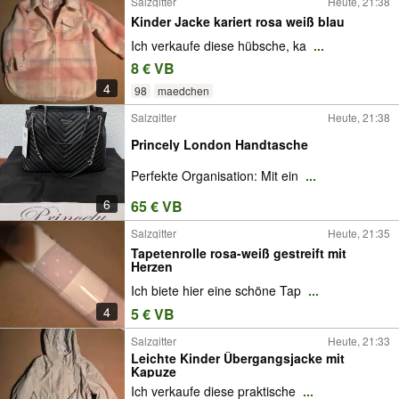
Salzgitter
Heute, 21:38
Kinder Jacke kariert rosa weiß blau
Ich verkaufe diese hübsche, ka
...
8 € VB
4
98
maedchen
Salzgitter
Heute, 21:38
Princely London Handtasche
Perfekte Organisation: Mit ein
...
6
65 € VB
Salzgitter
Heute, 21:35
Tapetenrolle rosa-weiß gestreift mit
Herzen
Ich biete hier eine schöne Tap
...
4
5 € VB
Salzgitter
Heute, 21:33
Leichte Kinder Übergangsjacke mit
Kapuze
Ich verkaufe diese praktische
...