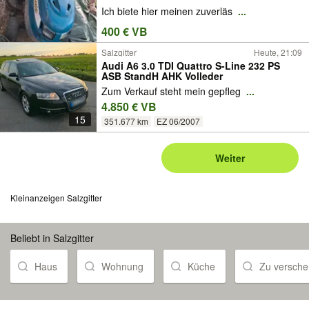
Ich biete hier meinen zuverläs
...
400 € VB
Salzgitter
Heute, 21:09
Audi A6 3.0 TDI Quattro S-Line 232 PS
ASB StandH AHK Volleder
Zum Verkauf steht mein gepfleg
...
4.850 € VB
15
351.677 km
EZ 06/2007
Weiter
Kleinanzeigen Salzgitter
Beliebt in Salzgitter
Haus
Wohnung
Küche
Zu versch