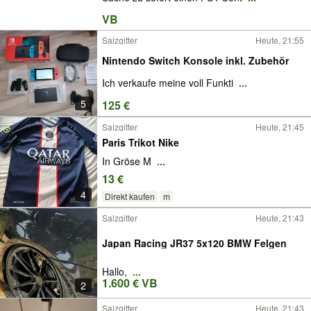
VB
Salzgitter
Heute, 21:55
Nintendo Switch Konsole inkl. Zubehör
Ich verkaufe meine voll Funkti
...
5
125 €
Salzgitter
Heute, 21:45
Paris Trikot Nike
In Gröse M
...
13 €
4
Direkt kaufen
m
Salzgitter
Heute, 21:43
Japan Racing JR37 5x120 BMW Felgen
Hallo,
...
1.600 € VB
2
Salzgitter
Heute, 21:43