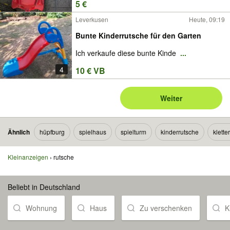
5 €
Leverkusen
Heute, 09:19
Bunte Kinderrutsche für den Garten
Ich verkaufe diese bunte Kinde
...
4
10 € VB
Weiter
Ähnlich
hüpfburg
spielhaus
spielturm
kinderrutsche
klette
Kleinanzeigen
rutsche
Beliebt in Deutschland
Wohnung
Haus
Zu verschenken
K