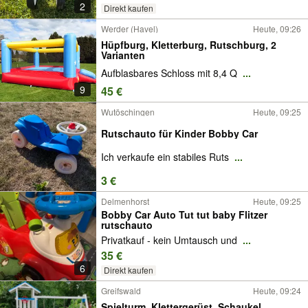
2
Direkt kaufen
Werder (Havel)
Heute, 09:26
Hüpfburg, Kletterburg, Rutschburg, 2
Varianten
Aufblasbares Schloss mit 8,4 Q
...
9
45 €
Wutöschingen
Heute, 09:25
Rutschauto für Kinder Bobby Car
Ich verkaufe ein stabiles Ruts
...
3 €
Delmenhorst
Heute, 09:25
Bobby Car Auto Tut tut baby Flitzer
rutschauto
Privatkauf - kein Umtausch und
...
35 €
6
Direkt kaufen
Greifswald
Heute, 09:24
Spielturm, Klettergerüst, Schaukel,