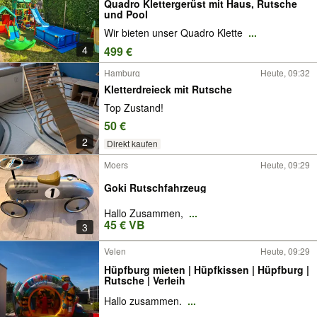
Quadro Klettergerüst mit Haus, Rutsche
und Pool
Wir bieten unser Quadro Klette
...
4
499 €
Hamburg
Heute, 09:32
Kletterdreieck mit Rutsche
Top Zustand!
50 €
2
Direkt kaufen
Moers
Heute, 09:29
Goki Rutschfahrzeug
Hallo Zusammen,
...
45 € VB
3
Velen
Heute, 09:29
Hüpfburg mieten | Hüpfkissen | Hüpfburg |
Rutsche | Verleih
Hallo zusammen.
...