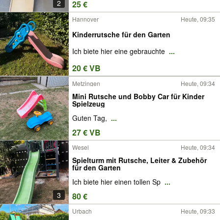
2
25 €
Hannover
Heute, 09:35
Kinderrutsche für den Garten
Ich biete hier eine gebrauchte
...
20 € VB
Metzingen
Heute, 09:34
Mini Rutsche und Bobby Car für Kinder
Spielzeug
Guten Tag,
...
27 € VB
Wesel
Heute, 09:34
Spielturm mit Rutsche, Leiter & Zubehör
für den Garten
Ich biete hier einen tollen Sp
...
3
80 €
Urbach
Heute, 09:33