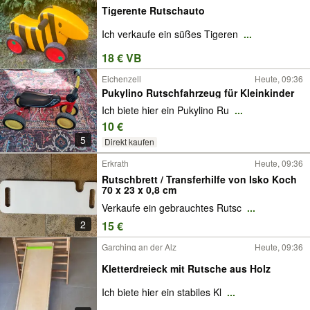
Tigerente Rutschauto
Ich verkaufe ein süßes Tigeren
...
18 € VB
Eichenzell
Heute, 09:36
Pukylino Rutschfahrzeug für Kleinkinder
Ich biete hier ein Pukylino Ru
...
10 €
5
Direkt kaufen
Erkrath
Heute, 09:36
Rutschbrett / Transferhilfe von Isko Koch
70 x 23 x 0,8 cm
Verkaufe ein gebrauchtes Rutsc
...
2
15 €
Garching an der Alz
Heute, 09:36
Kletterdreieck mit Rutsche aus Holz
Ich biete hier ein stabiles Kl
...