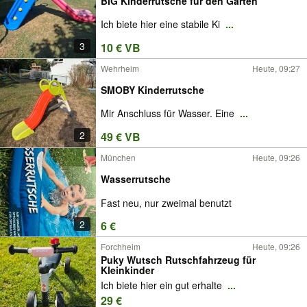
BIG Kinderrutsche für den Garten
Ich biete hier eine stabile Ki
...
3
10 € VB
Wehrheim
Heute, 09:27
SMOBY Kinderrutsche
Mir Anschluss für Wasser. Eine
...
2
49 € VB
München
Heute, 09:26
Wasserrutsche
Fast neu, nur zweimal benutzt
2
6 €
Forchheim
Heute, 09:26
Puky Wutsch Rutschfahrzeug für
Kleinkinder
Ich biete hier ein gut erhalte
...
29 €