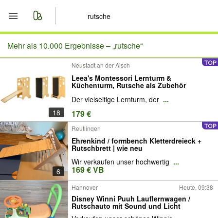
Start
Mehr als 10.000 Ergebnisse –
„rutsche“
Neustadt an der Aisch
Merkliste
Leea's Montessori Lernturm &
Küchenturm, Rutsche als Zubehör
Nachrichten
Der vielseitige Lernturm, der
...
18
179 €
Anzeige aufgeben
Reutlingen
Ehrenkind / formbench Kletterdreieck +
Rutschbrett | wie neu
Wir verkaufen unser hochwertig
...
169 € VB
6
Hannover
Heute, 09:38
Disney Winni Puuh Lauflernwagen /
Rutschauto mit Sound und Licht