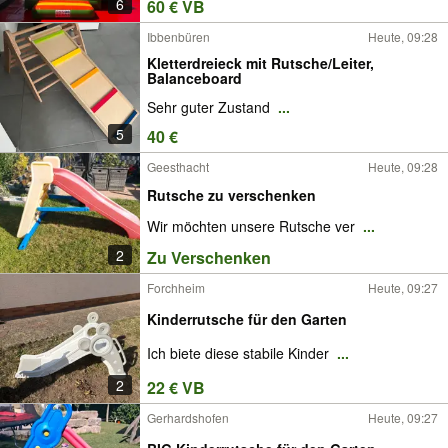
6
60 € VB
Ibbenbüren
Heute, 09:28
Kletterdreieck mit Rutsche/Leiter,
Balanceboard
Sehr guter Zustand
...
5
40 €
Geesthacht
Heute, 09:28
Rutsche zu verschenken
Wir möchten unsere Rutsche ver
...
2
Zu Verschenken
Forchheim
Heute, 09:27
Kinderrutsche für den Garten
Ich biete diese stabile Kinder
...
2
22 € VB
Gerhardshofen
Heute, 09:27