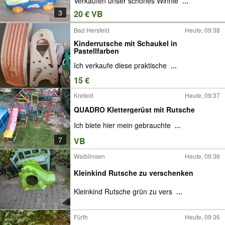
Verkaufen unser schönes Winnie
...
3
20 € VB
Bad Hersfeld
Heute, 09:38
Kinderrutsche mit Schaukel in
Pastellfarben
Ich verkaufe diese praktische
...
15 €
Krefeld
Heute, 09:37
QUADRO Klettergerüst mit Rutsche
Ich biete hier mein gebrauchte
...
7
VB
Waiblingen
Heute, 09:36
Kleinkind Rutsche zu verschenken
Kleinkind Rutsche grün zu vers
...
Fürth
Heute, 09:36