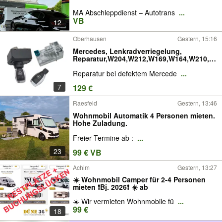
MA Abschleppdienst – Autotrans
...
VB
12
Oberhausen
Gestern, 15:16
Mercedes, Lenkradverriegelung,
Reparatur,W204,W212,W169,W164,W210,W
211,W906,W245,W246,W203,W202,W639,W
Reparatur bei defektem Mercede
...
447,W166,W221,W213,W218,W219,W215,W
216,W213,EZS,Zündschloss,Vito,Viano,Spr
7
129 €
inter,Crafter,ELV,SLK,ML
Raesfeld
Gestern, 13:46
Wohnmobil Automatik 4 Personen mieten.
Hohe Zuladung.
Freier Termine ab :
...
23
99 € VB
Achim
Gestern, 13:27
☀️ Wohnmobil Camper für 2-4 Personen
mieten ❗️Bj. 2026❗️ ☀️ ab
☀️ Wir vermieten Wohnmobile fü
...
99 €
18