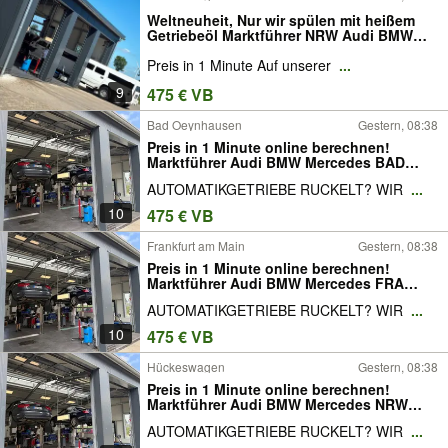
Weltneuheit, Nur wir spülen mit heißem
Getriebeöl Marktführer NRW Audi BMW
Mercedes Opel Volvo Ford
Preis in 1 Minute Auf unserer
...
Getriebespülung Getriebeölspülung
Getriebeölwechsel
9
475 € VB
Bad Oeynhausen
Gestern, 08:38
Preis in 1 Minute online berechnen!
Marktführer Audi BMW Mercedes BAD
Opel Volvo Ford Getriebespülung
AUTOMATIKGETRIEBE RUCKELT? WIR
...
Getriebeölspülung Getriebeölwechsel
10
475 € VB
Frankfurt am Main
Gestern, 08:38
Preis in 1 Minute online berechnen!
Marktführer Audi BMW Mercedes FRA
Opel F Volvo Ford Getriebespülung
AUTOMATIKGETRIEBE RUCKELT? WIR
...
Getriebeölspülung Getriebeölwechsel
10
475 € VB
Hückeswagen
Gestern, 08:38
Preis in 1 Minute online berechnen!
Marktführer Audi BMW Mercedes NRW
Opel Volvo Ford Getriebespülung
AUTOMATIKGETRIEBE RUCKELT? WIR
...
Getriebeölspülung Getriebeölwechsel