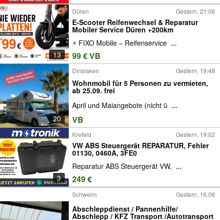
Düren
Gestern, 21:06
E-Scooter Reifenwechsel & Reparatur
Mobiler Service Düren +200km
⚡ FIXO Mobile – Reifenservice
...
13
99 € VB
Dinslaken
Gestern, 19:48
Wohnmobil für 5 Personen zu vermieten,
ab 25.09. frei
April und Maiangebote (nicht ü
...
20
VB
Krefeld
Gestern, 19:02
VW ABS Steuergerät REPARATUR, Fehler
01130, 0460A, 3FE0
Reparatur ABS Steuergerät VW,
...
3
249 €
Schwelm
Gestern, 16:06
Abschleppdienst / Pannenhilfe/
Abschlepp / KFZ Transport /Autotransport