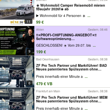
☀️ Wohnmobil Camper Reisemobil mieten
❗️Baujahr 2026❗️☀️ ab
▶️ Wohnmobil für 4 Personen ☀️
...
11
99 €
Ahlen
Gestern, 08:46
‼️⭐️PROFI-CHIPTUNING-ANGEBOT⭐️‼️
Softwareoptimierung
Kennfeldoptimierung
GESCHLOSSEN! ☀️ Vom 29.07. bis
...
Leistungssteigerung Stage Eco AGR
Adblue DPF F31 F10 G31 Tuning Angebot
9
199 €
DTC VW Skoda Seat Audi BMW Mercedes
PKW Auto KFZ Off
Bad Oeynhausen
Gestern, 08:38
ZF Pro Tech Partner und Marktführer! BAD
Neues patentiertes Spülsystem ohne
schädlichen Reiniger!
Preis innerhalb einer Minute a
...
6
479 € VB
Frankfurt am Main
Gestern, 08:38
ZF Pro Tech Partner und Marktführer! MEM
Neues patentiertes Spülsystem ohne
schädlichen Reiniger!
Preis innerhalb einer Minute a
...