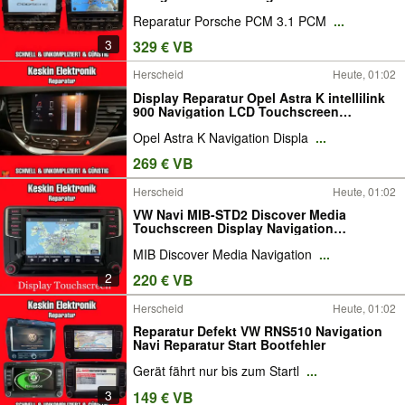
Reparatur Porsche PCM 3.1 PCM
...
3
329 € VB
Herscheid
Heute, 01:02
Display Reparatur Opel Astra K intellilink
900 Navigation LCD Touchscreen
39042448
Opel Astra K Navigation Displa
...
269 € VB
Herscheid
Heute, 01:02
VW Navi MIB-STD2 Discover Media
Touchscreen Display Navigation
Reparatur
MIB Discover Media Navigation
...
2
220 € VB
Herscheid
Heute, 01:02
Reparatur Defekt VW RNS510 Navigation
Navi Reparatur Start Bootfehler
Gerät fährt nur bis zum Startl
...
3
149 € VB