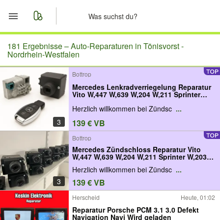
Start
181 Ergebnisse –
Auto-Reparaturen in Tönisvorst -
Nordrhein-Westfalen
Merkliste
Bottrop
Mercedes Lenkradverriegelung Reparatur
Nachrichten
Vito W,447 W,639 W,204 W,211 Sprinter
W,203 W,210 W,212 EZS , ELV C,Klasse
Herzlich willkommen bei Zündsc
...
Lenkradschloss
Anzeige aufgeben
defekt,,nachmachen,E,Klasse,ML W,164
3
139 € VB
Bottrop
Mercedes Zündschloss Reparatur Vito
W,447 W,639 W,204 W,211 Sprinter W,203
W,210 W,212 EZS , ELV C,Klasse
Herzlich willkommen bei Zündsc
...
Zündschloss
defekt,,nachmachen,E,Klasse,ML W,164
3
139 € VB
Herscheid
Heute, 01:02
Reparatur Porsche PCM 3.1 3.0 Defekt
Navigation Navi Wird geladen