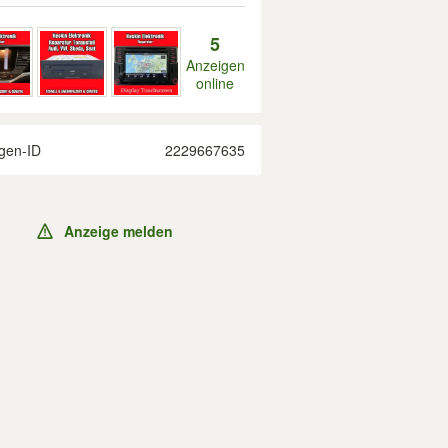
5
Anzeigen
online
gen-ID
2229667635
Anzeige melden