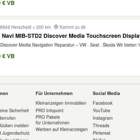
9 € VB
8849 Herscheid + 200 km
Kommt zu dir
Navi MIB-STD2 Discover Media Touchscreen Display
Discover Media Navigation Reparatur – VW · Seat · Škoda Wir bieten 1
0 € VB
onen
Für Unternehmen
Social Media
Kleinanzeigen Immobilien
Facebook
eine Sicherheit
PRO Infopoint
YouTube
PRO Pakete
derrufen
Instagram
für Unternehmen
slücken melden
Threads
Werben auf Kleinanzeigen
d Jugendschutz
Pinterest