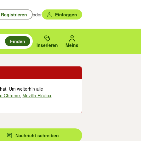
Registrieren
oder
Einloggen
Finden
en durchsuchen und mit Eingabetaste auswählen.
n um zu suchen, oder Vorschläge mit den Pfeiltasten nach oben/unten
des gewählten Orts oder PLZ.
Inserieren
Meins
hat. Um weiterhin alle
le Chrome
,
Mozilla Firefox
,
Nachricht schreiben