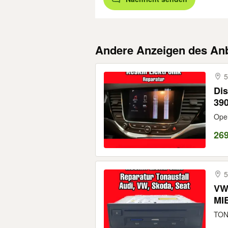
Andere Anzeigen des Anb
5
Dis
39
Opel
26
5
VW 
MIB
TON