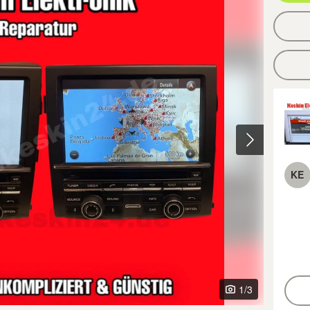
KE
1
/3