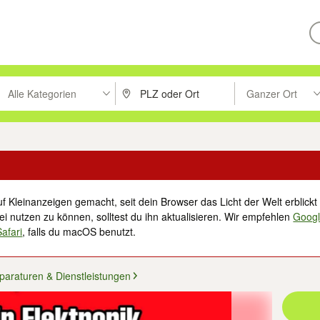
Alle Kategorien
Ganzer Ort
ken um zu suchen, oder Vorschläge mit den Pfeiltasten nach oben/unt
PLZ oder Ort eingeben. Eingabetaste drücke
Suche im Umkreis 
f Kleinanzeigen gemacht, seit dein Browser das Licht der Welt erblickt 
i nutzen zu können, solltest du ihn aktualisieren. Wir empfehlen
Goog
Safari
, falls du macOS benutzt.
paraturen & Dienstleistungen