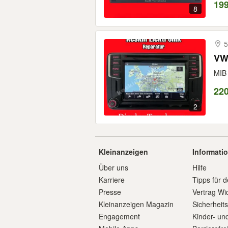
19
8
5
VW 
MIB 
22
2
Kleinanzeigen
Informati
Über uns
Hilfe
Karriere
Tipps für d
Presse
Vertrag Wi
Kleinanzeigen Magazin
Sicherheit
Engagement
Kinder- un