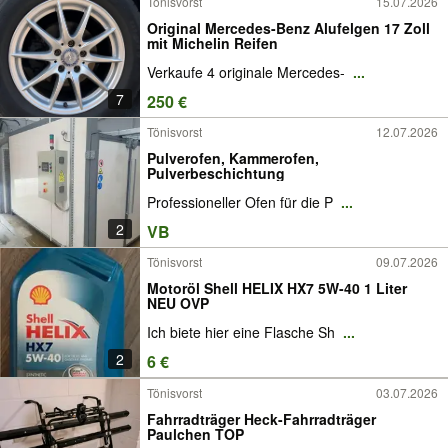
Tönisvorst
15.07.2026
Original Mercedes-Benz Alufelgen 17 Zoll
mit Michelin Reifen
Verkaufe 4 originale Mercedes-
...
7
250 €
Tönisvorst
12.07.2026
Pulverofen, Kammerofen,
Pulverbeschichtung
Professioneller Ofen für die P
...
2
VB
Tönisvorst
09.07.2026
Motoröl Shell HELIX HX7 5W-40 1 Liter
NEU OVP
Ich biete hier eine Flasche Sh
...
2
6 €
Tönisvorst
03.07.2026
Fahrradträger Heck-Fahrradträger
Paulchen TOP