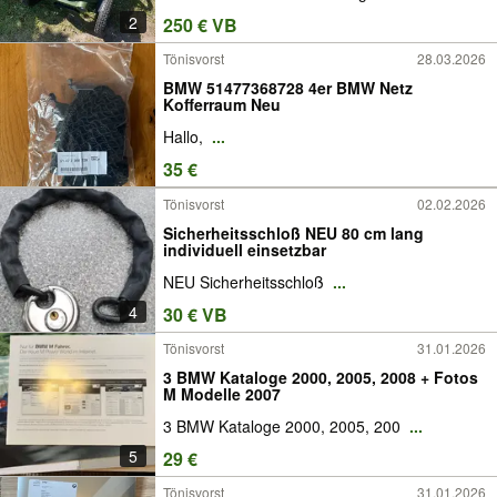
2
250 € VB
Tönisvorst
28.03.2026
BMW 51477368728 4er BMW Netz
Kofferraum Neu
Hallo,
...
35 €
Tönisvorst
02.02.2026
Sicherheitsschloß NEU 80 cm lang
individuell einsetzbar
NEU Sicherheitsschloß
...
4
30 € VB
Tönisvorst
31.01.2026
3 BMW Kataloge 2000, 2005, 2008 + Fotos
M Modelle 2007
3 BMW Kataloge 2000, 2005, 200
...
5
29 €
Tönisvorst
31.01.2026