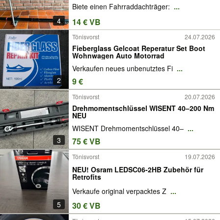
Biete einen Fahrraddachträger:
...
4
14 € VB
Tönisvorst
24.07.2026
Fieberglass Gelcoat Reperatur Set Boot
Wohnwagen Auto Motorrad
Verkaufen neues unbenutztes Fi
...
2
9 €
Tönisvorst
20.07.2026
Drehmomentschlüssel WISENT 40–200 Nm
NEU
WISENT Drehmomentschlüssel 40–
...
3
75 € VB
Tönisvorst
19.07.2026
NEU! Osram LEDSC06-2HB Zubehör für
Retrofits
Verkaufe original verpacktes Z
...
5
30 € VB