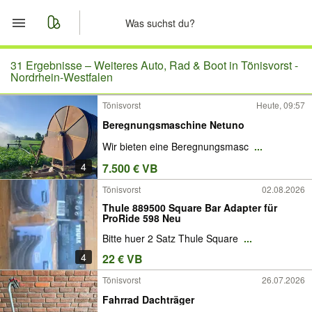
Start
31 Ergebnisse –
Weiteres Auto, Rad & Boot in Tönisvorst -
Nordrhein-Westfalen
Merkliste
Tönisvorst
Heute, 09:57
Beregnungsmaschine Netuno
Nachrichten
Wir bieten eine Beregnungsmasc
...
Anzeige aufgeben
4
7.500 € VB
Tönisvorst
02.08.2026
Thule 889500 Square Bar Adapter für
ProRide 598 Neu
Bitte huer 2 Satz Thule Square
...
4
22 € VB
Tönisvorst
26.07.2026
Fahrrad Dachträger