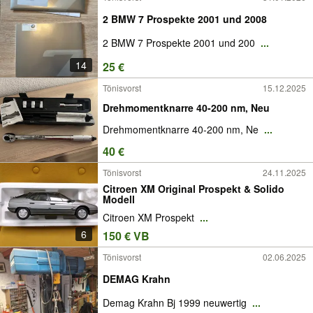
2 BMW 7 Prospekte 2001 und 2008
2 BMW 7 Prospekte 2001 und 200
...
14
25 €
Tönisvorst
15.12.2025
Drehmomentknarre 40-200 nm, Neu
Drehmomentknarre 40-200 nm, Ne
...
40 €
Tönisvorst
24.11.2025
Citroen XM Original Prospekt & Solido
Modell
Citroen XM Prospekt
...
6
150 € VB
Tönisvorst
02.06.2025
DEMAG Krahn
Demag Krahn Bj 1999 neuwertig
...