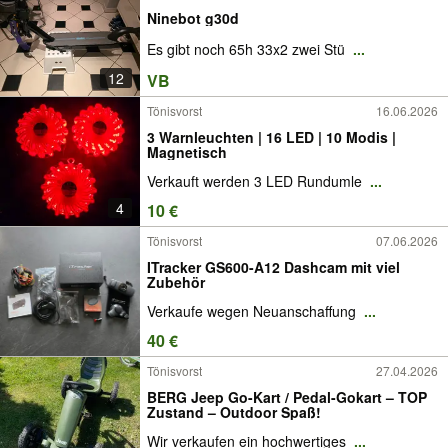
Ninebot g30d
Es gibt noch 65h 33x2 zwei Stü
...
12
VB
Tönisvorst
16.06.2026
3 Warnleuchten | 16 LED | 10 Modis |
Magnetisch
Verkauft werden 3 LED Rundumle
...
4
10 €
Tönisvorst
07.06.2026
ITracker GS600-A12 Dashcam mit viel
Zubehör
Verkaufe wegen Neuanschaffung
...
40 €
Tönisvorst
27.04.2026
BERG Jeep Go-Kart / Pedal-Gokart – TOP
Zustand – Outdoor Spaß!
Wir verkaufen ein hochwertiges
...