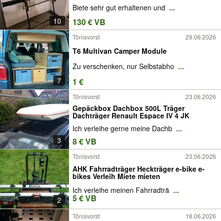
Biete sehr gut erhaltenen und
...
10
130 € VB
Tönisvorst
29.06.2026
T6 Multivan Camper Module
Zu verschenken, nur Selbstabho
...
7
1 €
Tönisvorst
23.06.2026
Gepäckbox Dachbox 500L Träger
Dachträger Renault Espace IV 4 JK
Ich verleihe gerne meine Dachb
...
3
8 € VB
Tönisvorst
23.06.2026
AHK Fahrradträger Heckträger e-bike e-
bikes Verleih Miete mieten
Ich verleihe meinen Fahrradträ
...
5 € VB
2
Tönisvorst
18.06.2026