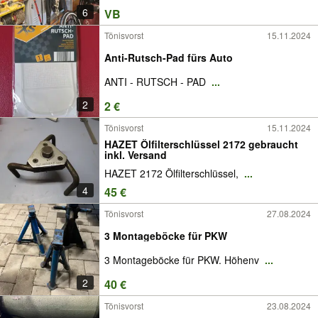
6
VB
Tönisvorst
15.11.2024
Anti-Rutsch-Pad fürs Auto
ANTI - RUTSCH - PAD
...
2
2 €
Tönisvorst
15.11.2024
HAZET Ölfilterschlüssel 2172 gebraucht
inkl. Versand
HAZET 2172 Ölfilterschlüssel,
...
4
45 €
Tönisvorst
27.08.2024
3 Montageböcke für PKW
3 Montageböcke für PKW. Höhenv
...
2
40 €
Tönisvorst
23.08.2024