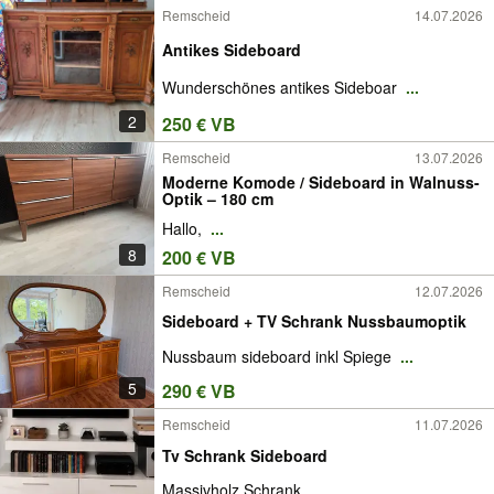
Remscheid
14.07.2026
Antikes Sideboard
Wunderschönes antikes Sideboar
...
2
250 € VB
Remscheid
13.07.2026
Moderne Komode / Sideboard in Walnuss-
Optik – 180 cm
Hallo,
...
8
200 € VB
Remscheid
12.07.2026
Sideboard + TV Schrank Nussbaumoptik
Nussbaum sideboard inkl Spiege
...
5
290 € VB
Remscheid
11.07.2026
Tv Schrank Sideboard
Massivholz Schrank