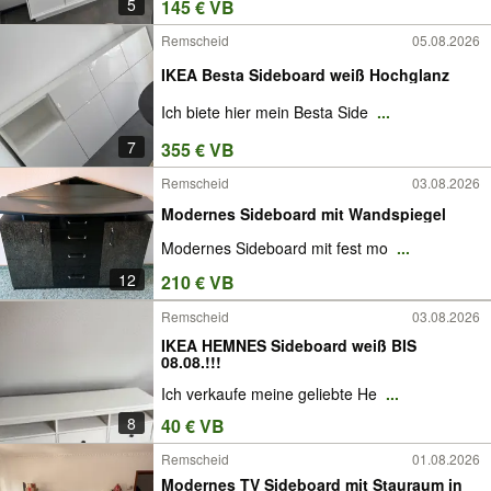
5
145 € VB
Remscheid
05.08.2026
IKEA Besta Sideboard weiß Hochglanz
Ich biete hier mein Besta Side
...
7
355 € VB
Remscheid
03.08.2026
Modernes Sideboard mit Wandspiegel
Modernes Sideboard mit fest mo
...
12
210 € VB
Remscheid
03.08.2026
IKEA HEMNES Sideboard weiß BIS
08.08.!!!
Ich verkaufe meine geliebte He
...
8
40 € VB
Remscheid
01.08.2026
Modernes TV Sideboard mit Stauraum in