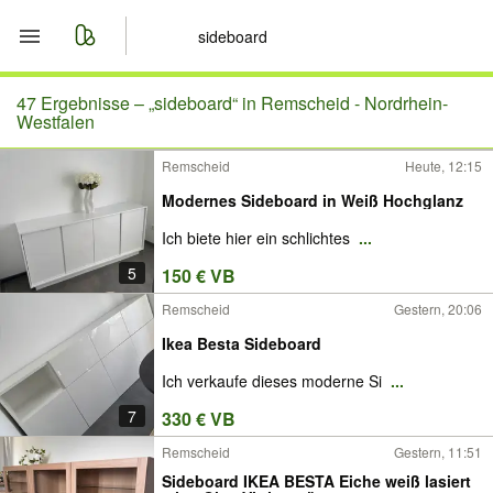
Start
47 Ergebnisse –
„sideboard“ in Remscheid - Nordrhein-
Westfalen
Merkliste
Remscheid
Heute, 12:15
Modernes Sideboard in Weiß Hochglanz
Nachrichten
Ich biete hier ein schlichtes
...
Anzeige aufgeben
5
150 € VB
Remscheid
Gestern, 20:06
Ikea Besta Sideboard
Ich verkaufe dieses moderne Si
...
7
330 € VB
Remscheid
Gestern, 11:51
Sideboard IKEA BESTA Eiche weiß lasiert