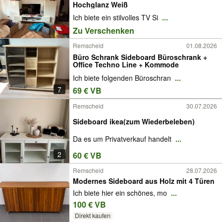
Hochglanz Weiß
Ich biete ein stilvolles TV Si
...
Zu Verschenken
Remscheid
01.08.2026
Büro Schrank Sideboard Büroschrank +
Office Techno Line + Kommode
Ich biete folgenden Büroschran
...
7
69 € VB
Remscheid
30.07.2026
Sideboard ikea(zum Wiederbeleben)
Da es um Privatverkauf handelt
...
2
60 € VB
Remscheid
28.07.2026
Modernes Sideboard aus Holz mit 4 Türen
Ich biete hier ein schönes, mo
...
100 € VB
Direkt kaufen