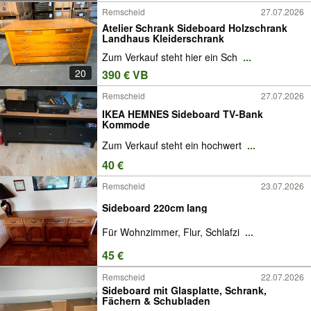
Remscheid
27.07.2026
Atelier Schrank Sideboard Holzschrank
Landhaus Kleiderschrank
Zum Verkauf steht hier ein Sch
...
20
390 € VB
Remscheid
27.07.2026
IKEA HEMNES Sideboard TV-Bank
Kommode
Zum Verkauf steht ein hochwert
...
40 €
Remscheid
23.07.2026
Sideboard 220cm lang
Für Wohnzimmer, Flur, Schlafzi
...
45 €
Remscheid
22.07.2026
Sideboard mit Glasplatte, Schrank,
Fächern & Schubladen