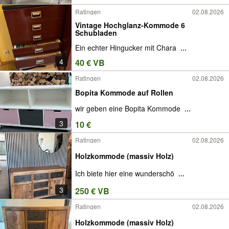
Ratingen
02.08.2026
Vintage Hochglanz-Kommode 6
Schubladen
Ein echter Hingucker mit Chara
...
4
40 € VB
Ratingen
02.08.2026
Bopita Kommode auf Rollen
wir geben eine Bopita Kommode
...
3
10 €
Ratingen
02.08.2026
Holzkommode (massiv Holz)
Ich biete hier eine wunderschö
...
3
250 € VB
Ratingen
02.08.2026
Holzkommode (massiv Holz)