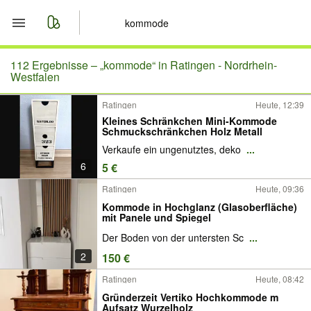
Start
112 Ergebnisse –
„kommode“ in Ratingen - Nordrhein-
Westfalen
Merkliste
Ratingen
Heute, 12:39
Kleines Schränkchen Mini-Kommode
Nachrichten
Schmuckschränkchen Holz Metall
Verkaufe ein ungenutztes, deko
...
Anzeige aufgeben
6
5 €
Ratingen
Heute, 09:36
Kommode in Hochglanz (Glasoberfläche)
mit Panele und Spiegel
Der Boden von der untersten Sc
...
2
150 €
Ratingen
Heute, 08:42
Gründerzeit Vertiko Hochkommode m
Aufsatz Wurzelholz