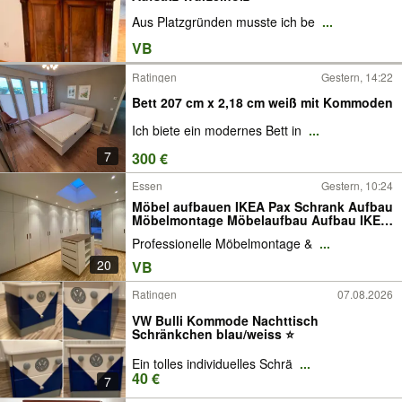
Aus Platzgründen musste ich be
...
VB
Ratingen
Gestern, 14:22
Bett 207 cm x 2,18 cm weiß mit Kommoden
Ich biete ein modernes Bett in
...
7
300 €
Essen
Gestern, 10:24
Möbel aufbauen IKEA Pax Schrank Aufbau
Möbelmontage Möbelaufbau Aufbau IKEA
Montage Schrank Bett Kommode Tisch
Professionelle Möbelmontage &
...
Aufbauservice Montageservice
Lampenanschluss Demontage Transport
20
VB
PAX Lampe Montage
Ratingen
07.08.2026
VW Bulli Kommode Nachttisch
Schränkchen blau/weiss ⭐️
Ein tolles individuelles Schrä
...
40 €
7