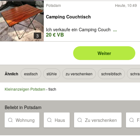
Potsdam
Heute, 10:49
Camping Couchtisch
Ich verkaufe ein Camping Couch
...
20 € VB
3
Weiter
Ähnlich
esstisch
stühle
zu verschenken
schreibtisch
schra
Kleinanzeigen Potsdam
tisch
Beliebt in Potsdam
Wohnung
Haus
Zu verschenken
F