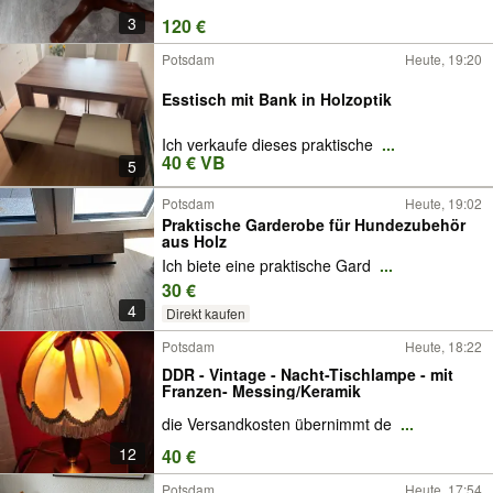
3
120 €
Potsdam
Heute, 19:20
Esstisch mit Bank in Holzoptik
Ich verkaufe dieses praktische
...
40 € VB
5
Potsdam
Heute, 19:02
Praktische Garderobe für Hundezubehör
aus Holz
Ich biete eine praktische Gard
...
30 €
4
Direkt kaufen
Potsdam
Heute, 18:22
DDR - Vintage - Nacht-Tischlampe - mit
Franzen- Messing/Keramik
die Versandkosten übernimmt de
...
12
40 €
Potsdam
Heute, 17:54