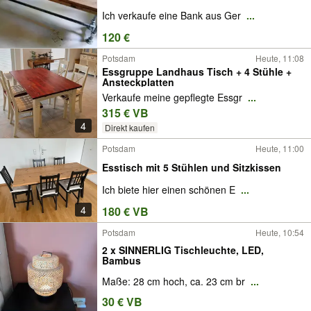
Ich verkaufe eine Bank aus Ger
...
120 €
Potsdam
Heute, 11:08
Essgruppe Landhaus Tisch + 4 Stühle +
Ansteckplatten
Verkaufe meine gepflegte Essgr
...
315 € VB
4
Direkt kaufen
Potsdam
Heute, 11:00
Esstisch mit 5 Stühlen und Sitzkissen
Ich biete hier einen schönen E
...
4
180 € VB
Potsdam
Heute, 10:54
2 x SINNERLIG Tischleuchte, LED,
Bambus
Maße: 28 cm hoch, ca. 23 cm br
...
30 € VB