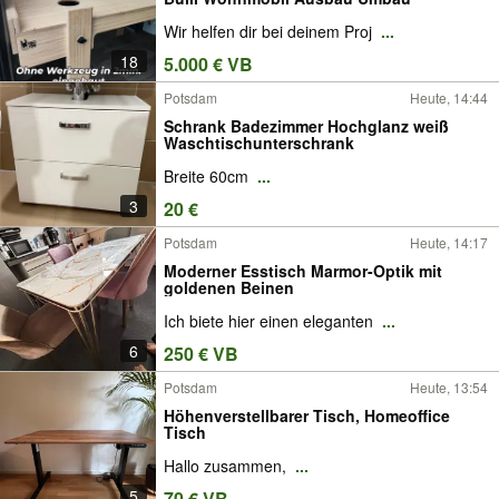
Wir helfen dir bei deinem Proj
...
18
5.000 € VB
Potsdam
Heute, 14:44
Schrank Badezimmer Hochglanz weiß
Waschtischunterschrank
Breite 60cm
...
3
20 €
Potsdam
Heute, 14:17
Moderner Esstisch Marmor-Optik mit
goldenen Beinen
Ich biete hier einen eleganten
...
6
250 € VB
Potsdam
Heute, 13:54
Höhenverstellbarer Tisch, Homeoffice
Tisch
Hallo zusammen,
...
5
70 € VB