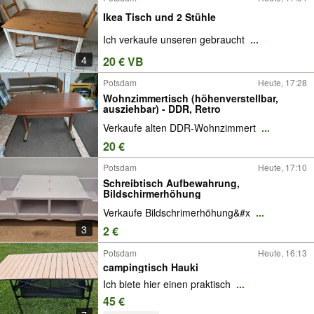
Ikea Tisch und 2 Stühle
Ich verkaufe unseren gebraucht
...
4
20 € VB
Potsdam
Heute, 17:28
Wohnzimmertisch (höhenverstellbar,
ausziehbar) - DDR, Retro
Verkaufe alten DDR-Wohnzimmert
...
20 €
Potsdam
Heute, 17:10
Schreibtisch Aufbewahrung,
Bildschirmerhöhung
Verkaufe Bildschrimerhöhung&#x
...
3
2 €
Potsdam
Heute, 16:13
campingtisch Hauki
Ich biete hier einen praktisch
...
45 €