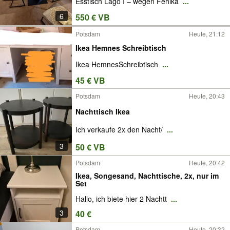
Esstisch Lago I – wegen Fehlka
...
6
550 € VB
Potsdam
Heute, 21:12
Ikea Hemnes Schreibtisch
Ikea HemnesSchreibtisch
...
45 € VB
Potsdam
Heute, 20:43
Nachttisch Ikea
Ich verkaufe 2x den Nacht/
...
3
50 € VB
Potsdam
Heute, 20:42
Ikea, Songesand, Nachttische, 2x, nur im
Set
Hallo, ich biete hier 2 Nachtt
...
3
40 €
Potsdam
Heute, 20:32