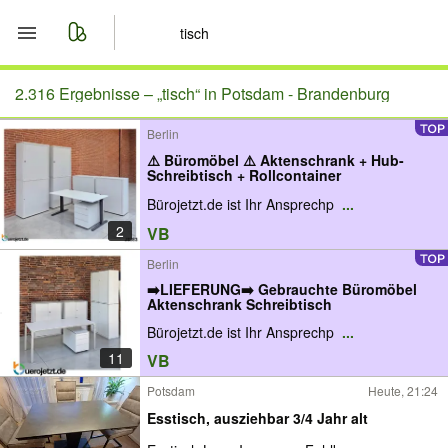
Start
2.316 Ergebnisse –
„tisch“ in Potsdam - Brandenburg
Berlin
Merkliste
⚠️ Büromöbel ⚠️ Aktenschrank + Hub-
Schreibtisch + Rollcontainer
Nachrichten
Bürojetzt.de ist Ihr Ansprechp
...
2
VB
Anzeige aufgeben
Berlin
➡️LIEFERUNG➡️ Gebrauchte Büromöbel
Aktenschrank Schreibtisch
Bürojetzt.de ist Ihr Ansprechp
...
11
VB
Potsdam
Heute, 21:24
Esstisch, ausziehbar 3/4 Jahr alt