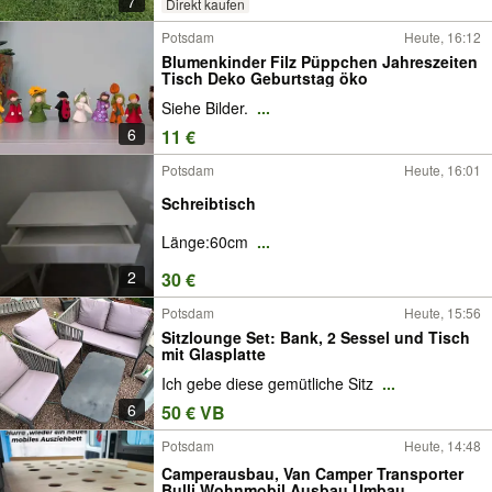
7
Direkt kaufen
Potsdam
Heute, 16:12
Blumenkinder Filz Püppchen Jahreszeiten
Tisch Deko Geburtstag öko
Siehe Bilder.
...
6
11 €
Potsdam
Heute, 16:01
Schreibtisch
Länge:60cm
...
2
30 €
Potsdam
Heute, 15:56
Sitzlounge Set: Bank, 2 Sessel und Tisch
mit Glasplatte
Ich gebe diese gemütliche Sitz
...
6
50 € VB
Potsdam
Heute, 14:48
Camperausbau, Van Camper Transporter
Bulli Wohnmobil Ausbau Umbau