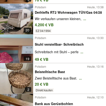
Potsdam
Heute, 13:38
Dethleffs RT2 Wohnwagen TÜV/Gas 04/28
Wir verkaufen unseren kleinen,
...
4.200 € VB
20
EZ 04/1994
Potsdam
Heute, 13:30
Stuhl verstellbar- Schreibtisch
Schreibtisch mit Stuhl – perfe
...
19
49 € VB
Potsdam
Heute, 13:16
Beistelltische Bast
Zwei Beistelltische aus Bast.
...
20 € VB
2
Direkt kaufen
Potsdam
Heute, 12:10
Bank aus Gerüstbohlen