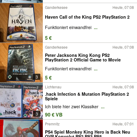
Ganderkesee
Heute, 07:08
Haven Call of the King PS2 PlayStation 2
Funktioniert einwandfrei
...
5 €
Ganderkesee
Heute, 07:08
Peter Jacksons King Kong PS2
PlayStation 2 Official Game to Movie
Funktioniert einwandfrei
...
3
5 €
Lichtenau
Heute, 07:08
.hack Infection & Mutation PlayStation 2
Spiele
Ich biete hier zwei Klassiker
...
3
90 € VB
Premnitz
Heute, 07:01
PS4 Spiel Monkey King Hero is Back Neu
OVP Konvolut PS2 PS3 PS5