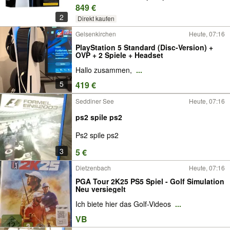
849 €
2
Direkt kaufen
Gelsenkirchen
Heute, 07:16
PlayStation 5 Standard (Disc-Version) +
OVP + 2 Spiele + Headset
Hallo zusammen,
...
5
419 €
Seddiner See
Heute, 07:16
ps2 spile ps2
Ps2 spile ps2
3
5 €
Dietzenbach
Heute, 07:16
PGA Tour 2K25 PS5 Spiel - Golf Simulation
Neu versiegelt
Ich biete hier das Golf-Videos
...
VB