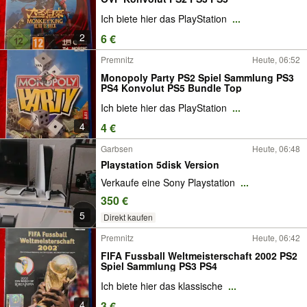
Ich biete hier das PlayStation
...
2
6 €
Premnitz
Heute, 06:52
Monopoly Party PS2 Spiel Sammlung PS3
PS4 Konvolut PS5 Bundle Top
Ich biete hier das PlayStation
...
4
4 €
Garbsen
Heute, 06:48
Playstation 5disk Version
Verkaufe eine Sony Playstation
...
350 €
5
Direkt kaufen
Premnitz
Heute, 06:42
FIFA Fussball Weltmeisterschaft 2002 PS2
Spiel Sammlung PS3 PS4
Ich biete hier das klassische
...
4
3 €