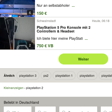
Nur an selbstabholer
...
6
150 €
Schwalmstadt
Heute, 06:18
PlayStation 5 Pro Konsole mit 2
Controllern & Headset
Ich biete hier meine PlayStati
...
2
750 € VB
Weiter
Ähnlich
playstation 3
ps2
playstation 1
playstation
playsta
Kleinanzeigen
playstation 2
Beliebt in Deutschland