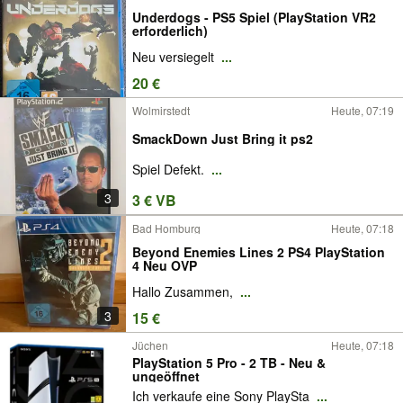
Underdogs - PS5 Spiel (PlayStation VR2
erforderlich)
Neu versiegelt
...
20 €
Wolmirstedt
Heute, 07:19
SmackDown Just Bring it ps2
Spiel Defekt.
...
3
3 € VB
Bad Homburg
Heute, 07:18
Beyond Enemies Lines 2 PS4 PlayStation
4 Neu OVP
Hallo Zusammen,
...
3
15 €
Jüchen
Heute, 07:18
PlayStation 5 Pro - 2 TB - Neu &
ungeöffnet
Ich verkaufe eine Sony PlaySta
...