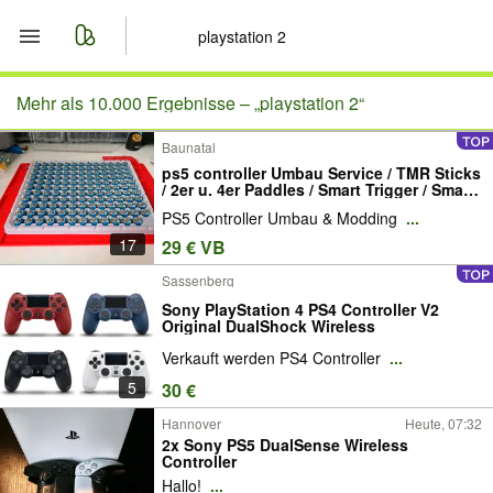
Start
Mehr als 10.000 Ergebnisse –
„playstation 2“
Baunatal
Merkliste
ps5 controller Umbau Service / TMR Sticks
/ 2er u. 4er Paddles / Smart Trigger / Smart
Nachrichten
Buttons / Grip / Verschiedene Designes /
PS5 Controller Umbau & Modding
...
ps5 / ps5controller / scuf / scuff
17
29 € VB
Anzeige aufgeben
Sassenberg
Sony PlayStation 4 PS4 Controller V2
Original DualShock Wireless
Verkauft werden PS4 Controller
...
5
30 €
Hannover
Heute, 07:32
2x Sony PS5 DualSense Wireless
Controller
Hallo!
...