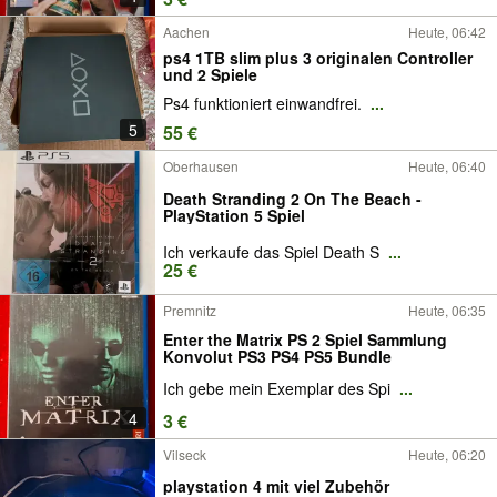
Aachen
Heute, 06:42
ps4 1TB slim plus 3 originalen Controller
und 2 Spiele
Ps4 funktioniert einwandfrei.
...
5
55 €
Oberhausen
Heute, 06:40
Death Stranding 2 On The Beach -
PlayStation 5 Spiel
Ich verkaufe das Spiel Death S
...
25 €
Premnitz
Heute, 06:35
Enter the Matrix PS 2 Spiel Sammlung
Konvolut PS3 PS4 PS5 Bundle
Ich gebe mein Exemplar des Spi
...
4
3 €
Vilseck
Heute, 06:20
playstation 4 mit viel Zubehör