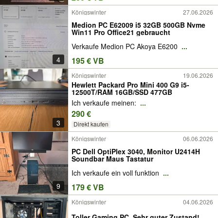
Königswinter
27.06.2026
Medion PC E62009 i5 32GB 500GB Nvme
Win11 Pro Office21 gebraucht
Verkaufe Medion PC Akoya E6200
...
4
195 € VB
Königswinter
19.06.2026
Hewlett Packard Pro Mini 400 G9 i5-
12500T/RAM 16GB/SSD 477GB
Ich verkaufe meinen:
...
290 €
3
Direkt kaufen
Königswinter
06.06.2026
PC Dell OptiPlex 3040, Monitor U2414H
Soundbar Maus Tastatur
Ich verkaufe ein voll funktion
...
9
179 € VB
Königswinter
04.06.2026
Toller Gaming PC. Sehr guter Zustand!