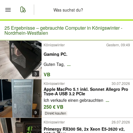
Start
25 Ergebnisse –
gebrauchte Computer in Königswinter -
Nordrhein-Westfalen
Merkliste
Königswinter
Gestern, 09:49
Gaming PC.
Nachrichten
Guten Tag,
...
Anzeige aufgeben
3
VB
Königswinter
30.07.2026
Apple MacPro 5.1 inkl. Sonnet Allegro Pro
Type-A USB 3.2 PCIe
Ich verkaufe einen gebrauchten
...
250 € VB
9
Direkt kaufen
Königswinter
26.07.2026
Primergy RX300 S8, 2x Xeon E5-2620 v2,