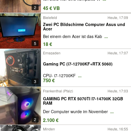
2
45 € VB
Bielefeld
Heute, 17:09
Zwei PC Bildschirme Computer Asus und
Acer
Bei einem dem Acer ist das Kab
...
5
18 €
Ernsgaden
Heute, 17:07
Gaming PC (i7-12700KF+RTX 5060)
CPU- i7-12700KF
...
750 €
3
Frankenthal (Pfalz)
Heute, 17:03
GAMING PC RTX 5070TI I7-14700K 32GB
RAM
Der Computer wurde im November
...
2
2.100 €
Minden
Heute, 16:55