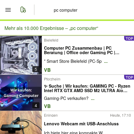
Start
Mehr als 10.000 Ergebnisse –
„pc computer“
Bielefeld
Merkliste
Computer PC Zusammenbau | PC
Beratung | Office oder Gaming PC |
Nachrichten
Planung | Microsoft, Windows, Intel, AMD,
* Smart Store Bielefeld (PC-Sp
...
Nvidia, MSI, Asus, BeQuiet!, NZXT etc.
BERATUNG/MONTAGE/INSTALLATION
5
VB
Anzeige aufgeben
Pforzheim
✨ Suche | Wir kaufen: GAMING PC - Ryzen
Intel RTX GTX AMD SSD M2 ULTRA Aio
Wasserkühlung Core X870e X670e Z790
Gaming-PC verkaufen?
...
Z890 Z590 Z690 DDR5 DDR4 RAM 9070 XT
RTX 5090 4090 4080 4070 Computer HIGH
4
VB
END ANKAUF X3D
Eningen
Heute, 17:10
Lenovo Webcam mit USB-Anschluss
Ich biete hier eine kompakte W
...