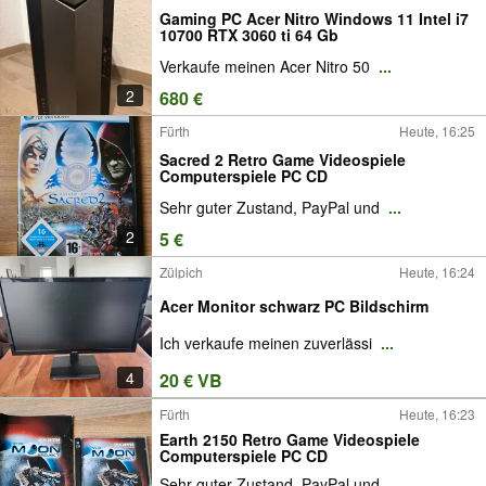
Gaming PC Acer Nitro Windows 11 Intel i7
10700 RTX 3060 ti 64 Gb
Verkaufe meinen Acer Nitro 50
...
2
680 €
Fürth
Heute, 16:25
Sacred 2 Retro Game Videospiele
Computerspiele PC CD
Sehr guter Zustand, PayPal und
...
2
5 €
Zülpich
Heute, 16:24
Acer Monitor schwarz PC Bildschirm
Ich verkaufe meinen zuverlässi
...
4
20 € VB
Fürth
Heute, 16:23
Earth 2150 Retro Game Videospiele
Computerspiele PC CD
Sehr guter Zustand, PayPal und
...