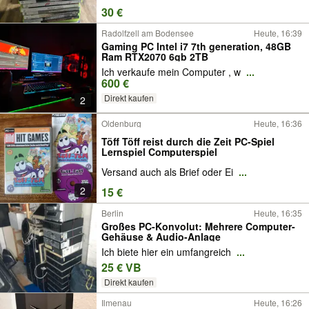
30 €
Radolfzell am Bodensee
Heute, 16:39
Gaming PC Intel i7 7th generation, 48GB
Ram RTX2070 6gb 2TB
Ich verkaufe mein Computer , w
...
600 €
Direkt kaufen
2
Oldenburg
Heute, 16:36
Töff Töff reist durch die Zeit PC-Spiel
Lernspiel Computerspiel
Versand auch als Brief oder Ei
...
2
15 €
Berlin
Heute, 16:35
Großes PC-Konvolut: Mehrere Computer-
Gehäuse & Audio-Anlage
Ich biete hier ein umfangreich
...
25 € VB
Direkt kaufen
Ilmenau
Heute, 16:26