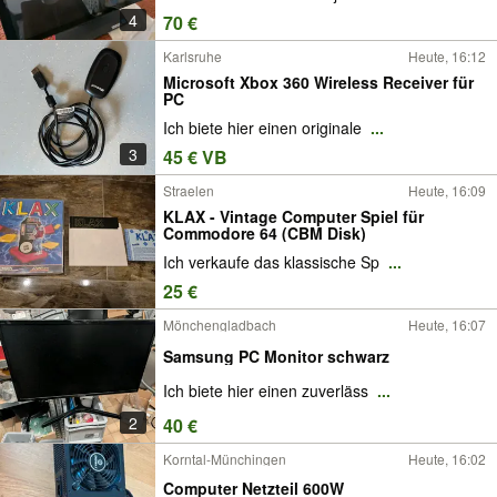
4
70 €
Karlsruhe
Heute, 16:12
Microsoft Xbox 360 Wireless Receiver für
PC
Ich biete hier einen originale
...
3
45 € VB
Straelen
Heute, 16:09
KLAX - Vintage Computer Spiel für
Commodore 64 (CBM Disk)
Ich verkaufe das klassische Sp
...
25 €
Mönchengladbach
Heute, 16:07
Samsung PC Monitor schwarz
Ich biete hier einen zuverläss
...
2
40 €
Korntal-Münchingen
Heute, 16:02
Computer Netzteil 600W