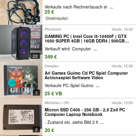
Verkaufe nach Rechnertausch ei
...
25 €
Direkt kaufen
3
Pforzheim
Heute, 16:02
GAMING PC | Intel Core i5-10400F | GTX
1650 SUPER 4GB | 16GB DDR4 | 500GB
NVMe SSD | MSI Z390-A PRO | Schwarz |
Verkauft wird: Computer
...
RGB | Gaming, Streaming, Homeoffice
22
349 €
Dresden
Heute, 15:56
Ari Games Guimo Cd PC Spiel Computer
Actionsspiel Software Video
Verkaufe PC-Spiel Guimo
...
3
25 € VB
Michelau i. OFr.
Heute, 15:55
Micron SSD C400 - 256 GB - 2,5 Zoll PC
Computer Laptop Notebook
- Zustand etc. siehe Bild 2 lt
...
2
20 €