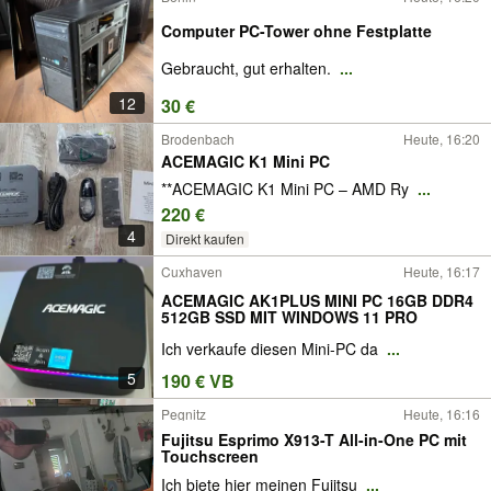
Computer PC-Tower ohne Festplatte
Gebraucht, gut erhalten.
...
12
30 €
Brodenbach
Heute, 16:20
ACEMAGIC K1 Mini PC
**ACEMAGIC K1 Mini PC – AMD Ry
...
220 €
4
Direkt kaufen
Cuxhaven
Heute, 16:17
ACEMAGIC AK1PLUS MINI PC 16GB DDR4
512GB SSD MIT WINDOWS 11 PRO
Ich verkaufe diesen Mini-PC da
...
5
190 € VB
Pegnitz
Heute, 16:16
Fujitsu Esprimo X913-T All-in-One PC mit
Touchscreen
Ich biete hier meinen Fujitsu
...