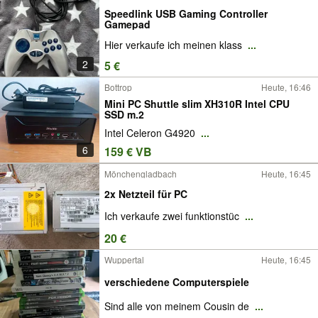
Speedlink USB Gaming Controller
Gamepad
Hier verkaufe ich meinen klass
...
2
5 €
Bottrop
Heute, 16:46
Mini PC Shuttle slim XH310R Intel CPU
SSD m.2
Intel Celeron G4920
...
6
159 € VB
Mönchengladbach
Heute, 16:45
2x Netzteil für PC
Ich verkaufe zwei funktionstüc
...
20 €
Wuppertal
Heute, 16:45
verschiedene Computerspiele
Sind alle von meinem Cousin de
...