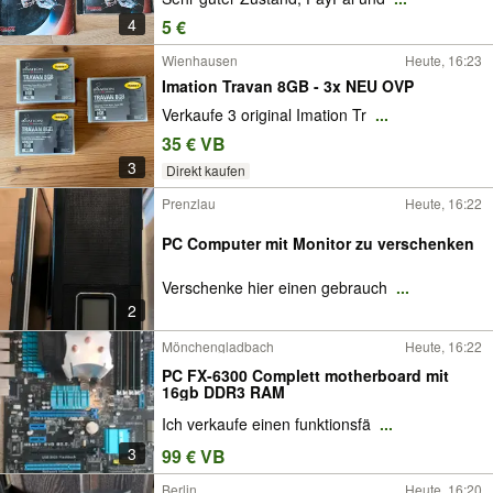
4
5 €
Wienhausen
Heute, 16:23
Imation Travan 8GB - 3x NEU OVP
Verkaufe 3 original Imation Tr
...
35 € VB
3
Direkt kaufen
Prenzlau
Heute, 16:22
PC Computer mit Monitor zu verschenken
Verschenke hier einen gebrauch
...
2
Mönchengladbach
Heute, 16:22
PC FX-6300 Complett motherboard mit
16gb DDR3 RAM
Ich verkaufe einen funktionsfä
...
3
99 € VB
Berlin
Heute, 16:20