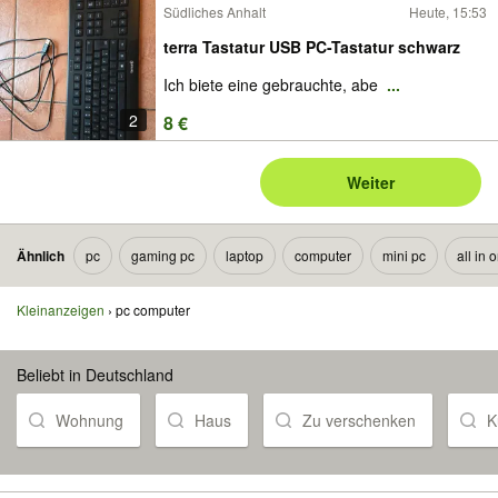
Südliches Anhalt
Heute, 15:53
terra Tastatur USB PC-Tastatur schwarz
Ich biete eine gebrauchte, abe
...
2
8 €
Weiter
Ähnlich
pc
gaming pc
laptop
computer
mini pc
all in 
Kleinanzeigen
pc computer
Beliebt in Deutschland
Wohnung
Haus
Zu verschenken
K