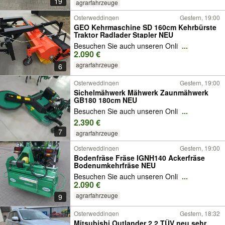
19
agrarfahrzeuge
Osterweddingen
Gestern, 19:00
GEO Kehrmaschine SD 160cm Kehrbürste
Traktor Radlader Stapler NEU
Besuchen Sie auch unseren Onli
...
2.090 €
agrarfahrzeuge
6
Osterweddingen
Gestern, 19:00
Sichelmähwerk Mähwerk Zaunmähwerk
GB180 180cm NEU
Besuchen Sie auch unseren Onli
...
2.390 €
7
agrarfahrzeuge
Osterweddingen
Gestern, 19:00
Bodenfräse Fräse IGNH140 Ackerfräse
Bodenumkehrfräse NEU
Besuchen Sie auch unseren Onli
...
2.090 €
agrarfahrzeuge
9
Osterweddingen
Gestern, 18:32
Mitsubishi Outlander 2.2 TÜV neu sehr