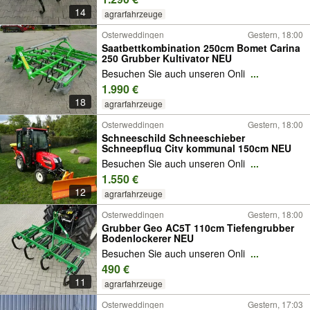
14
agrarfahrzeuge
Osterweddingen
Gestern, 18:00
Saatbettkombination 250cm Bomet Carina
250 Grubber Kultivator NEU
Besuchen Sie auch unseren Onli
...
1.990 €
18
agrarfahrzeuge
Osterweddingen
Gestern, 18:00
Schneeschild Schneeschieber
Schneepflug City kommunal 150cm NEU
Besuchen Sie auch unseren Onli
...
1.550 €
12
agrarfahrzeuge
Osterweddingen
Gestern, 18:00
Grubber Geo AC5T 110cm Tiefengrubber
Bodenlockerer NEU
Besuchen Sie auch unseren Onli
...
490 €
11
agrarfahrzeuge
Osterweddingen
Gestern, 17:03