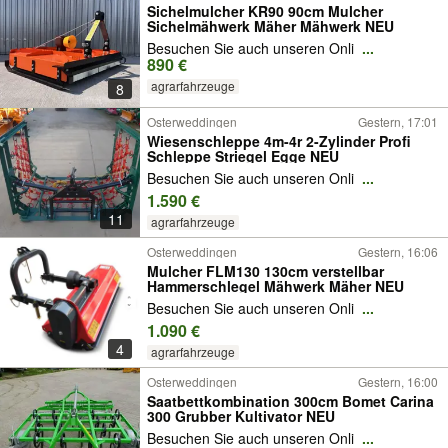
Sichelmulcher KR90 90cm Mulcher
Sichelmähwerk Mäher Mähwerk NEU
Besuchen Sie auch unseren Onli
...
890 €
agrarfahrzeuge
8
Osterweddingen
Gestern, 17:01
Wiesenschleppe 4m-4r 2-Zylinder Profi
Schleppe Striegel Egge NEU
Besuchen Sie auch unseren Onli
...
1.590 €
11
agrarfahrzeuge
Osterweddingen
Gestern, 16:06
Mulcher FLM130 130cm verstellbar
Hammerschlegel Mähwerk Mäher NEU
Besuchen Sie auch unseren Onli
...
1.090 €
4
agrarfahrzeuge
Osterweddingen
Gestern, 16:00
Saatbettkombination 300cm Bomet Carina
300 Grubber Kultivator NEU
Besuchen Sie auch unseren Onli
...