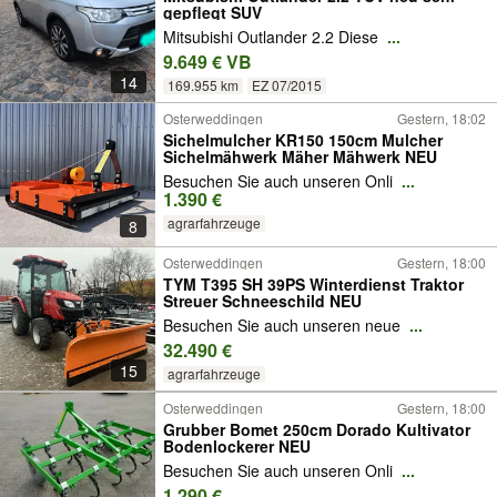
gepflegt SUV
Mitsubishi Outlander 2.2 Diese
...
9.649 € VB
14
169.955 km
EZ 07/2015
Osterweddingen
Gestern, 18:02
Sichelmulcher KR150 150cm Mulcher
Sichelmähwerk Mäher Mähwerk NEU
Besuchen Sie auch unseren Onli
...
1.390 €
agrarfahrzeuge
8
Osterweddingen
Gestern, 18:00
TYM T395 SH 39PS Winterdienst Traktor
Streuer Schneeschild NEU
Besuchen Sie auch unseren neue
...
32.490 €
15
agrarfahrzeuge
Osterweddingen
Gestern, 18:00
Grubber Bomet 250cm Dorado Kultivator
Bodenlockerer NEU
Besuchen Sie auch unseren Onli
...
1.290 €