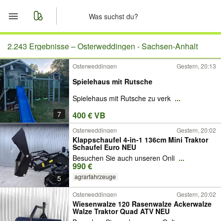
Start
2.243 Ergebnisse –
Osterweddingen - Sachsen-Anhalt
Osterweddingen
Gestern, 20:13
Merkliste
Spielehaus mit Rutsche
Nachrichten
Spielehaus mit Rutsche zu verk
...
7
400 € VB
Anzeige aufgeben
Osterweddingen
Gestern, 20:02
Klappschaufel 4-in-1 136cm Mini Traktor
Schaufel Euro NEU
Besuchen Sie auch unseren Onli
...
990 €
agrarfahrzeuge
5
Osterweddingen
Gestern, 20:02
Wiesenwalze 120 Rasenwalze A​ckerwalze
Walze Traktor Quad ATV NEU