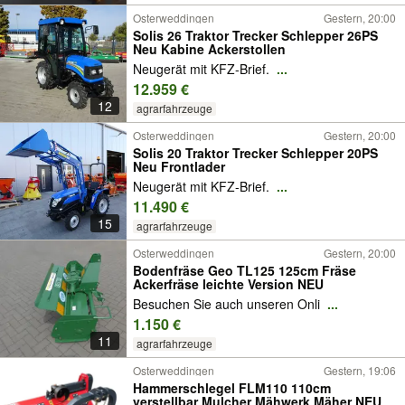
Osterweddingen
Gestern, 20:00
Solis 26 Traktor Trecker Schlepper 26PS
Neu Kabine Ackerstollen
Neugerät mit KFZ-Brief.
...
12.959 €
12
agrarfahrzeuge
Osterweddingen
Gestern, 20:00
Solis 20 Traktor Trecker Schlepper 20PS
Neu Frontlader
Neugerät mit KFZ-Brief.
...
11.490 €
15
agrarfahrzeuge
Osterweddingen
Gestern, 20:00
Bodenfräse Geo TL125 125cm Fräse
Ackerfräse leichte Version NEU
Besuchen Sie auch unseren Onli
...
1.150 €
11
agrarfahrzeuge
Osterweddingen
Gestern, 19:06
Hammerschlegel FLM110 110cm
verstellbar Mulcher Mähwerk Mäher NEU