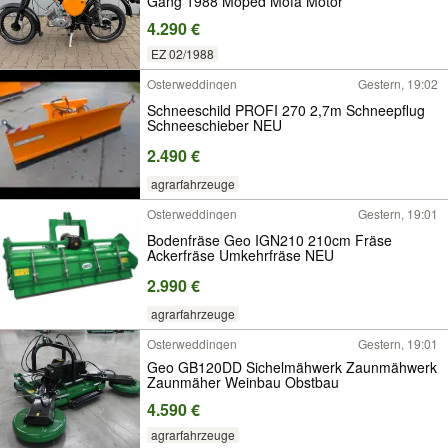
Gang 1988 Moped Mofa Motor
4.290 €
EZ 02/1988
Osterweddingen
Gestern, 19:02
Schneeschild PROFI 270 2,7m Schneepflug
Schneeschieber NEU
2.490 €
agrarfahrzeuge
Osterweddingen
Gestern, 19:01
Bodenfräse Geo IGN210 210cm Fräse
Ackerfräse Umkehrfräse NEU
2.990 €
agrarfahrzeuge
Osterweddingen
Gestern, 19:01
Geo GB120DD Sichelmähwerk Zaunmähwerk
Zaunmäher Weinbau Obstbau
4.590 €
agrarfahrzeuge