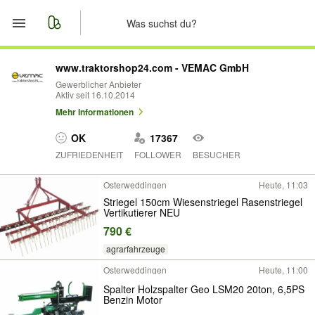
Start
www.traktorshop24.com - VEMAC GmbH
Gewerblicher Anbieter
Aktiv seit 16.10.2014
Merkliste
Mehr Informationen
Nachrichten
OK
17367
ZUFRIEDENHEIT
FOLLOWER
BESUCHER
Anzeige aufgeben
Osterweddingen
Heute, 11:03
Striegel 150cm Wiesenstriegel Rasenstriegel
Vertikutierer NEU
790 €
agrarfahrzeuge
Osterweddingen
Heute, 11:00
Spalter Holzspalter Geo LSM20 20ton, 6,5PS
Benzin Motor