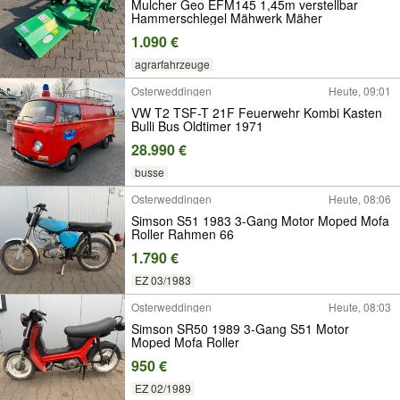
Mulcher Geo EFM145 1,45m verstellbar
Hammerschlegel Mähwerk Mäher
1.090 €
agrarfahrzeuge
Osterweddingen
Heute, 09:01
VW T2 TSF-T 21F Feuerwehr Kombi Kasten
Bulli Bus Oldtimer 1971
28.990 €
busse
Osterweddingen
Heute, 08:06
Simson S51 1983 3-Gang Motor Moped Mofa
Roller Rahmen 66
1.790 €
EZ 03/1983
Osterweddingen
Heute, 08:03
Simson SR50 1989 3-Gang S51 Motor
Moped Mofa Roller
950 €
EZ 02/1989